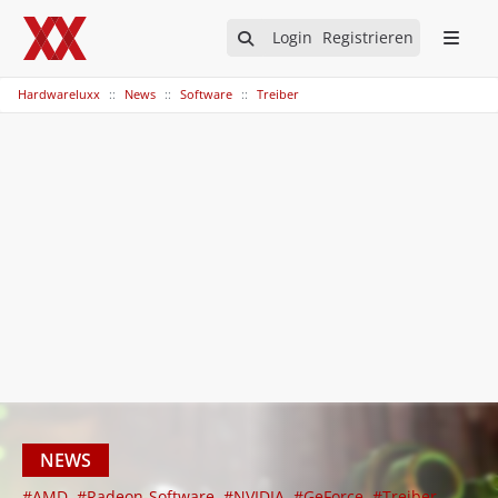
Login
Registrieren
Hardwareluxx
News
Software
Treiber
NEWS
#AMD
#Radeon-Software
#NVIDIA
#GeForce
#Treiber