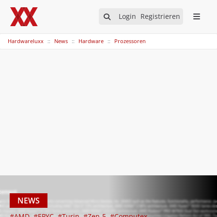
Login
Registrieren
Hardwareluxx
News
Hardware
Prozessoren
NEWS
#AMD
#EPYC
#Turin
#Zen-5
#Computex