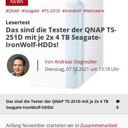
NEWS
#QNAP
#Seagate
#TS-251D
#IronWolf
#Netzwerk
Lesertest
Das sind die Tester der QNAP TS-
251D mit je 2x 4 TB Seagate-
IronWolf-HDDs!
Von
Andreas Stegmüller
Dienstag, 07.12.2021 um 13:18 Uhr
Das sind die Tester der QNAP TS-251D mit je 2x 4 TB
Seagate-IronWolf-HDDs!
8
Anfang November starteten wir
in Zusammenarbeit