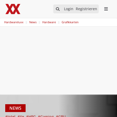
Login
Registrieren
Hardwareluxx
News
Hardware
Grafikkarten
NEWS
#Intel
#Xe
#HPG
#Gaming
#GPU