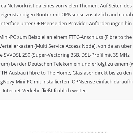
Area Network) ist da eines von vielen Themen. Auf Seiten de
eigenständigen Router mit OPNsense zusätzlich auch una
nterface unter OPNsense den Provider-Anforderungen hin
ini-PC zum Beispiel an einem FTTC-Anschluss (Fibre to the
erteilerkasten (Multi Service Access Node), von da an über
ie SVVDSL 250 (Super-Vectoring 35B, DSL-Profil mit 35 MHz
um) bei der Deutschen Telekom ein und erfolgt zu einem (w
TTH-Ausbau (Fibre to The Home, Glasfaser direkt bis zu den
ngNovy-Mini-PC mit installiertem OPNsense einfach daraufh
Internet-Verkehr fließt fröhlich weiter.