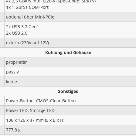
4x 2,5 GBit/s Intel I226-V (Spec-Code: SRKTV)
1x 1 GBit/s COM-Port
optional über Mini-PCIe
2x USB 3.2 Gen1
2x USB 2.0
extern (230V auf 12V)
Kühlung und Gehäuse
proprietär
passiv
keine
Sonstiges
Power-Button, CMOS-Clear-Button
Power-LED, Storage-LED
136 x 126 x 47 mm (L x B x H)
777,8 g