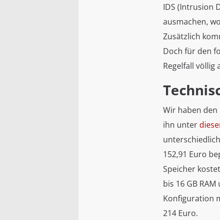
IDS (Intrusion
ausmachen, wo 
Zusätzlich kom
Doch für den f
Regelfall völlig
Technis
Wir haben den M
ihn unter
diese
unterschiedlic
152,91 Euro be
Speicher koste
bis 16 GB RAM u
Konfiguration 
214 Euro.