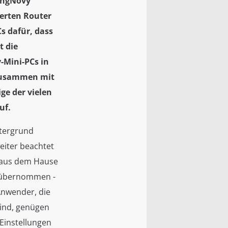
KingNovy
terten Router
Cs dafür, dass
t die
-Mini-PCs in
 Zusammen mit
ge der vielen
uf.
ntergrund
eiter beachtet
x aus dem Hause
n übernommen -
Anwender, die
sind, genügen
-Einstellungen