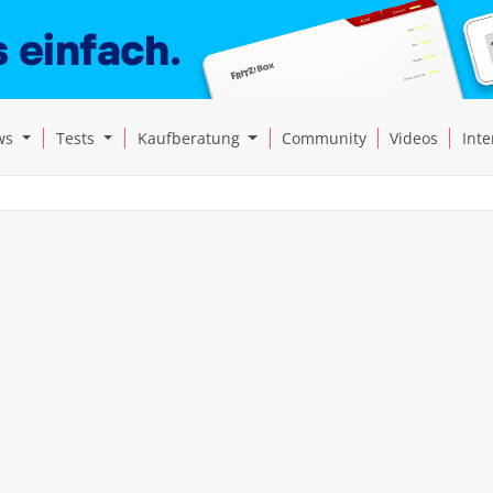
Open News Submenu
Open Tests Submenu
Open Kaufberatung Submenu
ws
Tests
Kaufberatung
Community
Videos
Inte