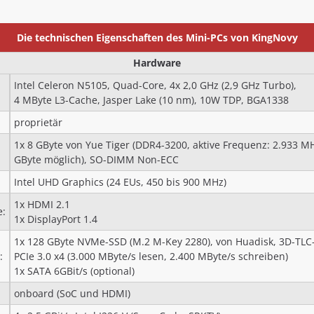
Die technischen Eigenschaften des Mini-PCs von KingNovy
Hardware
Intel Celeron N5105, Quad-Core, 4x 2,0 GHz (2,9 GHz Turbo),
4 MByte L3-Cache, Jasper Lake (10 nm), 10W TDP, BGA1338
proprietär
1x 8 GByte von Yue Tiger (DDR4-3200, aktive Frequenz: 2.933 M
GByte möglich), SO-DIMM Non-ECC
Intel UHD Graphics (24 EUs, 450 bis 900 MHz)
1x HDMI 2.1
e:
1x DisplayPort 1.4
1x 128 GByte NVMe-SSD (M.2 M-Key 2280), von Huadisk, 3D-TL
:
PCIe 3.0 x4 (3.000 MByte/s lesen, 2.400 MByte/s schreiben)
1x SATA 6GBit/s (optional)
onboard (SoC und HDMI)