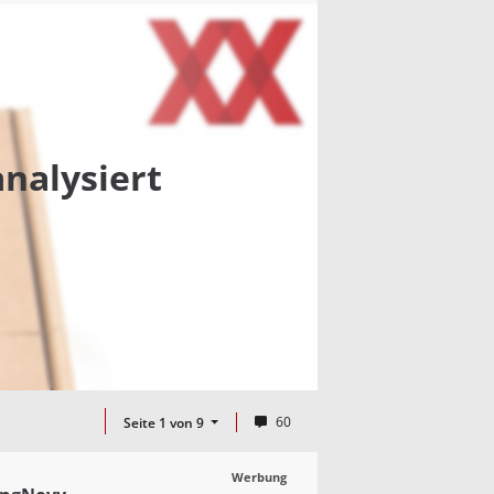
nalysiert
60
Seite 1 von 9
Werbung