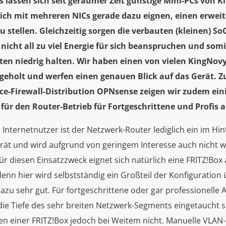
s lassen sich seit geraumer Zeit günstige Mini-PCs von 
sich mit mehreren NICs gerade dazu eignen, einen erwei
zu stellen. Gleichzeitig sorgen die verbauten (kleinen) So
 nicht all zu viel Energie für sich beanspruchen und somi
en niedrig halten. Wir haben einen von vielen KingNovy
 geholt und werfen einen genauen Blick auf das Gerät.
e-Firewall-Distribution OPNsense zeigen wir zudem eini
für den Router-Betrieb für Fortgeschrittene und Profis a
 Internetnutzer ist der Netzwerk-Router lediglich ein im Hi
rät und wird aufgrund von geringem Interesse auch nicht w
ür diesen Einsatzzweck eignet sich natürlich eine FRITZ!Bo
denn hier wird selbstständig ein Großteil der Konfiguratio
zu sehr gut. Für fortgeschrittene oder gar professionelle 
die Tiefe des sehr breiten Netzwerk-Segments eingetaucht 
en einer FRITZ!Box jedoch bei Weitem nicht. Manuelle VLAN