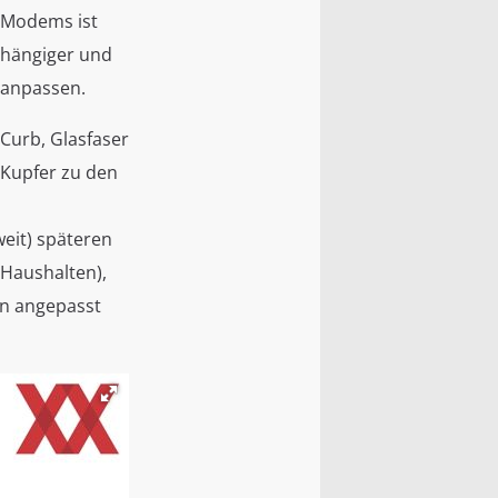
s Modems ist
bhängiger und
 anpassen.
 Curb, Glasfaser
 Kupfer zu den
eit) späteren
 Haushalten),
in angepasst