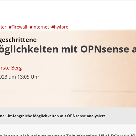
uter
#Firewall
#Internet
#hwlpro
tgeschrittene
glichkeiten mit OPNsense a
rste-Berg
2023 um 13:05 Uhr
tene: Umfangreiche Möglichkeiten mit OPNsense analysiert