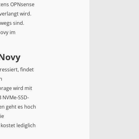
eitens OPNsense
erlangt wird.
wegs sind.
Novy im
gNovy
essiert, findet
n
orage wird mit
GB NVMe-SSD-
en geht es hoch
ie
ostet lediglich