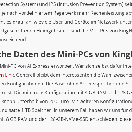
 Detection System) und IPS (Intrusion Prevention System) s
je nach vordefiniertem Regelwerk mehr Rechenleistung abv
mt es drauf an, wieviele User und Geräte im Netzwerk unter
ortgeschrittenen Heimgebrauch sind die Mini-PCs von King
 ausreichend.
che Daten des Mini-PCs von Kin
ini-PC von AliExpress erworben. Wer sich selbst dafür inter
m Link
. Generell bleibt dem Interessenten die Wahl zwische
hen Konfigurationen. Die Basis ohne Arbeitsspeicher und St
preist. Die minimale Konfiguration mit 4 GB RAM und 128 
t knapp unterhalb von 200 Euro. Mit weiteren Konfiguration
nd satte 1 TB Speicher. In unserem Fall haben wir uns für d
mit 8 GB RAM und der 128-GB-NVMe-SSD entschieden, diese k