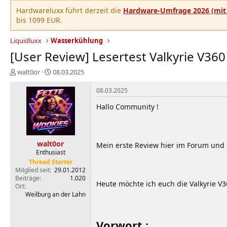
Hardwareluxx führt derzeit die
Hardware-Umfrage 2026 (mit 
bis 1099 EUR.
Liquidluxx
Wasserkühlung
[User Review] Lesertest Valkyrie V360 
E
E
walt0or
08.03.2025
r
r
s
s
08.03.2025
t
t
Hallo Community !
e
e
l
l
l
l
e
t
walt0or
r
a
Mein erste Review hier im Forum und s
Enthusiast
m
Thread Starter
Mitglied seit
29.01.2012
Beiträge
1.020
Heute möchte ich euch die Valkyrie V3
Ort
Weilburg an der Lahn
Vorwort :