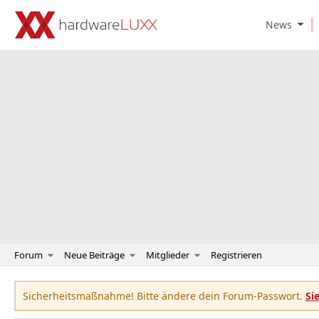
O
News
p
e
n
N
e
w
s
S
u
b
m
e
n
u
Forum
Neue Beiträge
Mitglieder
Registrieren
Sicherheitsmaßnahme! Bitte ändere dein Forum-Passwort.
Si