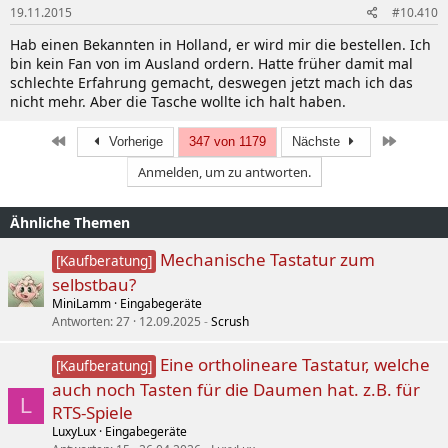
19.11.2015
#10.410
Hab einen Bekannten in Holland, er wird mir die bestellen. Ich
bin kein Fan von im Ausland ordern. Hatte früher damit mal
schlechte Erfahrung gemacht, deswegen jetzt mach ich das
nicht mehr. Aber die Tasche wollte ich halt haben.
Erste
Letzte
Vorherige
347 von 1179
Nächste
Anmelden, um zu antworten.
Ähnliche Themen
Mechanische Tastatur zum
[Kaufberatung]
selbstbau?
MiniLamm
Eingabegeräte
Antworten
27
12.09.2025
Scrush
Eine ortholineare Tastatur, welche
[Kaufberatung]
auch noch Tasten für die Daumen hat. z.B. für
L
RTS-Spiele
LuxyLux
Eingabegeräte