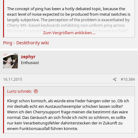
The concept of ping has been a hotly debated topic, because the
exact level of noise expected to be produced from metal switches is
largely subjective. The perception of the problem is exacerbated by
Cherry MX–based keyboards exhibiting non-unform ping across
the board, suggesting that some switches in a keyboard are "bad"
Zum Vergrößern anklicken....
in some way.
Ping - Deskthority wiki
There have been widespread complaints about excessive ringing
from certain keyboards, most particularly the Filco Majestouch 2
zephyr
after it was first released, countered by others as being completely
Enthusiast
expected and normal behaviour for mechanical switching. Various
solutions have been suggested, some of which implying that the
level of ping in individual Cherry MX switches is partially down to
16.11.2015
#10.384
the way that the main spring is assembled within each particular
switch.
Lurtz schrieb:
The only keyboard where the manufacturer has confirmed that the
Klingt schon komisch, als würde eine Feder hängen oder so. Ob ich
level of residual ringing produced by the switches is abnormal is
mir deshalb echt ein Austauschexemplar schicken lassen sollte?
Matias: intense ringing with the Tactile Pro 3 was found to be a
Wenn ich den Cherrysupport frage meinen die bestimmt das wäre
design flaw with the Alps SKBM White switch, where the overly thin
normal. Das Geräusch an sich finde ich nicht so schlimm, es sollte
leaf springs (compared to Alps SKCL/SKCM series switches and
nur kein Verarbeitungsfehler dahinterstecken der in Zukunft zu
clones) are prone to vibrating in unison when a key is struck. The
einem Funktionsausfall führen könnte.
new Matias switch has been designed with this in mind.