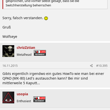
gesprochen, und vorher selbst gesagt, dass sie die
Switchherstellung beherrschen
Sorry, falsch verstanden.
Gruß
Wolfseye
chrizZztian
Metalhead
16.11.2015
#10.395
Gibts eigentlich irgendwo ein gutes HowTo wie man bei einer
QPAD (MK-80) Led's austauschen kann? Bei mir sind
mittlerweile 5 Kaputt...
usopia
Enthusiast