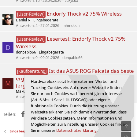
Antworten
15
26.04.2026
LuxyLux
Endorfy Thock v2 75% Wireless
[User-Review]
Daniel N
Eingabegeräte
Antworten
4
27.01.2026
mhmdoch
Lesertest: Endorfy Thock v2 75%
[User-Review]
Wireless
D
donpablo66
Eingabegeräte
Antworten
0
09.01.2026
donpablo66
Ist das ASUS ROG Falcata das beste
[Kaufberatung]
ergonomische Split Keyboard mit DE-Layout
Hardwareluxx setzt keine externen Werbe- und
M
(ergonomische Tastatur)?
Tracking-Cookies ein. Auf unserer Webseite finden
Maku
Eingabegeräte
Sie nur noch Cookies nach berechtigtem Interesse
Antworten
7
04.03.2026
Maku
(Art. 6 Abs. 1 Satz 1 lit. f DSGVO) oder eigene
funktionelle Cookies. Durch die Nutzung unserer
Webseite erklären Sie sich damit einverstanden, dass
Facebook
X (Twitter)
Reddit
WhatsApp
E-Mail
Link
Teilen:
wir diese Cookies setzen. Mehr Informationen und
Möglichkeiten zur Einstellung unserer Cookies finden
Obe
Sie in unserer
Datenschutzerklärung
.
Eingabegeräte
Unte