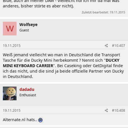
Blue, auch an meiner DAW - vielleicht hol ich mir da mal was
anderes, bisher störte es aber nicht).
Zuletzt bearbeitet:
19.11.2015
Wolfseye
W
Guest
19.11.2015
#10.407
Weiß jemand vielleicht wo man in Deutschland die Transport
Tasche für die Ducky Mini herbekommt ? Nennt sich "
DUCKY
MINI KEYBOARD CARRIER
". Bei Caseking oder GetDigital finde
ich das nicht, und die sind ja beide offizielle Partner von Ducky
in Deutschland.
dadadu
Enthusiast
19.11.2015
#10.408
Alternate.nl hats..