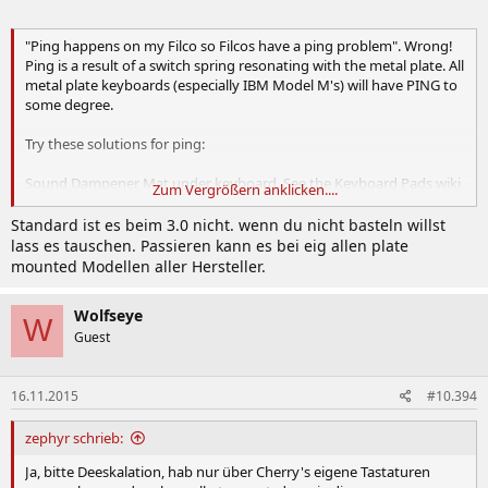
"Ping happens on my Filco so Filcos have a ping problem". Wrong!
Ping is a result of a switch spring resonating with the metal plate. All
metal plate keyboards (especially IBM Model M's) will have PING to
some degree.
Try these solutions for ping:
Sound Dampener Mat under keyboard. See the Keyboard Pads wiki
Zum Vergrößern anklicken....
Open up switch and lubing ends of spring or squeeze them. OFTEN
Standard ist es beim 3.0 nicht. wenn du nicht basteln willst
simply rotating the spring fixes the issue!
lass es tauschen. Passieren kann es bei eig allen plate
mounted Modellen aller Hersteller.
Home insulation foam Not recommended
Wolfseye
Sound dampener mat inside keyboard under PCB The Leopold
W
Guest
FC750R has one, Gon Keyboard's dampener pad
Wait for it to go away - temperature and wear can affect PING!
16.11.2015
#10.394
zephyr schrieb:
Ja, bitte Deeskalation, hab nur über Cherry's eigene Tastaturen