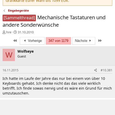
Grafikkarte Eurer Wahl bis 1099 EUR.
Eingabegeräte
Mechanische Tastaturen und
[Sammelthread]
andere Sonderwünsche
E
E
hre
31.10.2010
r
r
Erste
Letzte
s
s
Vorherige
347 von 1179
Nächste
t
t
e
e
Wolfseye
W
l
l
Guest
l
l
e
t
r
a
16.11.2015
#10.381
m
Ich hatte im Laufe der Jahre das nur bei einem von über 10
Keyboards gehabt. Ich denke nicht das das viele wirklich
betrifft. Ich finde sowas nervig und es wäre ein Grund für mich
umzutauschen.