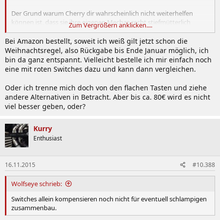
Der Grund warum Cherry dir wahrscheinlich nicht weiterhelfen
können ist, dass sie ihre eigenen Mechas recht stiefmütterlich
Zum Vergrößern anklicken....
behandeln. Switches herstellen können se ja, aber fast alle Mechas
von denen sind von eher schlechter Qualität... Was man im Netz
Bei Amazon bestellt, soweit ich weiß gilt jetzt schon die
auch zuhauf hört wenn man sucht.
Weihnachtsregel, also Rückgabe bis Ende Januar möglich, ich
bin da ganz entspannt. Vielleicht bestelle ich mir einfach noch
eine mit roten Switches dazu und kann dann vergleichen.
Oder ich trenne mich doch von den flachen Tasten und ziehe
andere Alternativen in Betracht. Aber bis ca. 80€ wird es nicht
viel besser geben, oder?
Kurry
Enthusiast
16.11.2015
#10.388
Wolfseye schrieb:
Switches allein kompensieren noch nicht für eventuell schlampigen
zusammenbau.