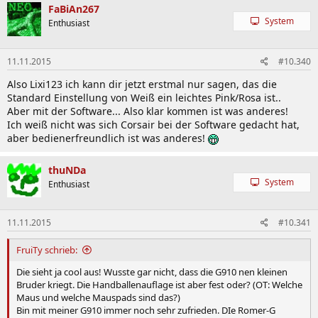
FaBiAn267
System
Enthusiast
11.11.2015
muss auch sagen daß ich mich damit viel seltener vertippe, bzw.
#10.340
ungewollt buchstaben doppelt mache(ist mir noch nicht ein
Also Lixi123 ich kann dir jetzt erstmal nur sagen, das die
einziges mal passiert, mit meiner filco aber dauernd).
Standard Einstellung von Weiß ein leichtes Pink/Rosa ist..
Aber mit der Software... Also klar kommen ist was anderes!
Ich weiß nicht was sich Corsair bei der Software gedacht hat,
aber bedienerfreundlich ist was anderes!
thuNDa
System
Enthusiast
11.11.2015
#10.341
FruiTy schrieb:
Die sieht ja cool aus! Wusste gar nicht, dass die G910 nen kleinen
Bruder kriegt. Die Handballenauflage ist aber fest oder? (OT: Welche
Maus und welche Mauspads sind das?)
Bin mit meiner G910 immer noch sehr zufrieden. DIe Romer-G