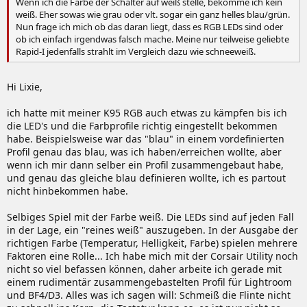
Wenn ich die Farbe der Schalter auf weiß stelle, bekomme ich kein
weiß. Eher sowas wie grau oder vlt. sogar ein ganz helles blau/grün.
Nun frage ich mich ob das daran liegt, dass es RGB LEDs sind oder
ob ich einfach irgendwas falsch mache. Meine nur teilweise geliebte
Rapid-I jedenfalls strahlt im Vergleich dazu wie schneeweiß.
Hi Lixie,
ich hatte mit meiner K95 RGB auch etwas zu kämpfen bis ich
die LED's und die Farbprofile richtig eingestellt bekommen
habe. Beispielsweise war das "blau" in einem vordefinierten
Profil genau das blau, was ich haben/erreichen wollte, aber
wenn ich mir dann selber ein Profil zusammengebaut habe,
und genau das gleiche blau definieren wollte, ich es partout
nicht hinbekommen habe.
Selbiges Spiel mit der Farbe weiß. Die LEDs sind auf jeden Fall
in der Lage, ein "reines weiß" auszugeben. In der Ausgabe der
richtigen Farbe (Temperatur, Helligkeit, Farbe) spielen mehrere
Faktoren eine Rolle... Ich habe mich mit der Corsair Utility noch
nicht so viel befassen können, daher arbeite ich gerade mit
einem rudimentär zusammengebastelten Profil für Lightroom
und BF4/D3. Alles was ich sagen will: Schmeiß die Flinte nicht