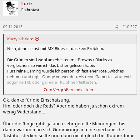
Lurtz
Enthusiast
09.11.2015
#10.327
Kurry schrieb:
Nein, denn selbst mit MX Blues ist das kein Problem.
Die Grünen sind wohl am ehesten mit Browns / Blacks zu
vergleichen, so wie ich das bisher gelesen habe.
Fürs reine Gaming würde ich persönlich fast eher rote Switches
nehmen und ggfs. Oringe verwenden. Als reine Gamertastatur evtl
sogar ne TKL oder gar eine TKL ohne Pfeiltasten.
Zum Vergrößern anklicken....
Das Cherry MX 3.0 ist aber qualitativ völlig in Ordnung. Ich besitze
sowohl die Version mit roten, als auch mit blauen Tastern. Meinem
Ok, danke für die Einschätzung.
"daily driver" (MX Blue) habe ich aber auch noch extra PBT Caps
Hm, oder doch die Reds? Aber die haben ja schon extrem
gegönnt. Für mich das beste Fullkeyboard, da gute Tasten und sehr
wenig Widerstand...
schlicht.
Über die Ringe gibts ja auch sehr geteilte Meinungen, bis
dahin warum man sich Gummiringe in eine mechanische
Tastatur stecken sollte und dann nicht gleich bei Rubberdome