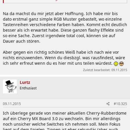
Selbiges Spiel mit der Farbe weiß. Die LEDs sind auf jeden Fall in der
Lage, ein "reines weiß" auszugeben. In der Ausgabe der richtigen
Na da machst du mir jetzt aber Hoffnung. Ich habe mir bis
Farbe (Temperatur, Helligkeit, Farbe) spielen mehrere Faktoren eine
dato erstmal ganz simple RGB Muster gebastelt, wo einzelne
Rolle... Ich habe mich mit der Corsair Utility noch nicht so viel
Tastenreihen verschiedene Farben haben. Kommt echt deutlich
befassen können, daher arbeite ich gerade mit einem rudimentär
besser als ich erwartet habe. Diese ganzen flashy Effekte sind
zusammengebastelten Profil für Lightroom und BF4/D3. Alles was
so eine Sache. Zuerst irgendwie total cool, können sie auf
ich sagen will: Schmeiß die Flinte nicht zu schnell ins Korn, die
Dauer auch stören.
Tastatur kann es, es ist nur nicht so einfach ihr zu sagen, was sie
machen soll damit es deinen Vorstellungen entspricht.
Aber gegen ein richtig schönes Weiß habe ich nach wie vor
nichts einzuwenden. Wenn du diesbzgl. was rausfindest, wäre
ich sehr erfreut wenn du es hier mit uns teilen würdest.
Zuletzt bearbeitet:
09.11.2015
Lurtz
Enthusiast
09.11.2015
#10.325
Ich überlege gerade von meiner aktuellen Cherry-Rubberdome
auf ein Cherry MX Board 3.0 zu wechseln. Bin mir allerdings
noch unsicher welche Switches ich nehmen soll. Mein Fokus
liegt auf dem Spielen, Tippen ist eher sekundär (aber auch