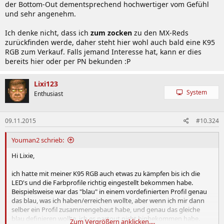
der Bottom-Out dementsprechend hochwertiger vom Gefühl
und sehr angenehm.
Ich denke nicht, dass ich
zum zocken
zu den MX-Reds
zurückfinden werde, daher steht hier wohl auch bald eine K95
RGB zum Verkauf. Falls jemand Interesse hat, kann er dies
bereits hier oder per PN bekunden :P
Lixi123
System
Enthusiast
09.11.2015
#10.324
Youman2 schrieb:
Hi Lixie,
ich hatte mit meiner K95 RGB auch etwas zu kämpfen bis ich die
LED's und die Farbprofile richtig eingestellt bekommen habe.
Beispielsweise war das "blau" in einem vordefinierten Profil genau
das blau, was ich haben/erreichen wollte, aber wenn ich mir dann
selber ein Profil zusammengebaut habe, und genau das gleiche
blau definieren wollte, ich es partout nicht hinbekommen habe.
Zum Vergrößern anklicken....