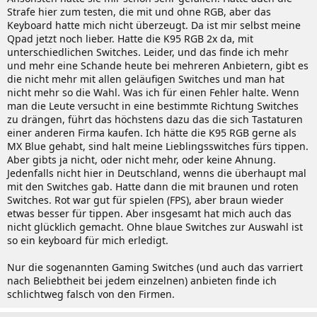
Strafe hier zum testen, die mit und ohne RGB, aber das
Keyboard hatte mich nicht überzeugt. Da ist mir selbst meine
Qpad jetzt noch lieber. Hatte die K95 RGB 2x da, mit
unterschiedlichen Switches. Leider, und das finde ich mehr
und mehr eine Schande heute bei mehreren Anbietern, gibt es
die nicht mehr mit allen geläufigen Switches und man hat
nicht mehr so die Wahl. Was ich für einen Fehler halte. Wenn
man die Leute versucht in eine bestimmte Richtung Switches
zu drängen, führt das höchstens dazu das die sich Tastaturen
einer anderen Firma kaufen. Ich hätte die K95 RGB gerne als
MX Blue gehabt, sind halt meine Lieblingsswitches fürs tippen.
Aber gibts ja nicht, oder nicht mehr, oder keine Ahnung.
Jedenfalls nicht hier in Deutschland, wenns die überhaupt mal
mit den Switches gab. Hatte dann die mit braunen und roten
Switches. Rot war gut für spielen (FPS), aber braun wieder
etwas besser für tippen. Aber insgesamt hat mich auch das
nicht glücklich gemacht. Ohne blaue Switches zur Auswahl ist
so ein keyboard für mich erledigt.
Nur die sogenannten Gaming Switches (und auch das varriert
nach Beliebtheit bei jedem einzelnen) anbieten finde ich
schlichtweg falsch von den Firmen.