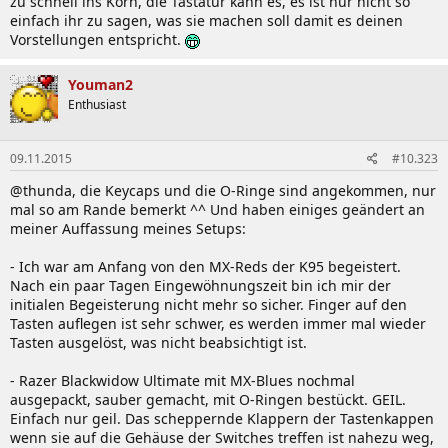
zu schnell ins Korn, die Tastatur kann es, es ist nur nicht so
einfach ihr zu sagen, was sie machen soll damit es deinen
Vorstellungen entspricht.
Youman2
Enthusiast
09.11.2015
#10.323
@thunda, die Keycaps und die O-Ringe sind angekommen, nur
mal so am Rande bemerkt ^^ Und haben einiges geändert an
meiner Auffassung meines Setups:
- Ich war am Anfang von den MX-Reds der K95 begeistert.
Nach ein paar Tagen Eingewöhnungszeit bin ich mir der
initialen Begeisterung nicht mehr so sicher. Finger auf den
Tasten auflegen ist sehr schwer, es werden immer mal wieder
Tasten ausgelöst, was nicht beabsichtigt ist.
- Razer Blackwidow Ultimate mit MX-Blues nochmal
ausgepackt, sauber gemacht, mit O-Ringen bestückt. GEIL.
Einfach nur geil. Das scheppernde Klappern der Tastenkappen
wenn sie auf die Gehäuse der Switches treffen ist nahezu weg,