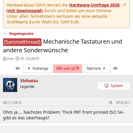
Hardwareluxx führt derzeit die
Hardware-Umfrage 2026
(mit Gewinnspiel)
durch und bittet um eure Stimme.
Unter allen Teilnehmern verlosen wir eine aktuelle
Grafikkarte Eurer Wahl bis 1099 EUR.
Eingabegeräte
Mechanische Tastaturen und
[Sammelthread]
andere Sonderwünsche
E
E
hre
31.10.2010
r
r
Erste
Letzte
s
s
Vorherige
345 von 1179
Nächste
t
t
e
e
Shihatsu
l
l
System
Legende
l
l
e
t
r
a
09.11.2015
#10.321
m
Öhm ja.... Nächstes Problem: Thick PBT front printed ISO SA -
gibt es das überhaupt?