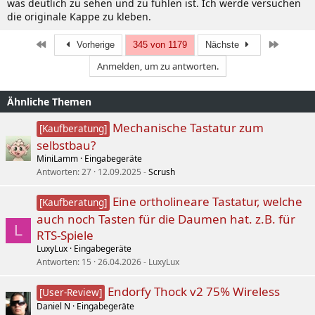
was deutlich zu sehen und zu fühlen ist. Ich werde versuchen
die originale Kappe zu kleben.
Erste
Letzte
Vorherige
345 von 1179
Nächste
Anmelden, um zu antworten.
Ähnliche Themen
Mechanische Tastatur zum
[Kaufberatung]
selbstbau?
MiniLamm
Eingabegeräte
Antworten
27
12.09.2025
Scrush
Eine ortholineare Tastatur, welche
[Kaufberatung]
auch noch Tasten für die Daumen hat. z.B. für
L
RTS-Spiele
LuxyLux
Eingabegeräte
Antworten
15
26.04.2026
LuxyLux
Endorfy Thock v2 75% Wireless
[User-Review]
Daniel N
Eingabegeräte