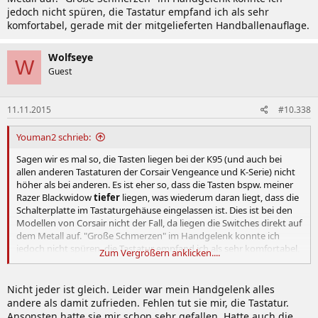
jedoch nicht spüren, die Tastatur empfand ich als sehr
komfortabel, gerade mit der mitgelieferten Handballenauflage.
Wolfseye
W
Guest
11.11.2015
#10.338
Youman2 schrieb:
Sagen wir es mal so, die Tasten liegen bei der K95 (und auch bei
allen anderen Tastaturen der Corsair Vengeance und K-Serie) nicht
höher als bei anderen. Es ist eher so, dass die Tasten bspw. meiner
Razer Blackwidow
tiefer
liegen, was wiederum daran liegt, dass die
Schalterplatte im Tastaturgehäuse eingelassen ist. Dies ist bei den
Modellen von Corsair nicht der Fall, da liegen die Switches direkt auf
dem Metall auf. "Große Schmerzen" im Handgelenk konnte ich
jedoch nicht spüren, die Tastatur empfand ich als sehr komfortabel,
Zum Vergrößern anklicken....
gerade mit der mitgelieferten Handballenauflage.
Nicht jeder ist gleich. Leider war mein Handgelenk alles
andere als damit zufrieden. Fehlen tut sie mir, die Tastatur.
Ansonsten hatte sie mir schon sehr gefallen. Hatte auch die