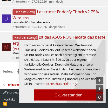
Antworten
4
27.01.2026
mhmdoch
Lesertest: Endorfy Thock v2 75%
[User-Review]
Wireless
D
donpablo66
Eingabegeräte
Antworten
0
09.01.2026
donpablo66
Ist das ASUS ROG Falcata das beste
[Kaufberatung]
ergonomische Split Keyboard mit DE-Layout
Hardwareluxx setzt keine externen Werbe- und
M
(ergonomische Tastatur)?
Tracking-Cookies ein. Auf unserer Webseite finden
Maku
Eingabegeräte
Sie nur noch Cookies nach berechtigtem Interesse
Antworten
7
04.03.2026
Maku
(Art. 6 Abs. 1 Satz 1 lit. f DSGVO) oder eigene
funktionelle Cookies. Durch die Nutzung unserer
Webseite erklären Sie sich damit einverstanden, dass
Facebook
X (Twitter)
Reddit
WhatsApp
E-Mail
Link
Teilen:
wir diese Cookies setzen. Mehr Informationen und
Möglichkeiten zur Einstellung unserer Cookies finden
Obe
Sie in unserer
Datenschutzerklärung
.
Eingabegeräte
Unte
Hardwareluxx 4.0
Deutsch
Ok, verstanden
refre
Kontakt
Nutzungsbedingungen
Datenschutz
Hilfe
Startseite
R
S