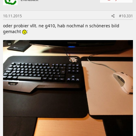
10.11.2015
#10.331
oder probier vllt. ne g410, hab nochmal n schöneres bild
gemacht
: