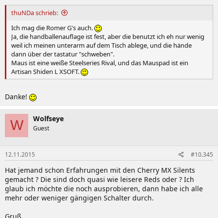
thuNDa schrieb:
Ich mag die Romer G's auch.
Ja, die handballenauflage ist fest, aber die benutzt ich eh nur wenig
weil ich meinen unterarm auf dem Tisch ablege, und die hände
dann über der tastatur "schweben".
Maus ist eine weiße Steelseries Rival, und das Mauspad ist ein
Artisan Shiden L XSOFT.
Danke!
Wolfseye
W
Guest
12.11.2015
#10.345
Hat jemand schon Erfahrungen mit den Cherry MX Silents
gemacht ? Die sind doch quasi wie leisere Reds oder ? Ich
glaub ich möchte die noch ausprobieren, dann habe ich alle
mehr oder weniger gängigen Schalter durch.
Gruß