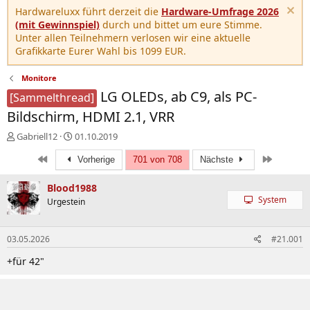
Hardwareluxx führt derzeit die
Hardware-Umfrage 2026
(mit Gewinnspiel)
durch und bittet um eure Stimme.
Unter allen Teilnehmern verlosen wir eine aktuelle
Grafikkarte Eurer Wahl bis 1099 EUR.
Monitore
LG OLEDs, ab C9, als PC-
[Sammelthread]
Bildschirm, HDMI 2.1, VRR
E
E
Gabriell12
01.10.2019
r
r
Erste
Letzte
s
s
Vorherige
701 von 708
Nächste
t
t
e
e
Blood1988
l
l
System
Urgestein
l
l
e
t
r
a
03.05.2026
#21.001
m
+für 42"