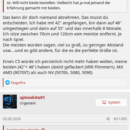
ist. Will nicht beide bestellen. Vielleicht hat ja mal jemand die
Erfahrung gemacht mit beiden.
Das kann dir doch niemand abnehmen. Das musst du
entscheiden. Ich habe mit 42" angefangen, bin dann auf 48"
umgestiegen und dann auf 55" und das innerhalb 8 Monate.
Ich sitze zwischen 70cm und 120cm vom monitor entfernt. Je
nach Spiel.
Die meisten würden sagen, viel zu groß, zu geringer Abstand
usw....und es gibt andere, für die es die perfekte Größe ist.
Einen C5 würde ich persönlich nicht mehr haben wollen, meine
beiden (42"+ 48") haben übelst geflackert (VRR Flimmern). Mit
AMD (9070XT) als auch NV (5070ti, 5080, 5090)
R
Stagefire
e
a
k
ujmoskito01
t
System
Urgestein
i
o
n
03.05.2026
#21.005
e
n
: