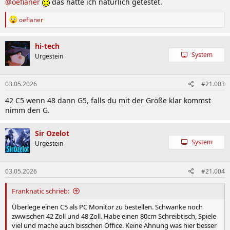
@oefianer
das hatte ich natürlich getestet.
R
oefianer
e
a
k
hi-tech
t
System
Urgestein
i
o
n
03.05.2026
#21.003
e
n
42 C5 wenn 48 dann G5, falls du mit der Größe klar kommst
:
nimm den G.
Sir Ozelot
System
Urgestein
03.05.2026
#21.004
Franknatic schrieb:
Überlege einen C5 als PC Monitor zu bestellen. Schwanke noch
zwwischen 42 Zoll und 48 Zoll. Habe einen 80cm Schreibtisch, Spiele
viel und mache auch bisschen Office. Keine Ahnung was hier besser