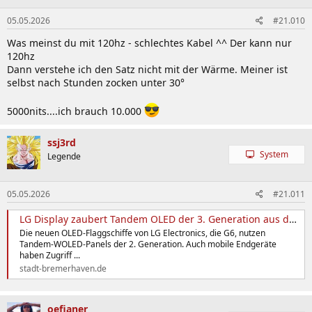
n
05.05.2026
#21.010
e
n
Was meinst du mit 120hz - schlechtes Kabel ^^ Der kann nur
:
120hz
Dann verstehe ich den Satz nicht mit der Wärme. Meiner ist
selbst nach Stunden zocken unter 30°
5000nits....ich brauch 10.000
ssj3rd
System
Legende
05.05.2026
#21.011
LG Display zaubert Tandem OLED der 3. Generation aus dem Hut
Die neuen OLED-Flaggschiffe von LG Electronics, die G6, nutzen
Tandem-WOLED-Panels der 2. Generation. Auch mobile Endgeräte
haben Zugriff ...
stadt-bremerhaven.de
oefianer