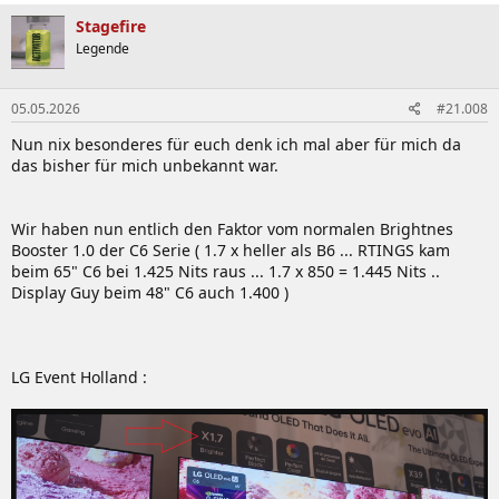
a
k
Stagefire
t
Legende
i
o
n
05.05.2026
#21.008
e
n
Nun nix besonderes für euch denk ich mal aber für mich da
:
das bisher für mich unbekannt war.
Wir haben nun entlich den Faktor vom normalen Brightnes
Booster 1.0 der C6 Serie ( 1.7 x heller als B6 ... RTINGS kam
beim 65" C6 bei 1.425 Nits raus ... 1.7 x 850 = 1.445 Nits ..
Display Guy beim 48" C6 auch 1.400 )
LG Event Holland :