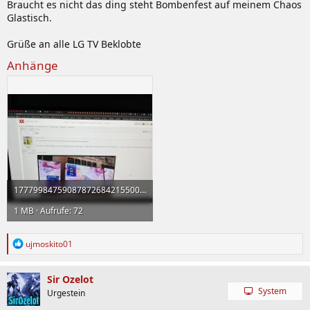
Braucht es nicht das ding steht Bombenfest auf meinem Chaos
Glastisch.
Grüße an alle LG TV Beklobte
Anhänge
17779984759087872684215500919997.jpg
1 MB · Aufrufe: 72
R
ujmoskito01
e
a
k
Sir Ozelot
t
System
Urgestein
i
o