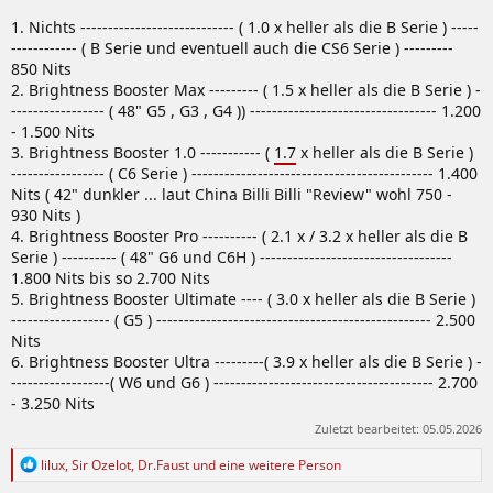
1. Nichts ---------------------------- ( 1.0 x heller als die B Serie ) -----
------------ ( B Serie und eventuell auch die CS6 Serie ) ---------
850 Nits
2. Brightness Booster Max --------- ( 1.5 x heller als die B Serie ) -
----------------- ( 48" G5 , G3 , G4 )) ---------------------------------- 1.200
- 1.500 Nits
3. Brightness Booster 1.0 ----------- (
1.7
x heller als die B Serie )
----------------- ( C6 Serie ) -------------------------------------------- 1.400
Nits ( 42" dunkler ... laut China Billi Billi "Review" wohl 750 -
930 Nits )
4. Brightness Booster Pro ---------- ( 2.1 x / 3.2 x heller als die B
Serie ) ---------- ( 48" G6 und C6H ) -----------------------------------
1.800 Nits bis so 2.700 Nits
5. Brightness Booster Ultimate ---- ( 3.0 x heller als die B Serie )
------------------ ( G5 ) -------------------------------------------------- 2.500
Nits
6. Brightness Booster Ultra ---------( 3.9 x heller als die B Serie ) -
------------------( W6 und G6 ) ---------------------------------------- 2.700
- 3.250 Nits
Zuletzt bearbeitet:
05.05.2026
R
lilux
,
Sir Ozelot
,
Dr.Faust
und eine weitere Person
e