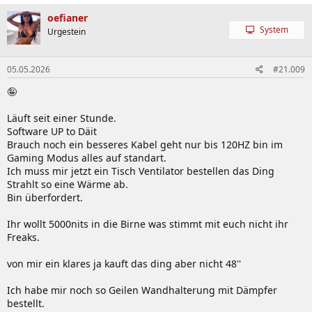
a
k
oefianer
t
System
Urgestein
i
o
n
05.05.2026
#21.009
e
n
🤪
:
Läuft seit einer Stunde.
Software UP to Däit
Brauch noch ein besseres Kabel geht nur bis 120HZ bin im
Gaming Modus alles auf standart.
Ich muss mir jetzt ein Tisch Ventilator bestellen das Ding
Strahlt so eine Wärme ab.
Bin überfordert.
Ihr wollt 5000nits in die Birne was stimmt mit euch nicht ihr
Freaks.
von mir ein klares ja kauft das ding aber nicht 48''
Ich habe mir noch so Geilen Wandhalterung mit Dämpfer
bestellt.