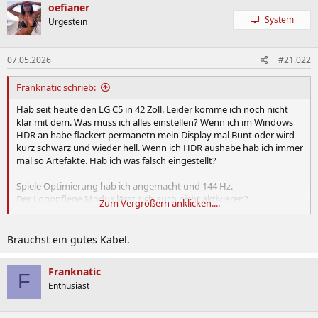
oefianer
System
Urgestein
07.05.2026
#21.022
Franknatic schrieb:
Hab seit heute den LG C5 in 42 Zoll. Leider komme ich noch nicht
klar mit dem. Was muss ich alles einstellen? Wenn ich im Windows
HDR an habe flackert permanetn mein Display mal Bunt oder wird
kurz schwarz und wieder hell. Wenn ich HDR aushabe hab ich immer
mal so Artefakte. Hab ich was falsch eingestellt?
Spiele Optimierung hab ich angemacht und 144 Hz.
Der Logopflege Modus lässt sich auch nicht aktivieren?
Zum Vergrößern anklicken....
Hab das Gefühl, dass liegt bissl am HDR im Windows und TV?
Brauchst ein gutes Kabel.
Franknatic
F
Enthusiast