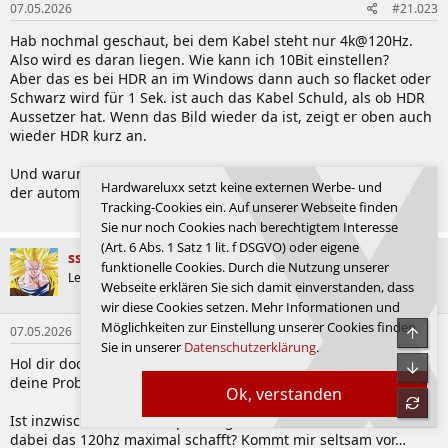
07.05.2026
#21.023
Hab nochmal geschaut, bei dem Kabel steht nur 4k@120Hz.
Also wird es daran liegen. Wie kann ich 10Bit einstellen?
Aber das es bei HDR an im Windows dann auch so flacket oder
Schwarz wird für 1 Sek. ist auch das Kabel Schuld, als ob HDR
Aussetzer hat. Wenn das Bild wieder da ist, zeigt er oben auch
wieder HDR kurz an.
Und warum geht der Pixel-Bewegungs Modus nicht? Oder ist
Hardwareluxx setzt keine externen Werbe- und
der automatisch an nur ausgegraut?
Tracking-Cookies ein. Auf unserer Webseite finden
Zuletzt bearbeitet:
07.05.2026
Sie nur noch Cookies nach berechtigtem Interesse
(Art. 6 Abs. 1 Satz 1 lit. f DSGVO) oder eigene
ssj3rd
funktionelle Cookies. Durch die Nutzung unserer
System
Legende
Webseite erklären Sie sich damit einverstanden, dass
wir diese Cookies setzen. Mehr Informationen und
Möglichkeiten zur Einstellung unserer Cookies finden
Obe
07.05.2026
#21.024
Sie in unserer
Datenschutzerklärung
.
Hol dir doch erst mal ein vernünftiges Kabel und schau ob all
Unte
deine Probleme dann weg sind, vermutlich schon.
Ok, verstanden
refre
Ist inzwischen in der Verpackung echt nur noch ein Kabel
dabei das 120hz maximal schafft? Kommt mir seltsam vor…