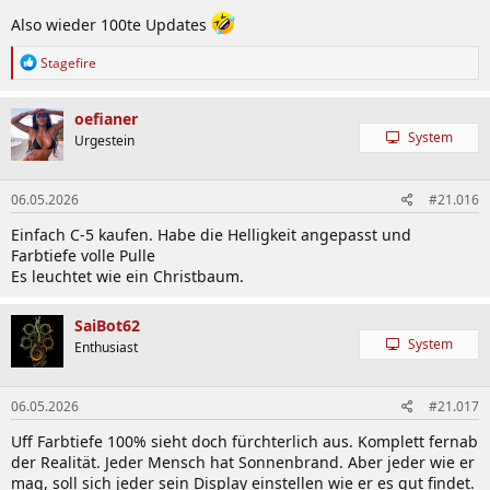
n
:
Also wieder 100te Updates
R
Stagefire
e
a
k
oefianer
t
System
Urgestein
i
o
n
06.05.2026
#21.016
e
n
Einfach C-5 kaufen. Habe die Helligkeit angepasst und
:
Farbtiefe volle Pulle
Es leuchtet wie ein Christbaum.
SaiBot62
System
Enthusiast
06.05.2026
#21.017
Uff Farbtiefe 100% sieht doch fürchterlich aus. Komplett fernab
der Realität. Jeder Mensch hat Sonnenbrand. Aber jeder wie er
mag, soll sich jeder sein Display einstellen wie er es gut findet.