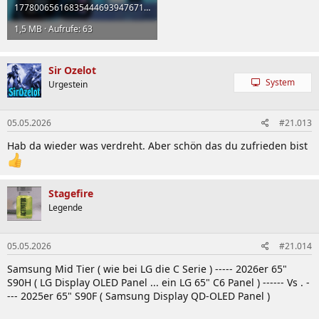
1778006561683544469394767161015.jpg
1,5 MB · Aufrufe: 63
Sir Ozelot
System
Urgestein
05.05.2026
#21.013
Hab da wieder was verdreht. Aber schön das du zufrieden bist
Stagefire
Legende
05.05.2026
#21.014
Samsung Mid Tier ( wie bei LG die C Serie ) ----- 2026er 65"
S90H ( LG Display OLED Panel ... ein LG 65" C6 Panel ) ------ Vs . -
--- 2025er 65" S90F ( Samsung Display QD-OLED Panel )