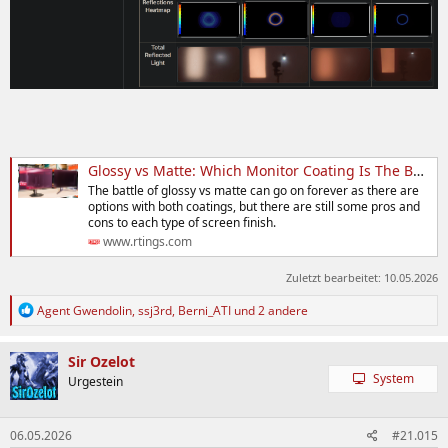
Glossy vs Matte: Which Monitor Coating Is The Best?
The battle of glossy vs matte can go on forever as there are
options with both coatings, but there are still some pros and
cons to each type of screen finish.
www.rtings.com
Zuletzt bearbeitet:
10.05.2026
R
Agent Gwendolin
,
ssj3rd
,
Berni_ATI
und 2 andere
e
a
k
Sir Ozelot
t
System
Urgestein
i
o
n
06.05.2026
#21.015
e