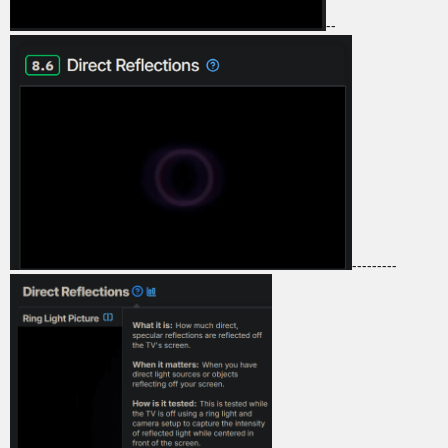
--
---------