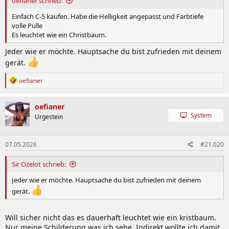
oefianer schrieb:
Einfach C-5 kaufen. Habe die Helligkeit angepasst und Farbtiefe
volle Pulle
Es leuchtet wie ein Christbaum.
Jeder wie er möchte. Hauptsache du bist zufrieden mit deinem
gerät.
R
oefianer
e
a
k
oefianer
t
System
Urgestein
i
o
n
07.05.2026
#21.020
e
n
:
Sir Ozelot schrieb:
Jeder wie er möchte. Hauptsache du bist zufrieden mit deinem
gerät.
Will sicher nicht das es dauerhaft leuchtet wie ein kristbaum.
Nur meine Schilderung was ich sehe. Indirekt wollte ich damit