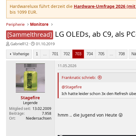
Hardwareluxx führt derzeit die
Hardware-Umfrage 2026 (mit 
bis 1099 EUR.
Peripherie
Monitore
LG OLEDs, ab C9, als PC
[Sammelthread]
E
E
Gabriell12
01.10.2019
r
r
s
Vorherige
s
1
...
701
702
703
704
705
...
708
Nä
t
t
e
e
11.05.2026
l
l
l
l
Franknatic schrieb:
e
t
@Stagefire
r
a
m
Ich hatte leider schon 3x den Refresh ü
Stagefire
Legende
Mitglied seit
13.02.2009
Beiträge
7.958
hmm .. die Jugend von Heute 😜
Ort
Niedersachsen