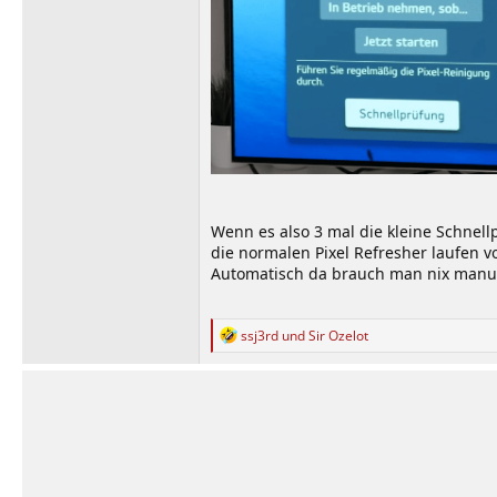
Wenn es also 3 mal die kleine Schnellp
die normalen Pixel Refresher laufen vo
Automatisch da brauch man nix manuell
R
ssj3rd
und
Sir Ozelot
e
a
k
t
i
o
n
e
n