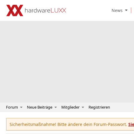
O
News
p
e
n
N
e
w
s
S
u
b
m
e
n
u
Forum
Neue Beiträge
Mitglieder
Registrieren
Sicherheitsmaßnahme! Bitte ändere dein Forum-Passwort.
Si