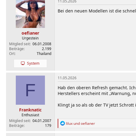
k
11.05.2026
t
i
Bei den neuen Modellen ist die schn
o
n
e
n
oefianer
:
Urgestein
Mitglied seit
06.01.2008
Beiträge
2.199
Ort
Thailand
System
11.05.2026
F
Hab den oberen Refresh gemacht. Ich
Herstellers erscheint mit „Warnung, n
Klingt ja so als ob der TV jetzt Schrott i
Franknatic
Enthusiast
Mitglied seit
04.01.2007
R
lilux
und
oefianer
Beiträge
179
e
a