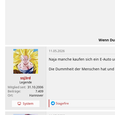
:
Wenn Du d
11.05.2026
Naja manche kaufen sich ein E-Auto u
Die Dummheit der Menschen hat und 
ssj3rd
Legende
Mitglied seit
31.10.2006
Beiträge
7.409
Ort
Hannover
R
Stagefire
System
e
a