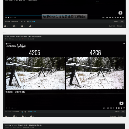
--
--