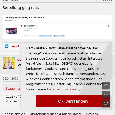
n
Bestellung ging raus
:
R
ujmoskito01
,
Techlogi
,
Azad79
und eine weitere Person
Hardwareluxx setzt keine externen Werbe- und
e
Tracking-Cookies ein. Auf unserer Webseite finden
a
k
Sie nur noch Cookies nach berechtigtem Interesse
ssj3rd
t
(Art. 6 Abs. 1 Satz 1 lit. f DSGVO) oder eigene
System
Legende
i
funktionelle Cookies. Durch die Nutzung unserer
o
Webseite erklären Sie sich damit einverstanden, dass
n
28.04.2026
#20.976
e
wir diese Cookies setzen. Mehr Informationen und
n
Möglichkeiten zur Einstellung unserer Cookies finden
:
Stagefire schrieb:
Sie in unserer
Datenschutzerklärung
.
2022 42" C2 = 655 Nits
Ok, verstanden
2026 42" C6 = 860 Nits
Echt nicht viel Entwicklung über 4 lange Jahre… extrem