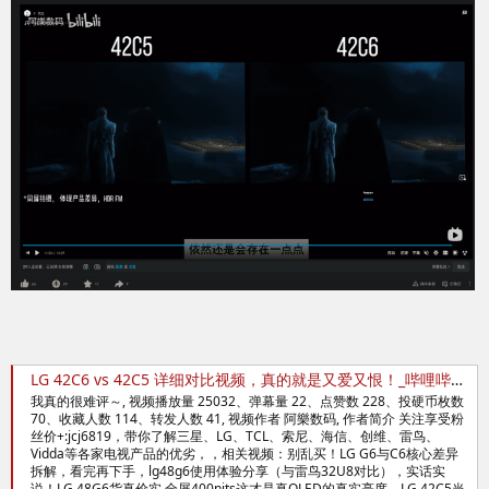
LG 42C6 vs 42C5 详细对比视频，真的就是又爱又恨！_哔哩哔哩_bilibili
我真的很难评～, 视频播放量 25032、弹幕量 22、点赞数 228、投硬币枚数
70、收藏人数 114、转发人数 41, 视频作者 阿樂数码, 作者简介 关注享受粉
丝价+:jcj6819，带你了解三星、LG、TCL、索尼、海信、创维、雷鸟、
Vidda等各家电视产品的优劣，，相关视频：别乱买！LG G6与C6核心差异
拆解，看完再下手，lg48g6使用体验分享（与雷鸟32U8对比），实话实
说！LG 48G6货真价实 全屏400nits这才是真OLED的真实亮度，LG 42C5当