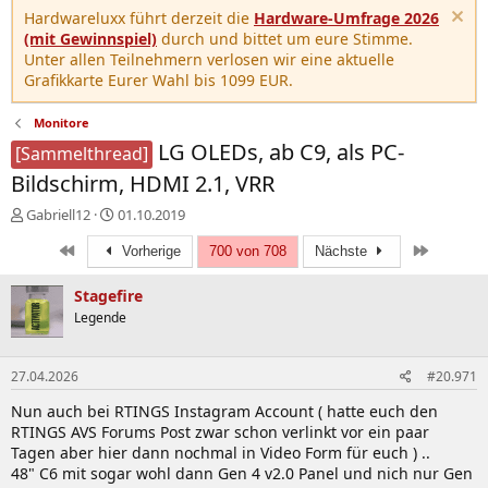
Hardwareluxx führt derzeit die
Hardware-Umfrage 2026
(mit Gewinnspiel)
durch und bittet um eure Stimme.
Unter allen Teilnehmern verlosen wir eine aktuelle
Grafikkarte Eurer Wahl bis 1099 EUR.
Monitore
LG OLEDs, ab C9, als PC-
[Sammelthread]
Bildschirm, HDMI 2.1, VRR
E
E
Gabriell12
01.10.2019
r
r
Erste
Letzte
s
s
Vorherige
700 von 708
Nächste
t
t
e
e
Stagefire
l
l
Legende
l
l
e
t
r
a
27.04.2026
#20.971
m
Nun auch bei RTINGS Instagram Account ( hatte euch den
RTINGS AVS Forums Post zwar schon verlinkt vor ein paar
Tagen aber hier dann nochmal in Video Form für euch ) ..
48" C6 mit sogar wohl dann Gen 4 v2.0 Panel und nich nur Gen