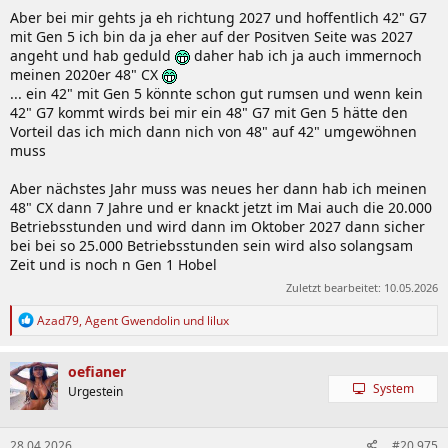
Aber bei mir gehts ja eh richtung 2027 und hoffentlich 42" G7
mit Gen 5 ich bin da ja eher auf der Positven Seite was 2027
angeht und hab geduld
daher hab ich ja auch immernoch
meinen 2020er 48" CX
... ein 42" mit Gen 5 könnte schon gut rumsen und wenn kein
42" G7 kommt wirds bei mir ein 48" G7 mit Gen 5 hätte den
Vorteil das ich mich dann nich von 48" auf 42" umgewöhnen
muss
Aber nächstes Jahr muss was neues her dann hab ich meinen
48" CX dann 7 Jahre und er knackt jetzt im Mai auch die 20.000
Betriebsstunden und wird dann im Oktober 2027 dann sicher
bei bei so 25.000 Betriebsstunden sein wird also solangsam
Zeit und is noch n Gen 1 Hobel
Zuletzt bearbeitet:
10.05.2026
R
Azad79
,
Agent Gwendolin
und
lilux
e
a
k
oefianer
t
System
Urgestein
i
o
n
28.04.2026
#20.975
e