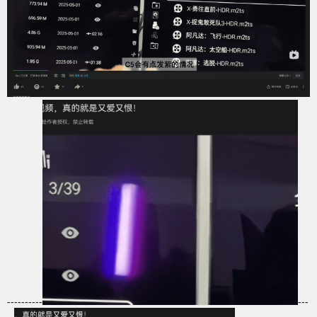
----------
---