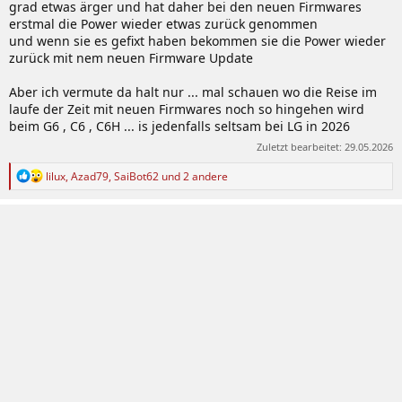
grad etwas ärger und hat daher bei den neuen Firmwares
erstmal die Power wieder etwas zurück genommen
und wenn sie es gefixt haben bekommen sie die Power wieder
zurück mit nem neuen Firmware Update
Aber ich vermute da halt nur ... mal schauen wo die Reise im
laufe der Zeit mit neuen Firmwares noch so hingehen wird
beim G6 , C6 , C6H ... is jedenfalls seltsam bei LG in 2026
Zuletzt bearbeitet:
29.05.2026
R
lilux
,
Azad79
,
SaiBot62
und 2 andere
e
a
k
t
i
o
n
e
n
: