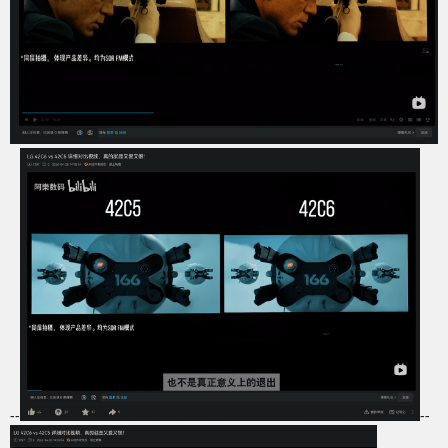
--
--