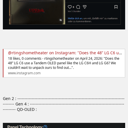
@rtingshometheater on Instagram: "Does the 48” LG C6 use a Tandem OLED panel like the LG C6H and LG G6? We couldn’t wait to unpack ours to find out…"
18 likes, 0 comments - rtingshometheater on April 24, 2026: "Does the
48” LG C6 use a Tandem OLED panel like the LG C6H and LG G6? We
couldn’t wait to unpack ours to find out…".
www.instagram.com
Gen 2 : ---------------------------------------------------------------------------
-------- Gen 4 : ------------------------------------------------------------------
--------- QD-OLED :