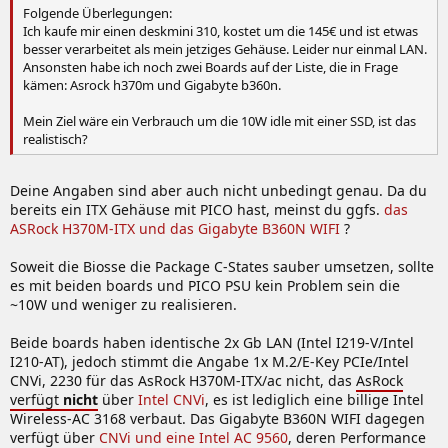
Folgende Überlegungen:
Ich kaufe mir einen deskmini 310, kostet um die 145€ und ist etwas
besser verarbeitet als mein jetziges Gehäuse. Leider nur einmal LAN.
Ansonsten habe ich noch zwei Boards auf der Liste, die in Frage
kämen: Asrock h370m und Gigabyte b360n.
Mein Ziel wäre ein Verbrauch um die 10W idle mit einer SSD, ist das
realistisch?
Deine Angaben sind aber auch nicht unbedingt genau. Da du
bereits ein ITX Gehäuse mit PICO hast, meinst du ggfs.
das
ASRock H370M-ITX und das Gigabyte B360N WIFI
?
Soweit die Biosse die Package C-States sauber umsetzen, sollte
es mit beiden boards und PICO PSU kein Problem sein die
~10W und weniger zu realisieren.
Beide boards haben identische 2x Gb LAN (Intel I219-V/​Intel
I210-AT), jedoch stimmt die Angabe 1x M.2/​E-Key PCIe/​Intel
CNVi, 2230 für das AsRock H370M-ITX/ac nicht, das
AsRock
verfügt
nicht
über
Intel CNVi
, es ist lediglich eine billige Intel
Wireless-AC 3168 verbaut. Das Gigabyte B360N WIFI dagegen
verfügt über
CNVi und eine Intel AC 9560
, deren Performance