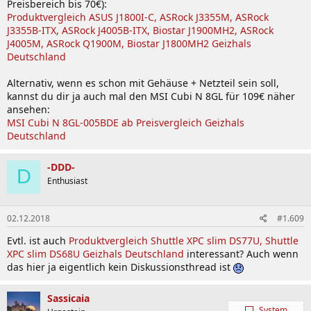
Preisbereich bis 70€):
Produktvergleich ASUS J1800I-C, ASRock J3355M, ASRock
J3355B-ITX, ASRock J4005B-ITX, Biostar J1900MH2, ASRock
J4005M, ASRock Q1900M, Biostar J1800MH2 Geizhals
Deutschland
Alternativ, wenn es schon mit Gehäuse + Netzteil sein soll,
kannst du dir ja auch mal den MSI Cubi N 8GL für 109€ näher
ansehen:
MSI Cubi N 8GL-005BDE ab Preisvergleich Geizhals
Deutschland
-DDD-
D
Enthusiast
02.12.2018
#1.609
Evtl. ist auch
Produktvergleich Shuttle XPC slim DS77U, Shuttle
XPC slim DS68U Geizhals Deutschland
interessant? Auch wenn
das hier ja eigentlich kein Diskussionsthread ist
Sassicaia
System