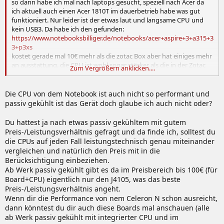
so dann habe ich mal nach laptops gesucht, speziell nach Acer da
ich aktuell auch einen Acer 1810T im dauerbetrieb habe was gut
funktioniert. Nur leider ist der etwas laut und langsame CPU und
kein USB3. Da habe ich den gefunden:
https://www.notebooksbilliger.de/notebooks/acer+aspire+3+a315+3
3+p3xs
kostet gerade mal 10€ mehr als die zotac Box aber hat einiges mehr
an ausstattung. die CPU ist wohl sogar stärker als die in der Zotac
Zum Vergrößern anklicken....
Box. Was spricht denn gegen den Laptop? Dürfte doch eigentlich
recht genügsam sein bei der Leistungsaufnahme
Die CPU von dem Notebook ist auch nicht so performant und
passiv gekühlt ist das Gerät doch glaube ich auch nicht oder?
Du hattest ja nach etwas passiv gekühltem mit gutem
Preis-/Leistungsverhältnis gefragt und da finde ich, solltest du
die CPUs auf jeden Fall leistungstechnisch genau miteinander
vergleichen und natürlich den Preis mit in die
Berücksichtigung einbeziehen.
Ab Werk passiv gekühlt gibt es da im Preisbereich bis 100€ (für
Board+CPU) eigentlich nur den J4105, was das beste
Preis-/Leistungsverhältnis angeht.
Wenn dir die Performance von nem Celeron N schon ausreicht,
dann könntest du dir auch diese Boards mal anschauen (alle
ab Werk passiv gekühlt mit integrierter CPU und im