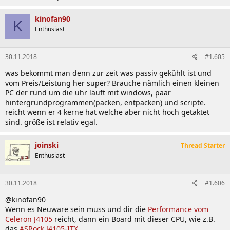
kinofan90
K
Enthusiast
30.11.2018
#1.605
was bekommt man denn zur zeit was passiv gekühlt ist und
vom Preis/Leistung her super? Brauche nämlich einen kleinen
PC der rund um die uhr läuft mit windows, paar
hintergrundprogrammen(packen, entpacken) und scripte.
reicht wenn er 4 kerne hat welche aber nicht hoch getaktet
sind. größe ist relativ egal.
joinski
Thread Starter
Enthusiast
30.11.2018
#1.606
@kinofan90
Wenn es Neuware sein muss und dir die
Performance vom
Celeron J4105
reicht, dann ein Board mit dieser CPU, wie z.B.
das
ASRock J4105-ITX