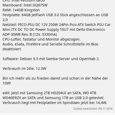
CPU: Intel Pentium G850
Mainboard: Intel DQ67SW
RAM: 1x4GB Kingston
Festplatte: 64GB JetFlash USB 3.0 Stick angeschlossen an USB
2.0
Netzteil: PICO-PSU DC 12V 250W 24Pin Pico ATX Switch PSU Car
Mini ITX DC TO DC Power Supply T6U7 mit Delta Electronics
ADP-30WB Rev. B (12V, 3330mA)
CPU-Lüfter, Tastatur und Monitor abgezogen.
Audio, eSata, FireWire und Serielle Schnittstelle im Bios
deaktiviert.
Software: Debian 9.5 mit Samba-Server und OpenHab 2.
Verbrauch im Idle: 12.3W
Bin ich mehr als zu frieden damit und schon in der Nähe der
10W!
edit: Jetzt mit Samsung 2TB HD204UI an SATA, WD 4TB
WD40ERZX an SATA und Samsung 1TB an USB 2.0 getestet:
Verbrauch liegt mit Festplatten im Spindown jetzt bei 14,4W.
Zuletzt bearbeitet:
04.11.2018