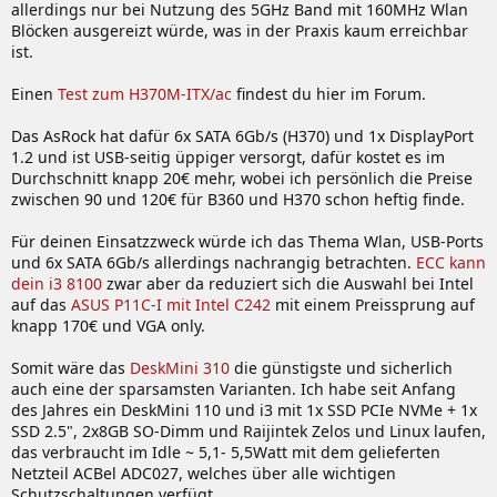
allerdings nur bei Nutzung des 5GHz Band mit 160MHz Wlan
Blöcken ausgereizt würde, was in der Praxis kaum erreichbar
ist.
Einen
Test zum H370M-ITX/ac
findest du hier im Forum.
Das AsRock hat dafür 6x SATA 6Gb/s (H370) und 1x DisplayPort
1.2 und ist USB-seitig üppiger versorgt, dafür kostet es im
Durchschnitt knapp 20€ mehr, wobei ich persönlich die Preise
zwischen 90 und 120€ für B360 und H370 schon heftig finde.
Für deinen Einsatzzweck würde ich das Thema Wlan, USB-Ports
und 6x SATA 6Gb/s allerdings nachrangig betrachten.
ECC kann
dein i3 8100
zwar aber da reduziert sich die Auswahl bei Intel
auf das
ASUS P11C-I mit Intel C242
mit einem Preissprung auf
knapp 170€ und VGA only.
Somit wäre das
DeskMini 310
die günstigste und sicherlich
auch eine der sparsamsten Varianten. Ich habe seit Anfang
des Jahres ein DeskMini 110 und i3 mit 1x SSD PCIe NVMe + 1x
SSD 2.5", 2x8GB SO-Dimm und Raijintek Zelos und Linux laufen,
das verbraucht im Idle ~ 5,1- 5,5Watt mit dem gelieferten
Netzteil ACBel ADC027, welches über alle wichtigen
Schutzschaltungen verfügt.