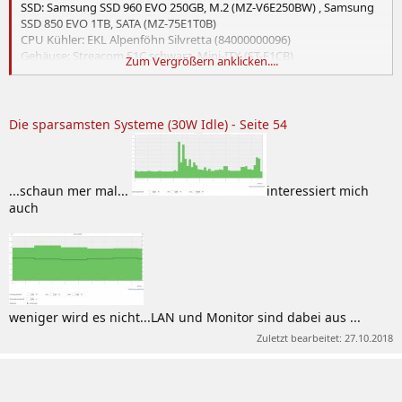
SSD: Samsung SSD 960 EVO 250GB, M.2 (MZ-V6E250BW) , Samsung
SSD 850 EVO 1TB, SATA (MZ-75E1T0B)
CPU Kühler: EKL Alpenföhn Silvretta (84000000096)
Gehäuse: Streacom F1C schwarz, Mini-ITX (ST-F1CB)
Zum Vergrößern anklicken....
Netzteil: Mini-Box PicoPSU-150-XT, 150W extern
Maus und Tastatur: Logitech
Windows 10 Pro 64 bit
Die sparsamsten Systeme (30W Idle) - Seite 54
Stromverbrauch:
IDLE 8,7 Watt Edit : ohne Monitor nur 7,86W
Prime95 56,7 Watt
...schaun mer mal...
interessiert mich
auch
Strommessgerät: Voltcraft enercy monitor 3000
C-State C7s
WLAN/ Bluetooth aus
LAN an
ein Gehäuselüfter
weniger wird es nicht...LAN und Monitor sind dabei aus ...
Zuletzt bearbeitet:
27.10.2018