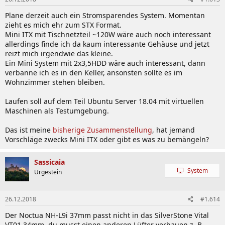
Plane derzeit auch ein Stromsparendes System. Momentan
zieht es mich ehr zum STX Format.
Mini ITX mit Tischnetzteil ~120W wäre auch noch interessant
allerdings finde ich da kaum interessante Gehäuse und jetzt
reizt mich irgendwie das kleine.
Ein Mini System mit 2x3,5HDD wäre auch interessant, dann
verbanne ich es in den Keller, ansonsten sollte es im
Wohnzimmer stehen bleiben.
Laufen soll auf dem Teil Ubuntu Server 18.04 mit virtuellen
Maschinen als Testumgebung.
Das ist meine
bisherige Zusammenstellung
, hat jemand
Vorschläge zwecks Mini ITX oder gibt es was zu bemängeln?
Sassicaia
System
Urgestein
26.12.2018
#1.614
Der Noctua NH-L9i 37mm passt nicht in das SilverStone Vital
VT01 34mm, du musst einen anderen Lüfter verbauen z. B.