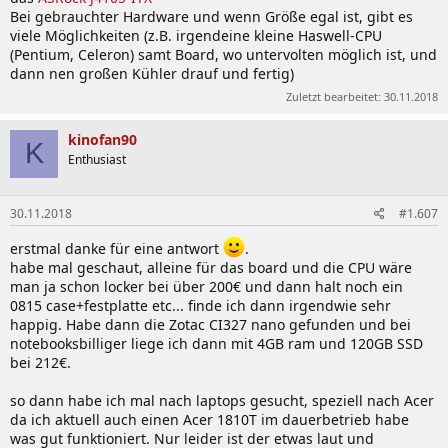
Bei gebrauchter Hardware und wenn Größe egal ist, gibt es
viele Möglichkeiten (z.B. irgendeine kleine Haswell-CPU
(Pentium, Celeron) samt Board, wo untervolten möglich ist, und
dann nen großen Kühler drauf und fertig)
Zuletzt bearbeitet:
30.11.2018
kinofan90
K
Enthusiast
30.11.2018
#1.607
erstmal danke für eine antwort
.
habe mal geschaut, alleine für das board und die CPU wäre
man ja schon locker bei über 200€ und dann halt noch ein
0815 case+festplatte etc... finde ich dann irgendwie sehr
happig. Habe dann die Zotac CI327 nano gefunden und bei
notebooksbilliger liege ich dann mit 4GB ram und 120GB SSD
bei 212€.
so dann habe ich mal nach laptops gesucht, speziell nach Acer
da ich aktuell auch einen Acer 1810T im dauerbetrieb habe
was gut funktioniert. Nur leider ist der etwas laut und