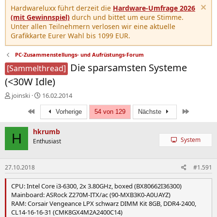
Hardwareluxx führt derzeit die
Hardware-Umfrage 2026
(mit Gewinnspiel)
durch und bittet um eure Stimme.
Unter allen Teilnehmern verlosen wir eine aktuelle
Grafikkarte Eurer Wahl bis 1099 EUR.
PC-Zusammenstellungs- und Aufrüstungs-Forum
Die sparsamsten Systeme
[Sammelthread]
(<30W Idle)
E
E
joinski
16.02.2014
r
r
Erste
Letzte
s
s
Vorherige
54 von 129
Nächste
t
t
e
e
hkrumb
H
l
l
System
Enthusiast
l
l
e
t
r
a
27.10.2018
#1.591
m
CPU: Intel Core i3-6300, 2x 3.80GHz, boxed (BX80662I36300)
Mainboard: ASRock Z270M-ITX/ac (90-MXB3K0-A0UAYZ)
RAM: Corsair Vengeance LPX schwarz DIMM Kit 8GB, DDR4-2400,
CL14-16-16-31 (CMK8GX4M2A2400C14)