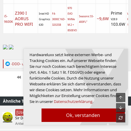
970
Z390 I
Prime
Intel HD
F4-
EVO
W1
i5-
Seasonic SS-
AORUS
~9,6W
Graphics
3000C16D-
NVMe
V28.9
Pr
9600K
400FL²
PRO WIFI
103.6W
630
32GISB
M.2 +
19
850EVO
Hardwareluxx setzt keine externen Werbe- und
Zuletzt bearbeitet:
12.12.2020
Tracking-Cookies ein. Auf unserer Webseite finden
R
-DDD-
und
Spackibert
Sie nur noch Cookies nach berechtigtem Interesse
e
(Art. 6 Abs. 1 Satz 1 lit. f DSGVO) oder eigene
a
k
Erste
Letzte
Vorherige
54 von 129
Nächste
funktionelle Cookies. Durch die Nutzung unserer
t
Webseite erklären Sie sich damit einverstanden, dass
Anmelden, um zu antworten.
i
wir diese Cookies setzen. Mehr Informationen und
o
Möglichkeiten zur Einstellung unserer Cookies finden
n
Obe
Ähnliche Themen
e
Sie in unserer
Datenschutzerklärung
.
n
Unte
:
Test der Valkyrie V360 LCD
[User-Review]
Ok, verstanden
refre
Sir Demencia
Wasserkühlung
Antworten
0
02.12.2025
Sir Demencia