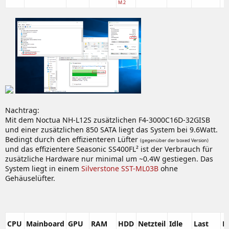
M.2
Nachtrag:
Mit dem Noctua NH-L12S zusätzlichen F4-3000C16D-32GISB
und einer zusätzlichen 850 SATA liegt das System bei 9.6Watt.
Bedingt durch den effizienteren Lüfter
(gegenüber der boxed Version)
und das effizientere Seasonic SS400FL² ist der Verbrauch für
zusätzliche Hardware nur minimal um ~0.4W gestiegen. Das
System liegt in einem
Silverstone SST-ML03B
ohne
Gehäuselüfter.
CPU
Mainboard
GPU
RAM
HDD
Netzteil
Idle
Last
B