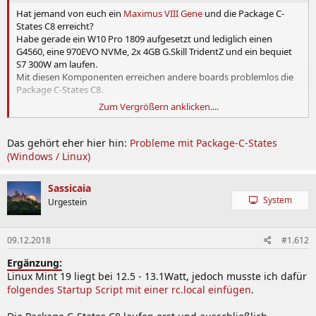
Hat jemand von euch ein
Maximus VIII Gene
und die Package C-
States C8 erreicht?
Habe gerade ein W10 Pro 1809 aufgesetzt und lediglich einen
G4560, eine 970EVO NVMe, 2x 4GB G.Skill TridentZ und ein bequiet
S7 300W am laufen.
Mit diesen Komponenten erreichen andere boards problemlos die
Package C-States C8.
Zum Vergrößern anklicken....
Ich bekomme das board ums Verrecken nicht signifikant unter
~18Watt.
Das gehört eher hier hin:
Probleme mit Package-C-States
(Windows / Linux)
Sassicaia
System
Urgestein
09.12.2018
#1.612
Ergänzung:
Linux Mint 19 liegt bei 12.5 - 13.1Watt, jedoch musste ich dafür
folgendes Startup Script mit einer rc.local einfügen
.