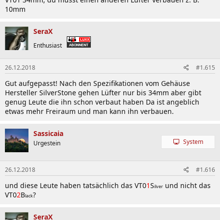
10mm
SeraX
Enthusiast
26.12.2018
#1.615
Gut aufgepasst! Nach den Spezifikationen vom Gehäuse
Hersteller SilverStone gehen Lüfter nur bis 34mm aber gibt
genug Leute die ihn schon verbaut haben Da ist angeblich
etwas mehr Freiraum und man kann ihn verbauen.
Sassicaia
System
Urgestein
26.12.2018
#1.616
und diese Leute haben tatsächlich das VT0
1
S
und nicht das
ilver
VT0
2
B
?
lack
SeraX