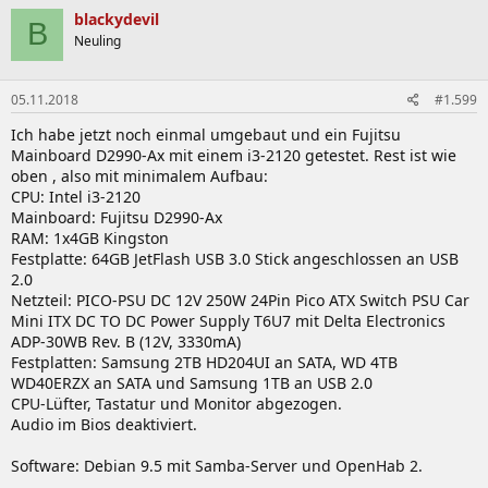
blackydevil
B
Neuling
05.11.2018
#1.599
Ich habe jetzt noch einmal umgebaut und ein Fujitsu
Mainboard D2990-Ax mit einem i3-2120 getestet. Rest ist wie
oben , also mit minimalem Aufbau:
CPU: Intel i3-2120
Mainboard: Fujitsu D2990-Ax
RAM: 1x4GB Kingston
Festplatte: 64GB JetFlash USB 3.0 Stick angeschlossen an USB
2.0
Netzteil: PICO-PSU DC 12V 250W 24Pin Pico ATX Switch PSU Car
Mini ITX DC TO DC Power Supply T6U7 mit Delta Electronics
ADP-30WB Rev. B (12V, 3330mA)
Festplatten: Samsung 2TB HD204UI an SATA, WD 4TB
WD40ERZX an SATA und Samsung 1TB an USB 2.0
CPU-Lüfter, Tastatur und Monitor abgezogen.
Audio im Bios deaktiviert.
Software: Debian 9.5 mit Samba-Server und OpenHab 2.