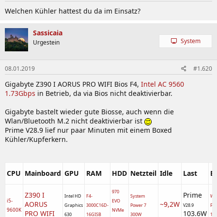
Welchen Kühler hattest du da im Einsatz?
Sassicaia
System
Urgestein
08.01.2019
#1.620
Gigabyte Z390 I AORUS PRO WIFI Bios F4,
Intel AC 9560
1.73Gbps
in Betrieb, da via Bios nicht deaktivierbar.
Gigabyte bastelt wieder gute Biosse, auch wenn die
Wlan/Bluetooth M.2 nicht deaktivierbar ist
Prime V28.9 lief nur paar Minuten mit einem Boxed
Kühler/Kupferkern.
CPU
Mainboard
GPU
RAM
HDD
Netzteil
Idle
Last
B
970
Z390 I
Prime
Intel HD
F4-
System
W1
i5-
EVO
AORUS
~9,2W
Graphics
3000C16D-
Power 7
V28.9
Pro
9600K
NVMe
PRO WIFI
103.6W
630
16GISB
300W
18