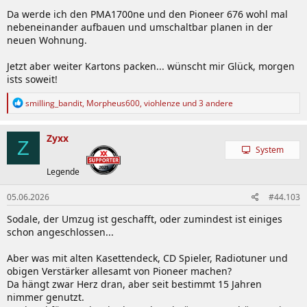
Da werde ich den PMA1700ne und den Pioneer 676 wohl mal
nebeneinander aufbauen und umschaltbar planen in der
neuen Wohnung.
Jetzt aber weiter Kartons packen... wünscht mir Glück, morgen
ists soweit!
R
smilling_bandit
,
Morpheus600
,
viohlenze
und 3 andere
e
a
k
Zyxx
Z
t
System
i
o
Legende
n
e
05.06.2026
#44.103
n
:
Sodale, der Umzug ist geschafft, oder zumindest ist einiges
schon angeschlossen...
Aber was mit alten Kasettendeck, CD Spieler, Radiotuner und
obigen Verstärker allesamt von Pioneer machen?
Da hängt zwar Herz dran, aber seit bestimmt 15 Jahren
nimmer genutzt.