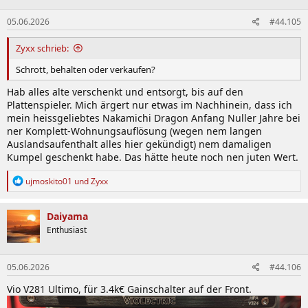
n
e
05.06.2026
#44.105
n
:
Zyxx schrieb:
Schrott, behalten oder verkaufen?
Hab alles alte verschenkt und entsorgt, bis auf den
Plattenspieler. Mich ärgert nur etwas im Nachhinein, dass ich
mein heissgeliebtes Nakamichi Dragon Anfang Nuller Jahre bei
ner Komplett-Wohnungsauflösung (wegen nem langen
Auslandsaufenthalt alles hier gekündigt) nem damaligen
Kumpel geschenkt habe. Das hätte heute noch nen juten Wert.
R
ujmoskito01
und
Zyxx
e
a
k
Daiyama
t
Enthusiast
i
o
n
05.06.2026
#44.106
e
n
Vio V281 Ultimo, für 3.4k€ Gainschalter auf der Front.
: