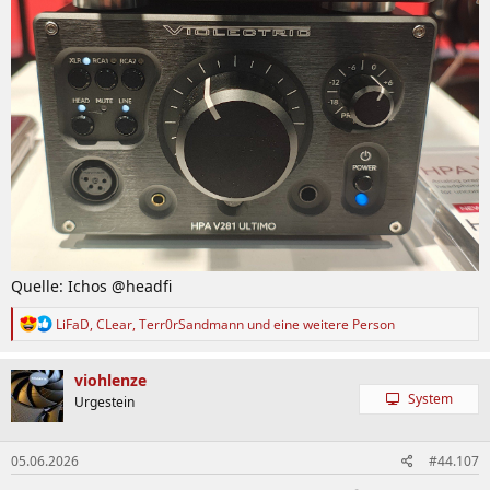
Quelle: Ichos @headfi
R
LiFaD
,
CLear
,
Terr0rSandmann
und eine weitere Person
e
a
k
viohlenze
t
System
Urgestein
i
o
n
05.06.2026
#44.107
e
n