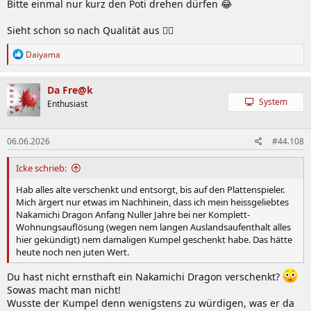
Bitte einmal nur kurz den Poti drehen dürfen 😂
:
Sieht schon so nach Qualität aus 👍🏼
R
Daiyama
e
a
k
Da Fre@k
t
System
Enthusiast
i
o
n
06.06.2026
#44.108
e
n
:
Icke schrieb:
Hab alles alte verschenkt und entsorgt, bis auf den Plattenspieler.
Mich ärgert nur etwas im Nachhinein, dass ich mein heissgeliebtes
Nakamichi Dragon Anfang Nuller Jahre bei ner Komplett-
Wohnungsauflösung (wegen nem langen Auslandsaufenthalt alles
hier gekündigt) nem damaligen Kumpel geschenkt habe. Das hätte
heute noch nen juten Wert.
Du hast nicht ernsthaft ein Nakamichi Dragon verschenkt?
Sowas macht man nicht!
Wusste der Kumpel denn wenigstens zu würdigen, was er da