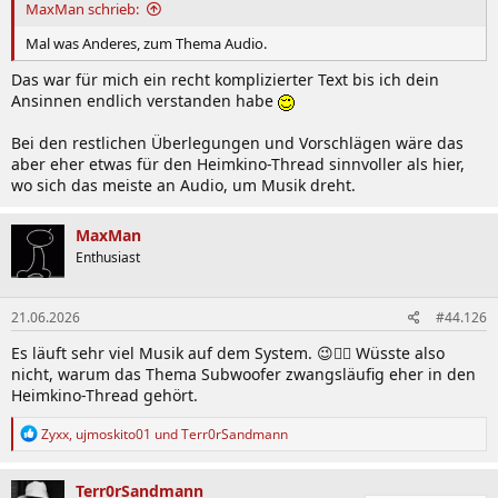
:
MaxMan schrieb:
Mal was Anderes, zum Thema Audio.
Das war für mich ein recht komplizierter Text bis ich dein
Ansinnen endlich verstanden habe
Bei den restlichen Überlegungen und Vorschlägen wäre das
aber eher etwas für den Heimkino-Thread sinnvoller als hier,
wo sich das meiste an Audio, um Musik dreht.
MaxMan
Enthusiast
21.06.2026
#44.126
Es läuft sehr viel Musik auf dem System. 😉🤷‍♂️ Wüsste also
nicht, warum das Thema Subwoofer zwangsläufig eher in den
Heimkino-Thread gehört.
R
Zyxx
,
ujmoskito01
und
Terr0rSandmann
e
a
k
Terr0rSandmann