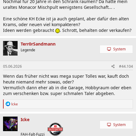
Nochmal für 20 Jahre in den Schrank räumen? Da hätte mein
uraltes Monacor Mischpult wenigstens Gesellschaft... .
Eine schöne KH Ecke ist ja auch geplant, aber dafür den alten
Krams, oder neuen viel kompakteren?
Ideen werden gebraucht
. Schrott, behalten oder verkaufen?
Terr0rSandmann
System
Legende
05.06.2026
#44.104
Wenn das früher nicht was mega super Tolles war, kauft doch
heute niemand mehr sowas, oder?
Vermutlich dann eher ab in die Garage, Hobbyraum oder eben
zum verschenken bzw. super schmalen Taler abgeben.
R
Icke
e
a
k
Icke
t
System
i
o
FAH-Falt-Fuzzi