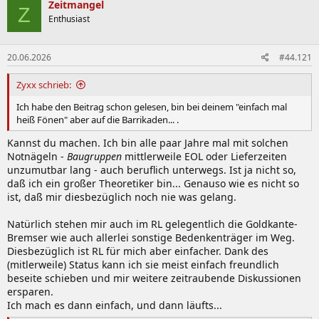
k
Zeitmangel
Z
t
Enthusiast
i
o
n
20.06.2026
#44.121
e
n
:
Zyxx schrieb:
Ich habe den Beitrag schon gelesen, bin bei deinem "einfach mal
heiß Fönen" aber auf die Barrikaden... .
Kannst du machen. Ich bin alle paar Jahre mal mit solchen
Notnägeln -
Baugruppen
mittlerweile EOL oder Lieferzeiten
unzumutbar lang - auch beruflich unterwegs. Ist ja nicht so,
daß ich ein großer Theoretiker bin... Genauso wie es nicht so
ist, daß mir diesbezüglich noch nie was gelang.
Natürlich stehen mir auch im RL gelegentlich die Goldkante-
Bremser wie auch allerlei sonstige Bedenkenträger im Weg.
Diesbezüglich ist RL für mich aber einfacher. Dank des
(mitlerweile) Status kann ich sie meist einfach freundlich
beseite schieben und mir weitere zeitraubende Diskussionen
ersparen.
Ich mach es dann einfach, und dann läufts...