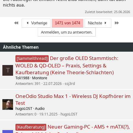
nichts aua.
Zuletzt bearbeitet:
25.06.2026
Erste
Letzte
Vorherige
1471 von 1474
Nächste
Anmelden, um zu antworten.
Ähnliche Themen
Der große OLED Stammtisch:
[Sammelthread]
WOLED & QD-OLED – Praxis, Settings &
T
Kaufberatung (Keine Theorie-Schlachten)
Toli1988
Monitore
Antworten
391
22.07.2026
ssj3rd
OneOdio Studio Max 1 - Wireless DJ Kopfhörer im
Test
hugoLOST
Audio
Antworten
0
19.11.2025
hugoLOST
Neuer Gaming-PC - AM5 + mATX(?),
[Kaufberatung]