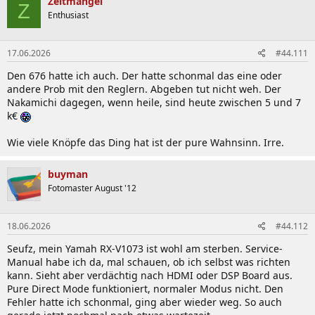
Zeitmangel
Z
t
Enthusiast
i
o
n
17.06.2026
#44.111
e
n
Den 676 hatte ich auch. Der hatte schonmal das eine oder
:
andere Prob mit den Reglern. Abgeben tut nicht weh. Der
Nakamichi dagegen, wenn heile, sind heute zwischen 5 und 7
k€
Wie viele Knöpfe das Ding hat ist der pure Wahnsinn. Irre.
buyman
Fotomaster August '12
18.06.2026
#44.112
Seufz, mein Yamah RX-V1073 ist wohl am sterben. Service-
Manual habe ich da, mal schauen, ob ich selbst was richten
kann. Sieht aber verdächtig nach HDMI oder DSP Board aus.
Pure Direct Mode funktioniert, normaler Modus nicht. Den
Fehler hatte ich schonmal, ging aber wieder weg. So auch