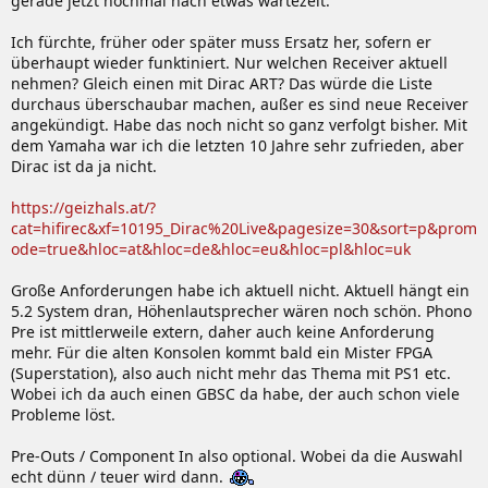
gerade jetzt nochmal nach etwas wartezeit.
Ich fürchte, früher oder später muss Ersatz her, sofern er
überhaupt wieder funktiniert. Nur welchen Receiver aktuell
nehmen? Gleich einen mit Dirac ART? Das würde die Liste
durchaus überschaubar machen, außer es sind neue Receiver
angekündigt. Habe das noch nicht so ganz verfolgt bisher. Mit
dem Yamaha war ich die letzten 10 Jahre sehr zufrieden, aber
Dirac ist da ja nicht.
https://geizhals.at/?
cat=hifirec&xf=10195_Dirac%20Live&pagesize=30&sort=p&prom
ode=true&hloc=at&hloc=de&hloc=eu&hloc=pl&hloc=uk
Große Anforderungen habe ich aktuell nicht. Aktuell hängt ein
5.2 System dran, Höhenlautsprecher wären noch schön. Phono
Pre ist mittlerweile extern, daher auch keine Anforderung
mehr. Für die alten Konsolen kommt bald ein Mister FPGA
(Superstation), also auch nicht mehr das Thema mit PS1 etc.
Wobei ich da auch einen GBSC da habe, der auch schon viele
Probleme löst.
Pre-Outs / Component In also optional. Wobei da die Auswahl
echt dünn / teuer wird dann.