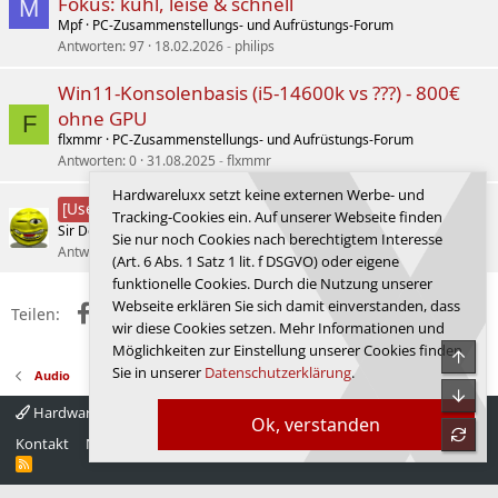
Fokus: kühl, leise & schnell
M
Mpf
PC-Zusammenstellungs- und Aufrüstungs-Forum
Antworten
97
18.02.2026
philips
Win11-Konsolenbasis (i5-14600k vs ???) - 800€
ohne GPU
F
flxmmr
PC-Zusammenstellungs- und Aufrüstungs-Forum
Antworten
0
31.08.2025
flxmmr
Hardwareluxx setzt keine externen Werbe- und
Test der Valkyrie V360 LCD
[User-Review]
Tracking-Cookies ein. Auf unserer Webseite finden
Sir Demencia
Wasserkühlung
Sie nur noch Cookies nach berechtigtem Interesse
Antworten
0
02.12.2025
Sir Demencia
(Art. 6 Abs. 1 Satz 1 lit. f DSGVO) oder eigene
funktionelle Cookies. Durch die Nutzung unserer
Webseite erklären Sie sich damit einverstanden, dass
Facebook
X (Twitter)
Reddit
WhatsApp
E-Mail
Link
Teilen:
wir diese Cookies setzen. Mehr Informationen und
Möglichkeiten zur Einstellung unserer Cookies finden
Obe
Sie in unserer
Datenschutzerklärung
.
Audio
Unte
Hardwareluxx 4.0
Deutsch
Ok, verstanden
refre
Kontakt
Nutzungsbedingungen
Datenschutz
Hilfe
Startseite
R
S
S