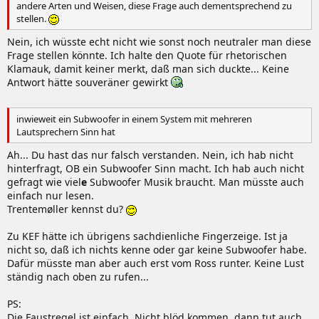
andere Arten und Weisen, diese Frage auch dementsprechend zu
stellen.
Nein, ich wüsste echt nicht wie sonst noch neutraler man diese
Frage stellen könnte. Ich halte den Quote für rhetorischen
Klamauk, damit keiner merkt, daß man sich duckte... Keine
Antwort hätte souveräner gewirkt
inwieweit ein Subwoofer in einem System mit mehreren
Lautsprechern Sinn hat
Ah... Du hast das nur falsch verstanden. Nein, ich hab nicht
hinterfragt, OB ein Subwoofer Sinn macht. Ich hab auch nicht
gefragt wie viel
e
Subwoofer Musik braucht. Man müsste auch
einfach nur lesen.
Trentemøller kennst du?
Zu KEF hätte ich übrigens sachdienliche Fingerzeige. Ist ja
nicht so, daß ich nichts kenne oder gar keine Subwoofer habe.
Dafür müsste man aber auch erst vom Ross runter. Keine Lust
ständig nach oben zu rufen...
PS:
Die Faustregel ist einfach. Nicht blöd kommen, dann tut auch