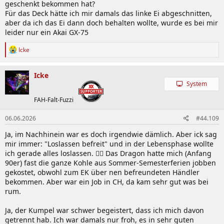
geschenkt bekommen hat?
Für das Deck hätte ich mir damals das linke Ei abgeschnitten,
aber da ich das Ei dann doch behalten wollte, wurde es bei mir
leider nur ein Akai GX-75
R
Icke
e
a
k
Icke
t
System
i
o
FAH-Falt-Fuzzi
n
e
06.06.2026
#44.109
n
:
Ja, im Nachhinein war es doch irgendwie dämlich. Aber ick sag
mir immer: "Loslassen befreit" und in der Lebensphase wollte
ich gerade alles loslassen. 🤷‍♂️ Das Dragon hatte mich (Anfang
90er) fast die ganze Kohle aus Sommer-Semesterferien jobben
gekostet, obwohl zum EK über nen befreundeten Händler
bekommen. Aber war ein Job in CH, da kam sehr gut was bei
rum.
Ja, der Kumpel war schwer begeistert, dass ich mich davon
getrennt hab. Ich war damals nur froh, es in sehr guten