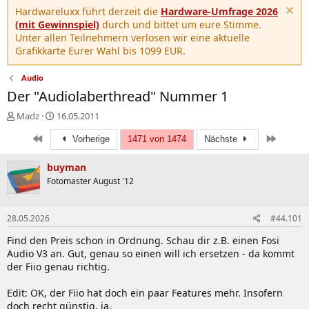
Hardwareluxx führt derzeit die
Hardware-Umfrage 2026
(mit Gewinnspiel)
durch und bittet um eure Stimme.
Unter allen Teilnehmern verlosen wir eine aktuelle
Grafikkarte Eurer Wahl bis 1099 EUR.
Audio
Der "Audiolaberthread" Nummer 1
E
E
Madz
16.05.2011
r
r
Erste
Letzte
s
s
Vorherige
1471 von 1474
Nächste
t
t
e
e
buyman
l
l
Fotomaster August '12
l
l
e
t
r
a
28.05.2026
#44.101
m
Find den Preis schon in Ordnung. Schau dir z.B. einen Fosi
Audio V3 an. Gut, genau so einen will ich ersetzen - da kommt
der Fiio genau richtig.
Edit: OK, der Fiio hat doch ein paar Features mehr. Insofern
doch recht günstig, ja.