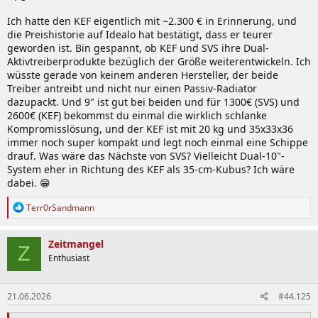
Ich hatte den KEF eigentlich mit ~2.300 € in Erinnerung, und
die Preishistorie auf Idealo hat bestätigt, dass er teurer
geworden ist. Bin gespannt, ob KEF und SVS ihre Dual-
Aktivtreiberprodukte bezüglich der Größe weiterentwickeln. Ich
wüsste gerade von keinem anderen Hersteller, der beide
Treiber antreibt und nicht nur einen Passiv-Radiator
dazupackt. Und 9" ist gut bei beiden und für 1300€ (SVS) und
2600€ (KEF) bekommst du einmal die wirklich schlanke
Kompromisslösung, und der KEF ist mit 20 kg und 35x33x36
immer noch super kompakt und legt noch einmal eine Schippe
drauf. Was wäre das Nächste von SVS? Vielleicht Dual-10"-
System eher in Richtung des KEF als 35-cm-Kubus? Ich wäre
dabei. 😁
R
Terr0rSandmann
e
a
k
Zeitmangel
Z
t
Enthusiast
i
o
n
21.06.2026
#44.125
e
n