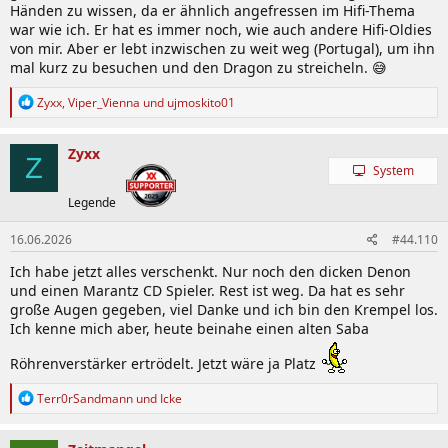
Händen zu wissen, da er ähnlich angefressen im Hifi-Thema
war wie ich. Er hat es immer noch, wie auch andere Hifi-Oldies
von mir. Aber er lebt inzwischen zu weit weg (Portugal), um ihn
mal kurz zu besuchen und den Dragon zu streicheln. 😅
R
Zyxx
,
Viper_Vienna
und
ujmoskito01
e
a
k
Zyxx
Z
t
System
i
o
Legende
n
e
16.06.2026
#44.110
n
:
Ich habe jetzt alles verschenkt. Nur noch den dicken Denon
und einen Marantz CD Spieler. Rest ist weg. Da hat es sehr
große Augen gegeben, viel Danke und ich bin den Krempel los.
Ich kenne mich aber, heute beinahe einen alten Saba
Röhrenverstärker ertrödelt. Jetzt wäre ja Platz
R
Terr0rSandmann
und
Icke
e
a
k