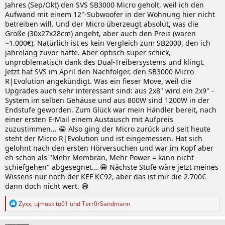
Jahres (Sep/Okt) den SVS SB3000 Micro geholt, weil ich den
Aufwand mit einem 12"-Subwoofer in der Wohnung hier nicht
betreiben will. Und der Micro überzeugt absolut, was die
Größe (30x27x28cm) angeht, aber auch den Preis (waren
~1.000€). Natürlich ist es kein Vergleich zum SB2000, den ich
jahrelang zuvor hatte. Aber optisch super schick,
unproblematisch dank des Dual-Treibersystems und klingt.
Jetzt hat SVS im April den Nachfolger, den SB3000 Micro
R|Evolution angekündigt. Was ein fieser Move, weil die
Upgrades auch sehr interessant sind: aus 2x8" wird ein 2x9" -
System im selben Gehäuse und aus 800W sind 1200W in der
Endstufe geworden. Zum Glück war mein Händler bereit, nach
einer ersten E-Mail einem Austausch mit Aufpreis
zuzustimmen... 😁 Also ging der Micro zurück und seit heute
steht der Micro R|Evolution und ist eingemessen. Hat sich
gelohnt nach den ersten Hörversuchen und war im Kopf aber
eh schon als "Mehr Membran, Mehr Power = kann nicht
schiefgehen" abgesegnet... 😁 Nächste Stufe wäre jetzt meines
Wissens nur noch der KEF KC92, aber das ist mir die 2.700€
dann doch nicht wert. 😅
R
Zyxx
,
ujmoskito01
und
Terr0rSandmann
e
a