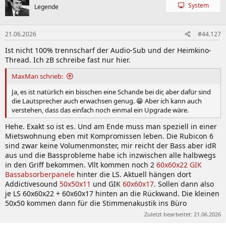
t
System
Legende
i
o
n
21.06.2026
#44.127
e
n
Ist nicht 100% trennscharf der Audio-Sub und der Heimkino-
:
Thread. Ich zB schreibe fast nur hier.
MaxMan schrieb:
Ja, es ist natürlich ein bisschen eine Schande bei dir, aber dafür sind
die Lautsprecher auch erwachsen genug. 😁 Aber ich kann auch
verstehen, dass das einfach noch einmal ein Upgrade wäre.
Hehe. Exakt so ist es. Und am Ende muss man speziell in einer
Mietswohnung eben mit Kompromissen leben. Die Rubicon 6
sind zwar keine Volumenmonster, mir reicht der Bass aber idR
aus und die Bassprobleme habe ich inzwischen alle halbwegs
in den Griff bekommen. Vllt kommen noch 2
60x60x22 GIK
Bassabsorberpanele
hinter die LS. Aktuell hängen dort
Addictivesound
50x50x11
und GIK
60x60x17
. Sollen dann also
je LS 60x60x22 + 60x60x17 hinten an die Rückwand. Die kleinen
50x50 kommen dann für die Stimmenakustik ins Büro
Zuletzt bearbeitet:
21.06.2026