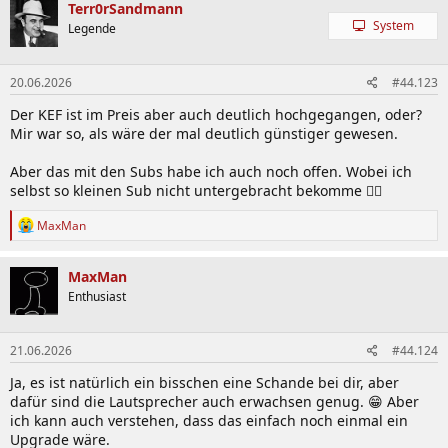
k
Terr0rSandmann
t
System
Legende
i
o
n
20.06.2026
#44.123
e
n
Der KEF ist im Preis aber auch deutlich hochgegangen, oder?
:
Mir war so, als wäre der mal deutlich günstiger gewesen.
Aber das mit den Subs habe ich auch noch offen. Wobei ich
selbst so kleinen Sub nicht untergebracht bekomme 😵‍💫
R
MaxMan
e
a
k
MaxMan
t
Enthusiast
i
o
n
21.06.2026
#44.124
e
n
Ja, es ist natürlich ein bisschen eine Schande bei dir, aber
:
dafür sind die Lautsprecher auch erwachsen genug. 😁 Aber
ich kann auch verstehen, dass das einfach noch einmal ein
Upgrade wäre.