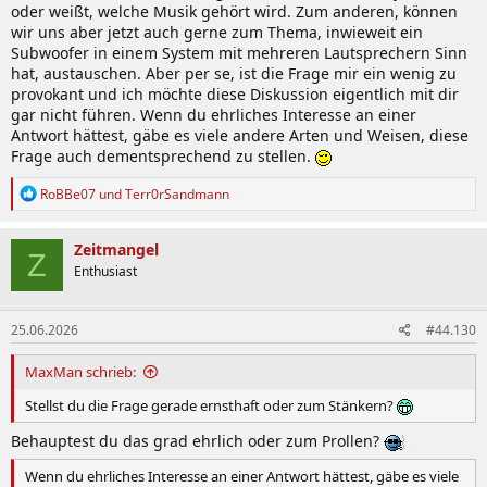
oder weißt, welche Musik gehört wird. Zum anderen, können
wir uns aber jetzt auch gerne zum Thema, inwieweit ein
Subwoofer in einem System mit mehreren Lautsprechern Sinn
hat, austauschen. Aber per se, ist die Frage mir ein wenig zu
provokant und ich möchte diese Diskussion eigentlich mit dir
gar nicht führen. Wenn du ehrliches Interesse an einer
Antwort hättest, gäbe es viele andere Arten und Weisen, diese
Frage auch dementsprechend zu stellen.
R
RoBBe07
und
Terr0rSandmann
e
a
k
Zeitmangel
Z
t
Enthusiast
i
o
n
25.06.2026
#44.130
e
n
:
MaxMan schrieb:
Stellst du die Frage gerade ernsthaft oder zum Stänkern?
Behauptest du das grad ehrlich oder zum Prollen?
Wenn du ehrliches Interesse an einer Antwort hättest, gäbe es viele