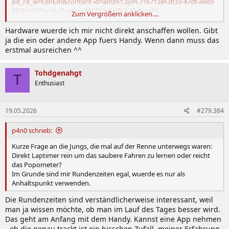
pd_rd_w=E8nEm&content-id=amzn1.sym.716712ef-df33-47df-ae89-
8f57d61f71e1&pf_rd_p=716712ef-df33-47df-ae89-
Zum Vergrößern anklicken....
8f57d61f71e1&pf_rd_r=KVEBF4PH22SHJ9KMFJTC&pd_rd_wg=ovRSv
&pd_rd_r=93e32c61-3947-4d28-b9ad-
Hardware wuerde ich mir nicht direkt anschaffen wollen. Gibt
1024779ae45b&pd_rd_i=B0BQ6DWMLT&th=1
ja die ein oder andere App fuers Handy. Wenn dann muss das
erstmal ausreichen ^^
Tohdgenahgt
T
Enthusiast
19.05.2026
#279.384
p4n0 schrieb:
Kurze Frage an die Jungs, die mal auf der Renne unterwegs waren:
Direkt Laptimer rein um das saubere Fahren zu lernen oder reicht
das Popometer?
Im Grunde sind mir Rundenzeiten egal, wuerde es nur als
Anhaltspunkt verwenden.
Die Rundenzeiten sind verständlicherweise interessant, weil
man ja wissen möchte, ob man im Lauf des Tages besser wird.
Das geht am Anfang mit dem Handy. Kannst eine App nehmen
- ob die genau trackt ist ein bisschen Zufall, meiner Erfahrung