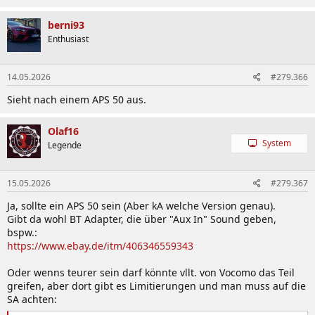
berni93
Video anzeigen
Enthusiast
14.05.2026
#279.366
Sieht nach einem APS 50 aus.
Olaf16
System
Legende
15.05.2026
#279.367
Ja, sollte ein APS 50 sein (Aber kA welche Version genau).
Gibt da wohl BT Adapter, die über "Aux In" Sound geben,
bspw.:
https://www.ebay.de/itm/406346559343
Oder wenns teurer sein darf könnte vllt. von Vocomo das Teil
greifen, aber dort gibt es Limitierungen und man muss auf die
SA achten: