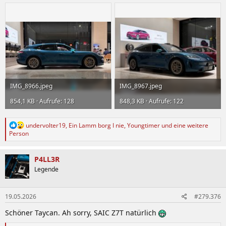
IMG_8966.jpeg
IMG_8967.jpeg
854,1 KB · Aufrufe: 128
848,3 KB · Aufrufe: 122
R
undervolter19
,
Ein Lamm borg I nie
,
Youngtimer
und eine weitere
e
Person
a
k
t
P4LL3R
i
Legende
o
n
e
19.05.2026
#279.376
n
:
Schöner Taycan. Ah sorry, SAIC Z7T natürlich