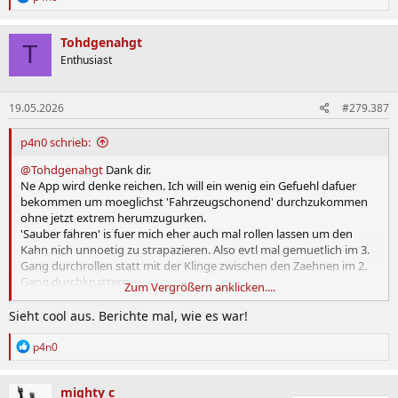
e
a
k
Tohdgenahgt
T
t
Enthusiast
i
o
n
19.05.2026
#279.387
e
n
:
p4n0 schrieb:
@Tohdgenahgt
Dank dir.
Ne App wird denke reichen. Ich will ein wenig ein Gefuehl dafuer
bekommen um moeglichst 'Fahrzeugschonend' durchzukommen
ohne jetzt extrem herumzugurken.
'Sauber fahren' is fuer mich eher auch mal rollen lassen um den
Kahn nich unnoetig zu strapazieren. Also evtl mal gemuetlich im 3.
Gang durchrollen statt mit der Klinge zwischen den Zaehnen im 2.
Gang durchknattern.
Zum Vergrößern anklicken....
Strecke ist Chenevieres in Frankreich
Sieht cool aus. Berichte mal, wie es war!
R
p4n0
e
a
k
mighty c