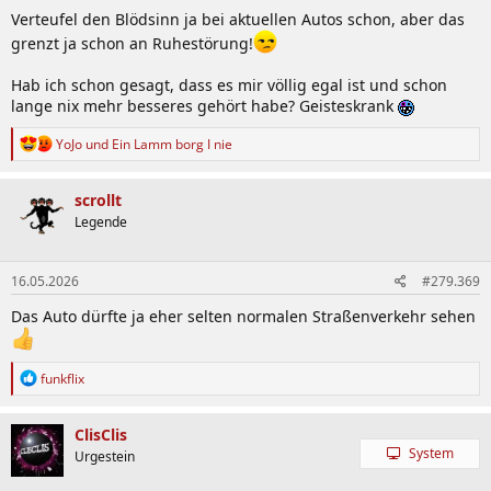
Verteufel den Blödsinn ja bei aktuellen Autos schon, aber das
grenzt ja schon an Ruhestörung!
Hab ich schon gesagt, dass es mir völlig egal ist und schon
lange nix mehr besseres gehört habe? Geisteskrank
R
YoJo
und
Ein Lamm borg I nie
e
a
k
scrollt
t
Legende
i
o
n
16.05.2026
#279.369
e
n
Das Auto dürfte ja eher selten normalen Straßenverkehr sehen
:
R
funkflix
e
a
k
ClisClis
t
System
Urgestein
i
o