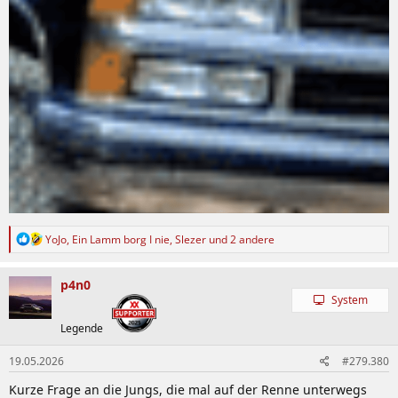
R
YoJo
,
Ein Lamm borg I nie
,
Slezer
und 2 andere
e
a
k
p4n0
t
System
i
o
Legende
n
e
19.05.2026
#279.380
n
:
Kurze Frage an die Jungs, die mal auf der Renne unterwegs