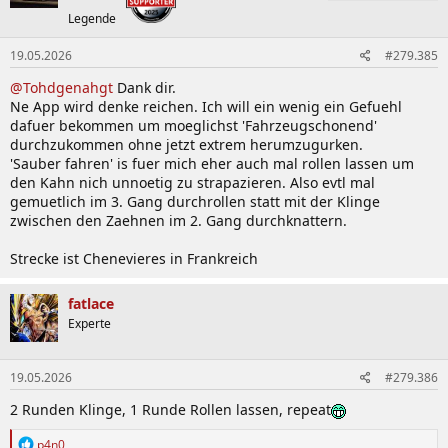
o
Legende
n
e
19.05.2026
#279.385
n
:
@Tohdgenahgt
Dank dir.
Ne App wird denke reichen. Ich will ein wenig ein Gefuehl
dafuer bekommen um moeglichst 'Fahrzeugschonend'
durchzukommen ohne jetzt extrem herumzugurken.
'Sauber fahren' is fuer mich eher auch mal rollen lassen um
den Kahn nich unnoetig zu strapazieren. Also evtl mal
gemuetlich im 3. Gang durchrollen statt mit der Klinge
zwischen den Zaehnen im 2. Gang durchknattern.
Strecke ist Chenevieres in Frankreich
fatlace
Experte
19.05.2026
#279.386
2 Runden Klinge, 1 Runde Rollen lassen, repeat
R
p4n0