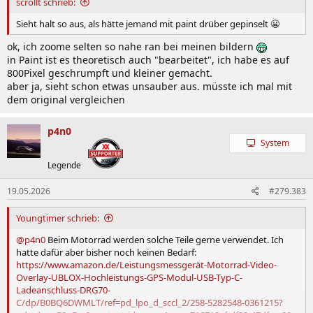
scrollt schrieb:
Sieht halt so aus, als hätte jemand mit paint drüber gepinselt 😬
ok, ich zoome selten so nahe ran bei meinen bildern
in Paint ist es theoretisch auch "bearbeitet", ich habe es auf
800Pixel geschrumpft und kleiner gemacht.
aber ja, sieht schon etwas unsauber aus. müsste ich mal mit
dem original vergleichen
p4n0
System
Legende
19.05.2026
#279.383
Youngtimer schrieb:
@p4n0
Beim Motorrad werden solche Teile gerne verwendet. Ich
hatte dafür aber bisher noch keinen Bedarf:
https://www.amazon.de/Leistungsmessgerät-Motorrad-Video-
Overlay-UBLOX-Hochleistungs-GPS-Modul-USB-Typ-C-
Ladeanschluss-DRG70-
C/dp/B0BQ6DWMLT/ref=pd_lpo_d_sccl_2/258-5282548-0361215?