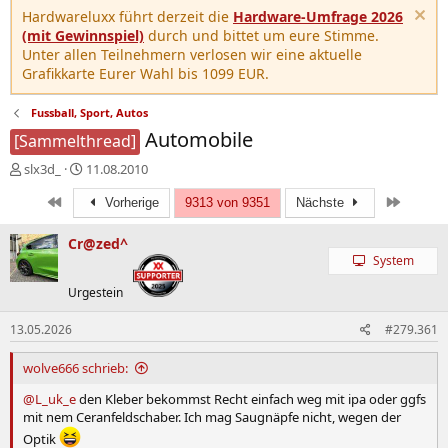
Hardwareluxx führt derzeit die
Hardware-Umfrage 2026
(mit Gewinnspiel)
durch und bittet um eure Stimme.
Unter allen Teilnehmern verlosen wir eine aktuelle
Grafikkarte Eurer Wahl bis 1099 EUR.
Fussball, Sport, Autos
Automobile
[Sammelthread]
E
E
slx3d_
11.08.2010
r
r
Erste
Letzte
s
s
Vorherige
9313 von 9351
Nächste
t
t
e
e
Cr@zed^
l
l
System
l
l
Urgestein
e
t
r
a
m
13.05.2026
#279.361
wolve666 schrieb:
@L_uk_e
den Kleber bekommst Recht einfach weg mit ipa oder ggfs
mit nem Ceranfeldschaber. Ich mag Saugnäpfe nicht, wegen der
Optik