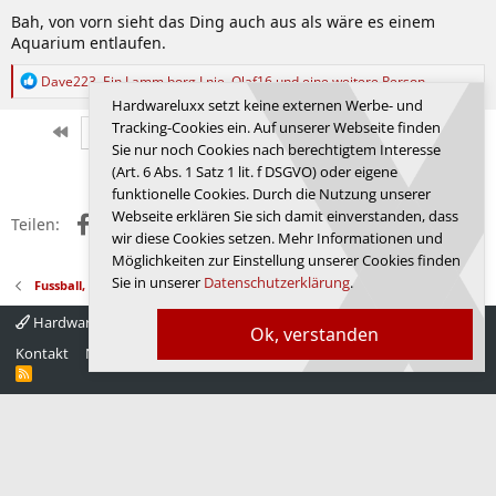
n
Bah, von vorn sieht das Ding auch aus als wäre es einem
:
Aquarium entlaufen.
R
Dave223
,
Ein Lamm borg I nie
,
Olaf16
und eine weitere Person
e
Hardwareluxx setzt keine externen Werbe- und
a
Tracking-Cookies ein. Auf unserer Webseite finden
k
Erste
Letzte
Vorherige
9313 von 9351
Nächste
Sie nur noch Cookies nach berechtigtem Interesse
t
Anmelden, um zu antworten.
i
(Art. 6 Abs. 1 Satz 1 lit. f DSGVO) oder eigene
o
funktionelle Cookies. Durch die Nutzung unserer
n
Webseite erklären Sie sich damit einverstanden, dass
Facebook
X (Twitter)
Reddit
WhatsApp
E-Mail
Link
e
Teilen:
wir diese Cookies setzen. Mehr Informationen und
n
:
Möglichkeiten zur Einstellung unserer Cookies finden
Sie in unserer
Datenschutzerklärung
.
Fussball, Sport, Autos
Hardwareluxx 4.0
Deutsch
Ok, verstanden
Kontakt
Nutzungsbedingungen
Datenschutz
Hilfe
Startseite
R
S
S