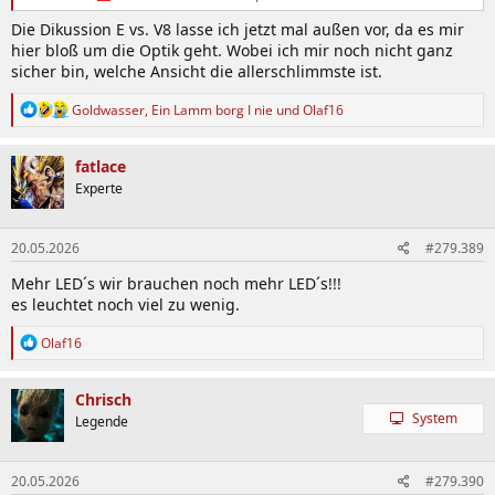
Die Dikussion E vs. V8 lasse ich jetzt mal außen vor, da es mir
hier bloß um die Optik geht. Wobei ich mir noch nicht ganz
sicher bin, welche Ansicht die allerschlimmste ist.
R
Goldwasser
,
Ein Lamm borg I nie
und
Olaf16
e
a
k
fatlace
t
Experte
i
o
n
20.05.2026
#279.389
e
n
Mehr LED´s wir brauchen noch mehr LED´s!!!
:
es leuchtet noch viel zu wenig.
R
Olaf16
e
a
k
Chrisch
t
System
Legende
i
o
n
20.05.2026
#279.390
e