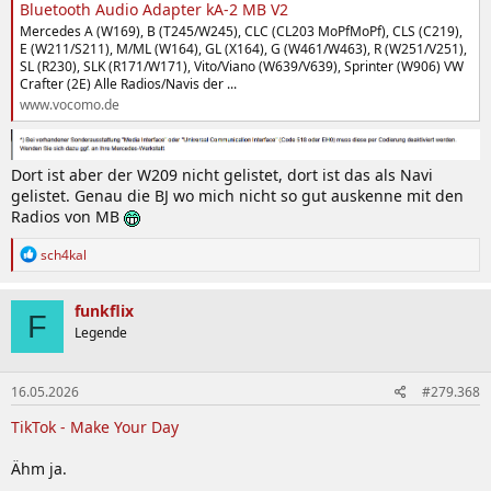
Bluetooth Audio Adapter kA-2 MB V2
Mercedes A (W169), B (T245/W245), CLC (CL203 MoPfMoPf), CLS (C219),
E (W211/S211), M/ML (W164), GL (X164), G (W461/W463), R (W251/V251),
SL (R230), SLK (R171/W171), Vito/Viano (W639/V639), Sprinter (W906) VW
Crafter (2E) Alle Radios/Navis der ...
www.vocomo.de
Dort ist aber der W209 nicht gelistet, dort ist das als Navi
gelistet. Genau die BJ wo mich nicht so gut auskenne mit den
Radios von MB
R
sch4kal
e
a
k
funkflix
F
t
Legende
i
o
n
16.05.2026
#279.368
e
n
TikTok - Make Your Day
:
Ähm ja.