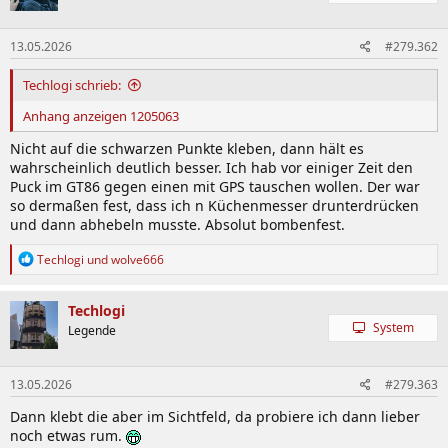
13.05.2026
#279.362
Techlogi schrieb:
Anhang anzeigen 1205063
Nicht auf die schwarzen Punkte kleben, dann hält es
wahrscheinlich deutlich besser. Ich hab vor einiger Zeit den
Puck im GT86 gegen einen mit GPS tauschen wollen. Der war
so dermaßen fest, dass ich n Küchenmesser drunterdrücken
und dann abhebeln musste. Absolut bombenfest.
R
Techlogi
und
wolve666
e
a
k
Techlogi
t
System
Legende
i
o
n
13.05.2026
#279.363
e
n
Dann klebt die aber im Sichtfeld, da probiere ich dann lieber
:
noch etwas rum.