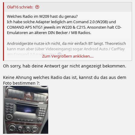
n
:
Olaf16 schrieb:
Welches Radio im W209 hast du genau?
Ich habe solche Adapter lediglich am Comand 2.0 (W208) und
COMAND APS NTG1 jeweils im W220 & C215. Ansonsten halt CD-
Emulatoren an älteren DIN Becker / MB Radios.
Androidgeräte nutze ich nicht, da mir einfach BT langt. Theoretisch
kann man aber (über Videoeingang) sogar Android Auto / CarPlay
am Comand 2.0 nachrüsten
Zum Vergrößern anklicken....
Oh sorry, hab deine Antwort gar nicht angezeigt bekommen.
Keine Ahnung welches Radio das ist, kannst du das aus dem
Datenschutzhinweis für Youtube
Foto bestimmen ?:
An dieser Stelle möchten wir Ihnen ein Youtube-
Video zeigen. Ihre Daten zu schützen, liegt uns
aber am Herzen: Youtube setzt durch das
Einbinden und Abspielen Cookies auf ihrem
Rechner, mit welchen sie eventuell getracked
werden können. Wenn Sie dies zulassen möchten,
klicken Sie einfach auf den Play-Button. Das Video
wird anschließend geladen und danach abgespielt.
Youtube Videos ab jetzt direkt anzeigen