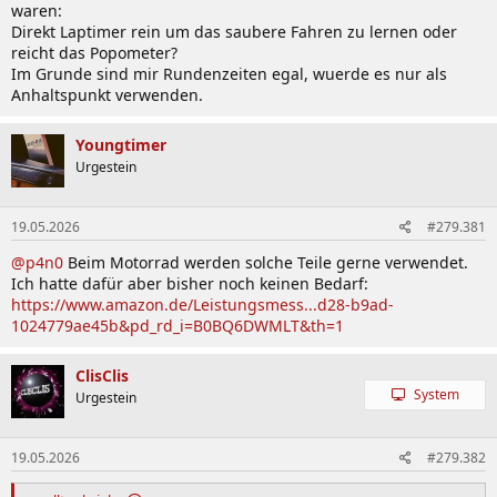
waren:
Direkt Laptimer rein um das saubere Fahren zu lernen oder
reicht das Popometer?
Im Grunde sind mir Rundenzeiten egal, wuerde es nur als
Anhaltspunkt verwenden.
Youngtimer
Urgestein
19.05.2026
#279.381
@p4n0
Beim Motorrad werden solche Teile gerne verwendet.
Ich hatte dafür aber bisher noch keinen Bedarf:
https://www.amazon.de/Leistungsmess...d28-b9ad-
1024779ae45b&pd_rd_i=B0BQ6DWMLT&th=1
ClisClis
System
Urgestein
19.05.2026
#279.382