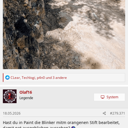
R
CLear
,
Techlogi
,
p4n0
und 3 andere
e
a
k
Olaf16
t
System
Legende
i
o
n
18.05.2026
#279.371
e
n
Hast du in Paint die Blinker mitm orangenen Stift bearbeitet,
:
damit net ausgeblichen aussehen?