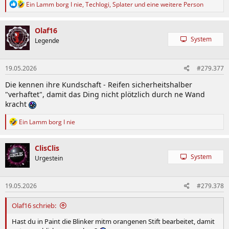
R
Ein Lamm borg I nie
,
Techlogi
,
Splater
und eine weitere Person
e
a
k
Olaf16
t
System
Legende
i
o
n
19.05.2026
#279.377
e
n
Die kennen ihre Kundschaft - Reifen sicherheitshalber
:
"verhaftet", damit das Ding nicht plötzlich durch ne Wand
kracht
R
Ein Lamm borg I nie
e
a
k
ClisClis
t
System
Urgestein
i
o
n
19.05.2026
#279.378
e
n
:
Olaf16 schrieb:
Hast du in Paint die Blinker mitm orangenen Stift bearbeitet, damit