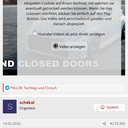
Abspielen Cookies auf ihrem Rechner, mit welchen sie
eventuell getracked werden können. Wenn Sie dies
zulassen möchten, klicken Sie einfach auf den Play-
Button. Das Video wird anschließend geladen und
danach abgespielt.
Youtube Videos ab jetzt direkt anzeigen
Video anzeigen
R
P4LL3R
,
Techlogi
und
Chrisch
e
a
k
sch4kal
S
t
System
Urgestein
i
o
n
14.05.2026
#279.365
e