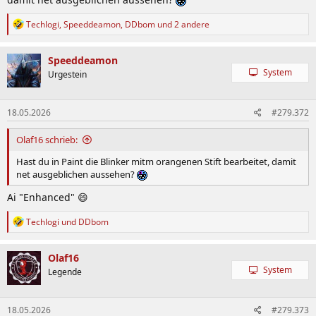
R
Techlogi
,
Speeddeamon
,
DDbom
und 2 andere
e
a
k
Speeddeamon
t
System
Urgestein
i
o
n
18.05.2026
#279.372
e
n
:
Olaf16 schrieb:
Hast du in Paint die Blinker mitm orangenen Stift bearbeitet, damit
net ausgeblichen aussehen?
Ai "Enhanced" 😄
R
Techlogi
und
DDbom
e
a
k
Olaf16
t
System
Legende
i
o
n
18.05.2026
#279.373
e