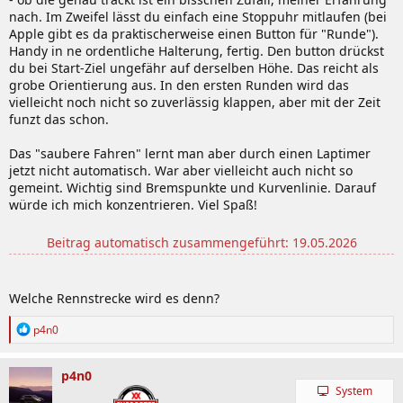
nach. Im Zweifel lässt du einfach eine Stoppuhr mitlaufen (bei
Apple gibt es da praktischerweise einen Button für "Runde").
Handy in ne ordentliche Halterung, fertig. Den button drückst
du bei Start-Ziel ungefähr auf derselben Höhe. Das reicht als
grobe Orientierung aus. In den ersten Runden wird das
vielleicht noch nicht so zuverlässig klappen, aber mit der Zeit
funzt das schon.
Das "saubere Fahren" lernt man aber durch einen Laptimer
jetzt nicht automatisch. War aber vielleicht auch nicht so
gemeint. Wichtig sind Bremspunkte und Kurvenlinie. Darauf
würde ich mich konzentrieren. Viel Spaß!
Beitrag automatisch zusammengeführt:
19.05.2026
Welche Rennstrecke wird es denn?
R
p4n0
e
a
k
p4n0
t
System
i