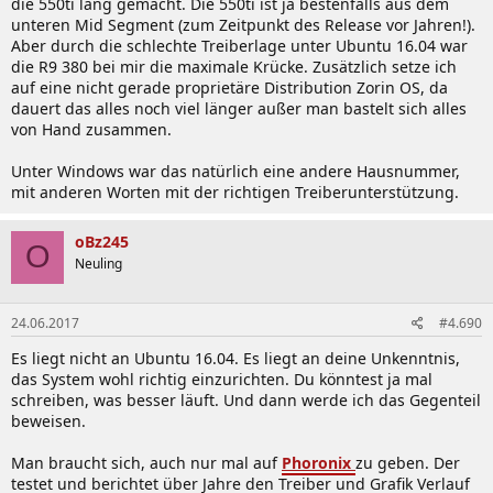
die 550ti lang gemacht. Die 550ti ist ja bestenfalls aus dem
unteren Mid Segment (zum Zeitpunkt des Release vor Jahren!).
Fehler liegt eindeutig an Dir oder am Rest deines Systems.
Aber durch die schlechte Treiberlage unter Ubuntu 16.04 war
die R9 380 bei mir die maximale Krücke. Zusätzlich setze ich
auf eine nicht gerade proprietäre Distribution Zorin OS, da
dauert das alles noch viel länger außer man bastelt sich alles
von Hand zusammen.
Unter Windows war das natürlich eine andere Hausnummer,
mit anderen Worten mit der richtigen Treiberunterstützung.
oBz245
O
Neuling
24.06.2017
#4.690
Es liegt nicht an Ubuntu 16.04. Es liegt an deine Unkenntnis,
das System wohl richtig einzurichten. Du könntest ja mal
schreiben, was besser läuft. Und dann werde ich das Gegenteil
beweisen.
Man braucht sich, auch nur mal auf
Phoronix
zu geben. Der
testet und berichtet über Jahre den Treiber und Grafik Verlauf