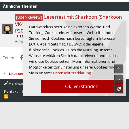
Ähnliche Themen
Lesertest mit Sharkoon (Sharkoon
[User-Review]
VK4 ARGB, Sharkoon A40 RGB, Sharkoon Rebel
Hardwareluxx setzt keine externen Werbe- und
P20 750W)
Tracking-Cookies ein. Auf unserer Webseite finden
~HazZarD~
Gehäuse
Sie nur noch Cookies nach berechtigtem Interesse
Antworten
1
17.12.2025
~HazZarD~
(Art. 6 Abs. 1 Satz 1 lit. f DSGVO) oder eigene
funktionelle Cookies. Durch die Nutzung unserer
Webseite erklären Sie sich damit einverstanden, dass
Facebook
X (Twitter)
Reddit
WhatsApp
E-Mail
Link
Teilen:
wir diese Cookies setzen. Mehr Informationen und
Möglichkeiten zur Einstellung unserer Cookies finden
Obe
Sie in unserer
Datenschutzerklärung
.
Linux und andere freie Betriebssysteme
Unte
Hardwareluxx 4.0
Deutsch
Ok, verstanden
refre
Kontakt
Nutzungsbedingungen
Datenschutz
Hilfe
Startseite
R
S
S