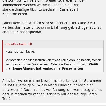
die ZorinOS 12.1 Version installiert zu haben. In den
kommenden Wochen werde ich ohnehin auf das
standardmäßige Ubuntu wechseln. Das erspart
Kopfschmerzen.
Saints Row läuft wirklich sehr schlecht auf Linux und AMD
Karten, das hatte ich schon in Erfahrung gebracht gehabt, ist
aber i.d.R. noch spielbar.
oBz245 schrieb:
Kurz noch zur Sache.
Menschen die grundsätzlich von etwas keine Ahnung haben, sollten
sehr vorsichtig mit Worten sein. Oder wie Dieter Nuhr sagt:
Wenn
man keine Ahnung hat: einfach mal Fresse halten
Alles klar, werde ich mir besser mal merken vor dir Guru mein
Haupt zu verneigen....Wieso bist du überhaupt noch hier
unterwegs..? Doch nicht so viel Ahnung, um was ertragreiches
daraus machen zu können, sondern nur der traurige Foren
Troll?