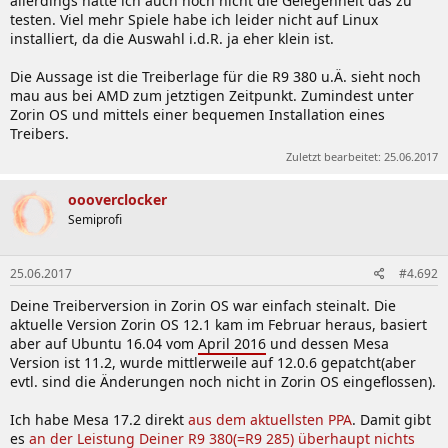
allerdings hatte ich auch noch nicht die Gelegenheit das zu
testen. Viel mehr Spiele habe ich leider nicht auf Linux
installiert, da die Auswahl i.d.R. ja eher klein ist.
Die Aussage ist die Treiberlage für die R9 380 u.Ä. sieht noch
mau aus bei AMD zum jetztigen Zeitpunkt. Zumindest unter
Zorin OS und mittels einer bequemen Installation eines
Treibers.
Zuletzt bearbeitet:
25.06.2017
oooverclocker
Semiprofi
25.06.2017
#4.692
Deine Treiberversion in Zorin OS war einfach steinalt. Die
aktuelle Version Zorin OS 12.1 kam im Februar heraus, basiert
aber auf Ubuntu 16.04 vom
April 2016
und dessen Mesa
Version ist 11.2, wurde mittlerweile auf 12.0.6 gepatcht(aber
evtl. sind die Änderungen noch nicht in Zorin OS eingeflossen).
Ich habe Mesa 17.2 direkt
aus dem aktuellsten PPA
. Damit gibt
es
an der Leistung Deiner R9 380(=R9 285) überhaupt nichts