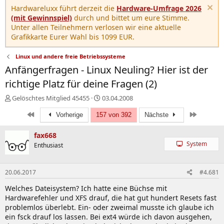
Hardwareluxx führt derzeit die
Hardware-Umfrage 2026
(mit Gewinnspiel)
durch und bittet um eure Stimme.
Unter allen Teilnehmern verlosen wir eine aktuelle
Grafikkarte Eurer Wahl bis 1099 EUR.
Linux und andere freie Betriebssysteme
Anfängerfragen - Linux Neuling? Hier ist der
richtige Platz für deine Fragen (2)
E
E
Gelöschtes Mitglied 45455
03.04.2008
r
r
Erste
Letzte
s
Vorherige
157 von 392
s
Nächste
t
t
e
e
fax668
l
l
System
Enthusiast
l
l
e
t
r
a
20.06.2017
#4.681
m
Welches Dateisystem? Ich hatte eine Büchse mit
Hardwarefehler und XFS drauf, die hat gut hundert Resets fast
problemlos überlebt. Ein- oder zweimal musste ich glaube ich
ein fsck drauf los lassen. Bei ext4 würde ich davon ausgehen,