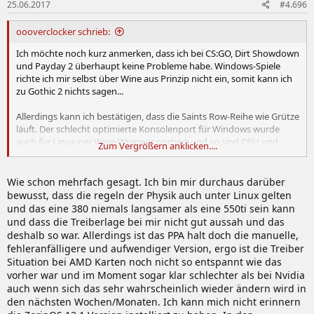
25.06.2017
#4.696
oooverclocker schrieb:
Ich möchte noch kurz anmerken, dass ich bei CS:GO, Dirt Showdown
und Payday 2 überhaupt keine Probleme habe. Windows-Spiele
richte ich mir selbst über Wine aus Prinzip nicht ein, somit kann ich
zu Gothic 2 nichts sagen...
Allerdings kann ich bestätigen, dass die Saints Row-Reihe wie Grütze
läuft. Der schlecht optimierte Konsolenport für Windows wurde
auch für Linux per Wine-Wrapper portiert und so sind CPU und
Zum Vergrößern anklicken....
Grafikkarte durchgehend unbelastet, während das Spiel zu niedrige
Frameraten erreicht.
Nvidia-Karten können in solchen extrem suboptimalen Situationen
Wie schon mehrfach gesagt. Ich bin mir durchaus darüber
vom Funktionsprinzip besser ausgelastet werden, weshalb man
bewusst, dass die regeln der Physik auch unter Linux gelten
etwas mehr FPS bekommt. Allerdings laufen die auch bei Saints Row
und das eine 380 niemals langsamer als eine 550ti sein kann
vergleichsweise schlecht. Es mag damit etwas spielbarer sein, aber
und dass die Treiberlage bei mir nicht gut aussah und das
normalerweise eher auch nicht konstant über 60 FPS.
deshalb so war. Allerdings ist das PPA halt doch die manuelle,
fehleranfälligere und aufwendiger Version, ergo ist die Treiber
Situation bei AMD Karten noch nicht so entspannt wie das
vorher war und im Moment sogar klar schlechter als bei Nvidia
auch wenn sich das sehr wahrscheinlich wieder ändern wird in
den nächsten Wochen/Monaten. Ich kann mich nicht erinnern