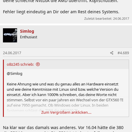
deine schlechte NVIDIA die AMD übertrifft. Kopfschütteln.
Fehler liegt eindeutig an Dir oder am Rest deines Systems.
Zuletzt bearbeitet:
24.06.2017
Simlog
Enthusiast
24.06.2017
#4.689
oBz245 schrieb:
@Simlog
Keine Ahnung wie und was du genau alles an Hardware einsetzt
und wie deine Kenntnisse mit Linux sind bzw. welche Version du
einsetzt. Aber ich kann 1000% schreiben, das deine Worte nicht
stimmen. Selbst vor ein paar Jahren ein Wechsel von der GTX560 TI
auf eine 7950 gemacht. Ob Windows oder Linux. In beiden
Systemen schlägt die 7950 die GTX560 TI.
Zum Vergrößern anklicken....
Du hast eine schlechtere NVIDIA Karte als ich und dafür die bessere
AMD Karte. Und du willst mir / uns weiß machen, das deine
Na klar war das damals was anderes. Vor 16.04 hätte die 380
schlechte NVIDIA die AMD übertrifft. Kopfschütteln.