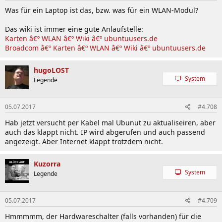
Was für ein Laptop ist das, bzw. was für ein WLAN-Modul?
Das wiki ist immer eine gute Anlaufstelle:
Karten â€º WLAN â€º Wiki â€º ubuntuusers.de
Broadcom â€º Karten â€º WLAN â€º Wiki â€º ubuntuusers.de
hugoLOST
System
Legende
05.07.2017
#4.708
Hab jetzt versucht per Kabel mal Ubunut zu aktualiseiren, aber
auch das klappt nicht. IP wird abgerufen und auch passend
angezeigt. Aber Internet klappt trotzdem nicht.
Kuzorra
System
Legende
05.07.2017
#4.709
Hmmmmm, der Hardwareschalter (falls vorhanden) für die