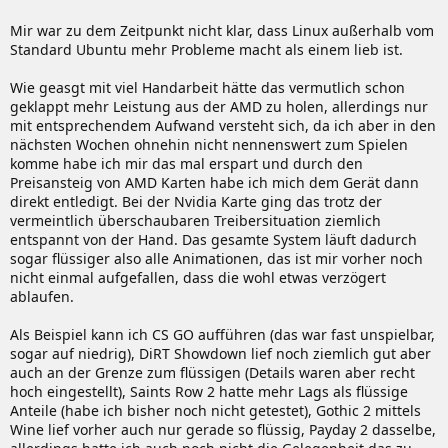
Bezug zu Ubuntu nicht. In der Not helfen keine FAQ von Ubuntu.
Wer setzt so was ein?
Mir war zu dem Zeitpunkt nicht klar, dass Linux außerhalb vom
Standard Ubuntu mehr Probleme macht als einem lieb ist.
Wie geasgt mit viel Handarbeit hätte das vermutlich schon
geklappt mehr Leistung aus der AMD zu holen, allerdings nur
mit entsprechendem Aufwand versteht sich, da ich aber in den
nächsten Wochen ohnehin nicht nennenswert zum Spielen
komme habe ich mir das mal erspart und durch den
Preisansteig von AMD Karten habe ich mich dem Gerät dann
direkt entledigt. Bei der Nvidia Karte ging das trotz der
vermeintlich überschaubaren Treibersituation ziemlich
entspannt von der Hand. Das gesamte System läuft dadurch
sogar flüssiger also alle Animationen, das ist mir vorher noch
nicht einmal aufgefallen, dass die wohl etwas verzögert
ablaufen.
Als Beispiel kann ich CS GO aufführen (das war fast unspielbar,
sogar auf niedrig), DiRT Showdown lief noch ziemlich gut aber
auch an der Grenze zum flüssigen (Details waren aber recht
hoch eingestellt), Saints Row 2 hatte mehr Lags als flüssige
Anteile (habe ich bisher noch nicht getestet), Gothic 2 mittels
Wine lief vorher auch nur gerade so flüssig, Payday 2 dasselbe,