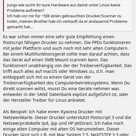
Jungs wie sucht ihr eure Hardware aus damit unter Linux keine
Probleme auftreten?
Ich hab vor mir für ~50€ einen gebrauchten Drucker/Scanner zu
holen, meinen Brother hab ich verkauft da er andauernd Probleme
gemacht hat...
Es war schon immer eine sehr gute Empfehlung einen
Postscript fähigen Drucker zu nehmen. Die PPDs funktionieren
mit jeder Plattform und auch noch mit sehr alten Computern.
Bei einem Multifunktionsgerät sollte man darauf achten, dass
das Gerät auf einen SMB Mount scannen kann. Das
funktioniert unabhängig von der der Treiberverfügbarkeit. Das
trifft auch alles auf macOS oder Windows zu, d.h. man
entkoppelt sich mit so einem Gerät von der
Treiberverfügbarkeit des Computerbetriebssystems. Wenn Du
direkt scannen willst, musst Du eine Geräte nehmen was
entweder in der SANE Datenbank explizit aufgeführt ist, oder
der Hersteller Treiber für Linux anbietet.
Als Beispiel: Ich habe einen Kyocera Drucker mit
Netzwerkkarte. Dieser Drucker unterstützt Postscript 3 und die
Netzwerprotokolle lpd, ipp und HP JetDirect. Ich habe noch
einige alten Computer mit alten OS herumstehen. Dieser
Drucker lässt sich z.B. mit Mac System 7.5, NeXTSTEP 3.3 oder