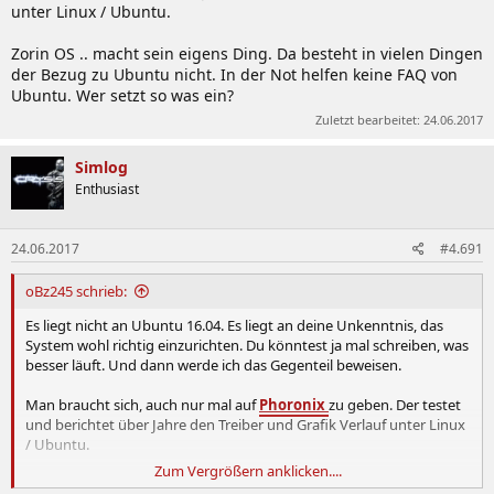
unter Linux / Ubuntu.
Zorin OS .. macht sein eigens Ding. Da besteht in vielen Dingen
der Bezug zu Ubuntu nicht. In der Not helfen keine FAQ von
Ubuntu. Wer setzt so was ein?
Zuletzt bearbeitet:
24.06.2017
Simlog
Enthusiast
24.06.2017
#4.691
oBz245 schrieb:
Es liegt nicht an Ubuntu 16.04. Es liegt an deine Unkenntnis, das
System wohl richtig einzurichten. Du könntest ja mal schreiben, was
besser läuft. Und dann werde ich das Gegenteil beweisen.
Man braucht sich, auch nur mal auf
Phoronix
zu geben. Der testet
und berichtet über Jahre den Treiber und Grafik Verlauf unter Linux
/ Ubuntu.
Zum Vergrößern anklicken....
Zorin OS .. macht sein eigens Ding. Da besteht in vielen Dingen der