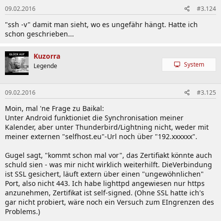
09.02.2016
#3.124
"ssh -v" damit man sieht, wo es ungefähr hängt. Hatte ich
schon geschrieben...
Kuzorra
System
Legende
09.02.2016
#3.125
Moin, mal 'ne Frage zu Baikal:
Unter Android funktioniet die Synchronisation meiner
Kalender, aber unter Thunderbird/Lightning nicht, weder mit
meiner externen "selfhost.eu"-Url noch über "192.xxxxxx".
Gugel sagt, "kommt schon mal vor", das Zertifiakt könnte auch
schuld sien - was mir nicht wirklich weiterhilft. DieVerbindung
ist SSL gesichert, läuft extern über einen "ungewöhnlichen"
Port, also nicht 443. Ich habe lighttpd angewiesen nur https
anzunehmen, Zertifikat ist self-signed. (Ohne SSL hatte ich's
gar nicht probiert, wäre noch ein Versuch zum EIngrenzen des
Problems.)