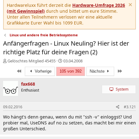
Hardwareluxx führt derzeit die
Hardware-Umfrage 2026
(mit Gewinnspiel)
durch und bittet um eure Stimme.
Unter allen Teilnehmern verlosen wir eine aktuelle
Grafikkarte Eurer Wahl bis 1099 EUR.
Linux und andere freie Betriebssysteme
Anfängerfragen - Linux Neuling? Hier ist der
richtige Platz für deine Fragen (2)
E
E
Gelöschtes Mitglied 45455
03.04.2008
r
r
Erste
Letzte
s
Vorherige
105 von 392
s
Nächste
t
t
e
e
fax668
l
l
System
Enthusiast
l
l
e
t
r
a
09.02.2016
#3.121
m
Wo hängt's denn genau, wenn du mit "ssh -v" einloggst? Und
probier mal, UseDNS auf no zu setzen, das macht bei mir einen
großen Unterschied.