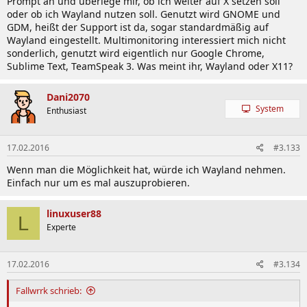
Prompt an und überlege mir, ob ich weiter auf X setzen soll
oder ob ich Wayland nutzen soll. Genutzt wird GNOME und
GDM, heißt der Support ist da, sogar standardmäßig auf
Wayland eingestellt. Multimonitoring interessiert mich nicht
sonderlich, genutzt wird eigentlich nur Google Chrome,
Sublime Text, TeamSpeak 3. Was meint ihr, Wayland oder X11?
Dani2070
System
Enthusiast
17.02.2016
#3.133
Wenn man die Möglichkeit hat, würde ich Wayland nehmen.
Einfach nur um es mal auszuprobieren.
linuxuser88
L
Experte
17.02.2016
#3.134
Fallwrrk schrieb: