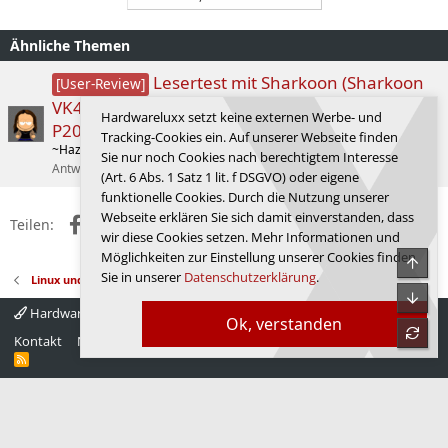
Ähnliche Themen
Lesertest mit Sharkoon (Sharkoon
[User-Review]
VK4 ARGB, Sharkoon A40 RGB, Sharkoon Rebel
Hardwareluxx setzt keine externen Werbe- und
P20 750W)
Tracking-Cookies ein. Auf unserer Webseite finden
~HazZarD~
Gehäuse
Sie nur noch Cookies nach berechtigtem Interesse
Antworten
1
17.12.2025
~HazZarD~
(Art. 6 Abs. 1 Satz 1 lit. f DSGVO) oder eigene
funktionelle Cookies. Durch die Nutzung unserer
Webseite erklären Sie sich damit einverstanden, dass
Facebook
X (Twitter)
Reddit
WhatsApp
E-Mail
Link
Teilen:
wir diese Cookies setzen. Mehr Informationen und
Möglichkeiten zur Einstellung unserer Cookies finden
Obe
Sie in unserer
Datenschutzerklärung
.
Linux und andere freie Betriebssysteme
Unte
Hardwareluxx 4.0
Deutsch
Ok, verstanden
refre
Kontakt
Nutzungsbedingungen
Datenschutz
Hilfe
Startseite
R
S
S