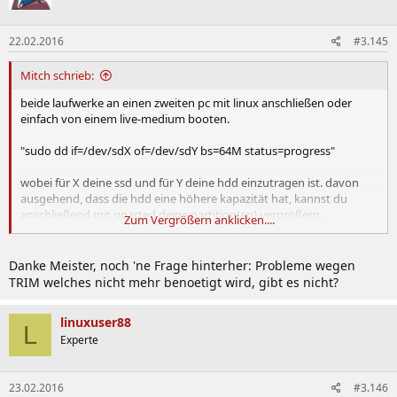
22.02.2016
#3.145
Mitch schrieb:
beide laufwerke an einen zweiten pc mit linux anschließen oder
einfach von einem live-medium booten.
"sudo dd if=/dev/sdX of=/dev/sdY bs=64M status=progress"
wobei für X deine ssd und für Y deine hdd einzutragen ist. davon
ausgehend, dass die hdd eine höhere kapazität hat, kannst du
anschließend mit gparted deine partition(en) vergrößern.
Zum Vergrößern anklicken....
(die fortschrittsanzeige gibt es erst seit version 8.24 der coreutils. im
zweifelsfall darauf verzichten oder dcfldd verwenden)
Danke Meister, noch 'ne Frage hinterher: Probleme wegen
TRIM welches nicht mehr benoetigt wird, gibt es nicht?
linuxuser88
L
Experte
23.02.2016
#3.146