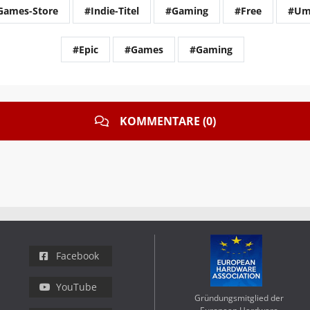
Games-Store
#Indie-Titel
#Gaming
#Free
#Um
#Epic
#Games
#Gaming
KOMMENTARE (0)
Facebook
YouTube
Gründungsmitglied der