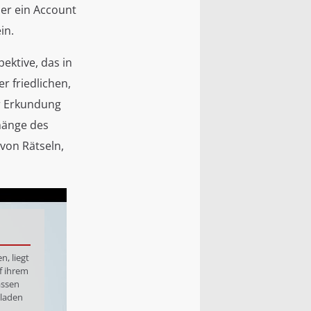
mer ein Account
in.
ektive, das in
r friedlichen,
er Erkundung
hänge des
von Rätseln,
n, liegt
f ihrem
assen
eladen