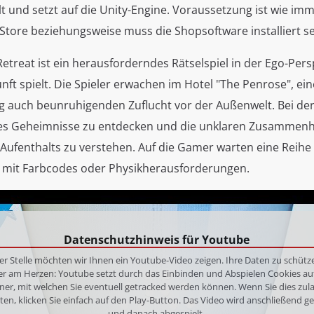
t und setzt auf die Unity-Engine. Voraussetzung ist wie im
Store beziehungsweise muss die Shopsoftware installiert se
treat ist ein herausforderndes Rätselspiel in der Ego-Persp
ft spielt. Die Spieler erwachen im Hotel "The Penrose", eine
tig auch beunruhigenden Zuflucht vor der Außenwelt. Bei d
t es Geheimnisse zu entdecken und die unklaren Zusammen
Aufenthalts zu verstehen. Auf die Gamer warten eine Reihe 
mit Farbcodes oder Physikherausforderungen.
Datenschutzhinweis für Youtube
er Stelle möchten wir Ihnen ein Youtube-Video zeigen. Ihre Daten zu schütze
er am Herzen: Youtube setzt durch das Einbinden und Abspielen Cookies au
ner, mit welchen Sie eventuell getracked werden können. Wenn Sie dies zul
en, klicken Sie einfach auf den Play-Button. Das Video wird anschließend g
und danach abgespielt.