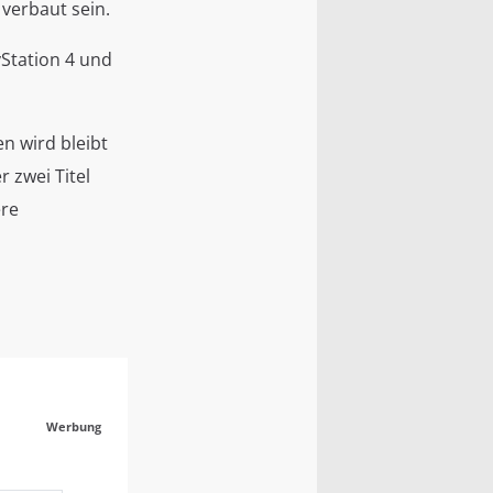
verbaut sein.
yStation 4 und
n wird bleibt
 zwei Titel
ere
Werbung