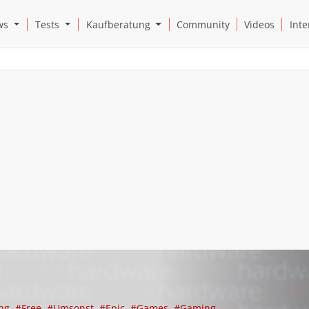
Open News Submenu
Open Tests Submenu
Open Kaufberatung Submenu
ws
Tests
Kaufberatung
Community
Videos
Inte
ng
#Free
#Umsonst
#Epic
#Games
#Gaming