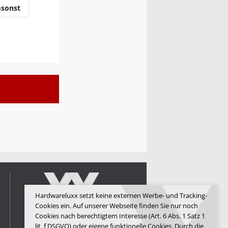
sonst
Hardwareluxx setzt keine externen Werbe- und Tracking-
Cookies ein. Auf unserer Webseite finden Sie nur noch
Cookies nach berechtigtem Interesse (Art. 6 Abs. 1 Satz 1
lit. f DSGVO) oder eigene funktionelle Cookies. Durch die
Hardwareluxx Media GmbH