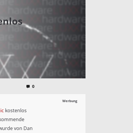
enlos
0
Werbung
ic
kostenlos
 kommende
 wurde von Dan