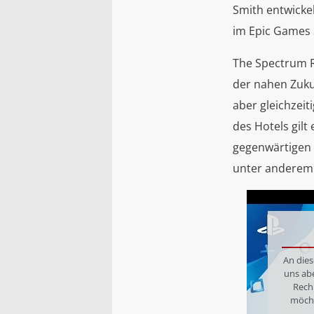
Smith entwickel
im Epic Games 
The Spectrum Re
der nahen Zukun
aber gleichzei
des Hotels gil
gegenwärtigen 
unter anderem 
An dies
uns ab
Rech
möcht