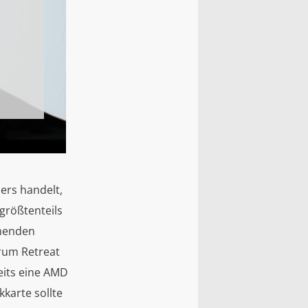
ers handelt,
größtenteils
mmenden
trum Retreat
eits eine AMD
kkarte sollte