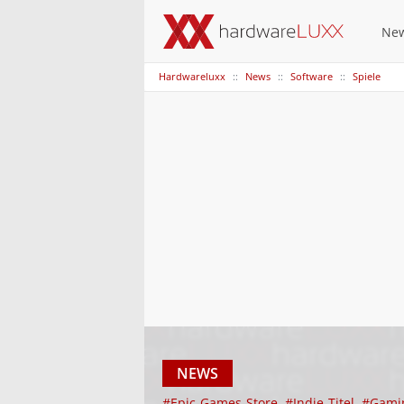
Ne
Hardwareluxx
News
Software
Spiele
NEWS
#Epic-Games-Store
#Indie-Titel
#Gami