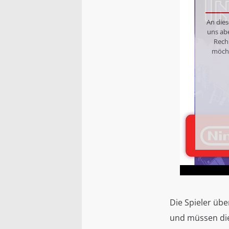
An dies
uns ab
Rech
möcht
Die Spieler üb
und müssen die