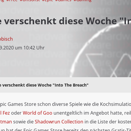
e verschenkt diese Woche "I
obisch
9.2020 um 10:42 Uhr
e verschenkt diese Woche "Into The Breach"
ic Games Store schon diverse Spiele wie die Kochsimulati
l Fez
oder
World of Goo
unentgeltlich im Angebot hatte, rei
Hitman
sowie die
Shadowrun Collection
in die Liste der kost
un hat der Epic Games Store bereits den nächsten Gratis-Ti