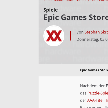
Spiele
Epic Games Stor
Von
Stephan Skr
Donnerstag, 03.0
Epic Games Stor
Nachdem der Ep
das
Puzzle-Spie
der
AAA-Titel 
Releases ein. N