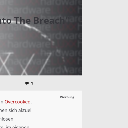
nto The Breach"
1
Werbung
on
Overcooked
,
hen sich aktuell
enlosen
tel im eigenen