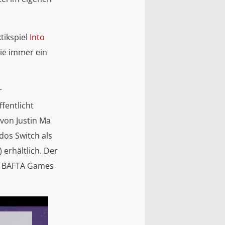
tikspiel
Into
ie immer ein
r
fentlicht
 von Justin Ma
dos Switch als
erhältlich. Der
en BAFTA Games