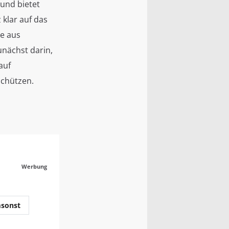
 und bietet
 klar auf das
pe aus
unächst darin,
auf
 schützen.
Werbung
sonst