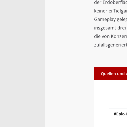
der Erdoberflä
keinerlei Tiefg
Gameplay geleg
insgesamt drei
die von Konzern
zufallsgenerier
Quellen und 
#Epic-