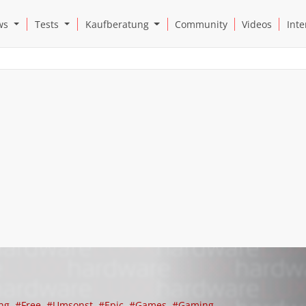
Open News Submenu
Open Tests Submenu
Open Kaufberatung Submenu
ws
Tests
Kaufberatung
Community
Videos
Inte
ng
#Free
#Umsonst
#Epic
#Games
#Gaming