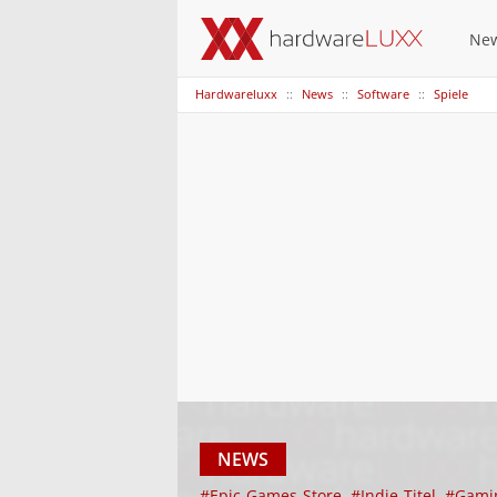
Ne
Hardwareluxx
News
Software
Spiele
NEWS
#Epic-Games-Store
#Indie-Titel
#Gami