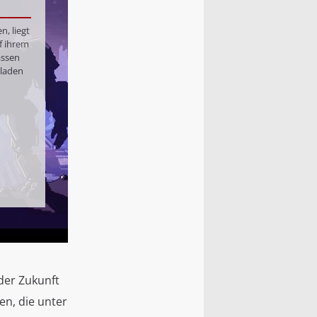
n, liegt
f ihrem
assen
eladen
der Zukunft
en, die unter