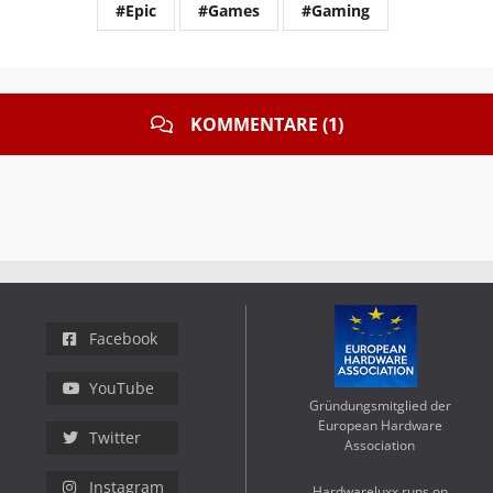
#Epic
#Games
#Gaming
KOMMENTARE (1)
Facebook
YouTube
Gründungsmitglied der
European Hardware
Twitter
Association
Instagram
Hardwareluxx runs on