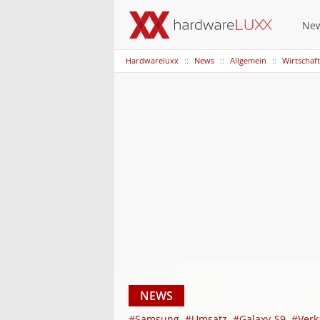
Ne
Hardwareluxx
News
Allgemein
Wirtschaft
NEWS
#Samsung
#Umsatz
#Galaxy-S9
#Verk