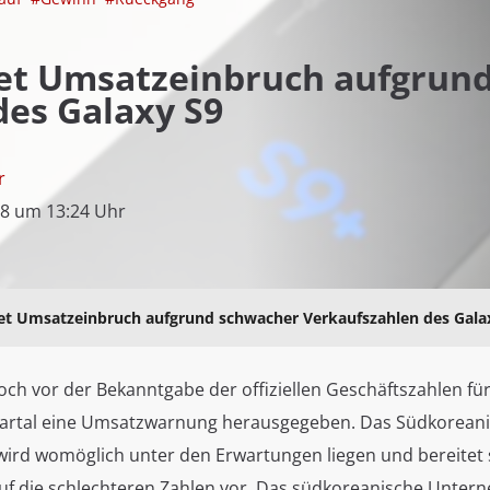
et Umsatzeinbruch aufgrun
des Galaxy S9
r
18 um 13:24 Uhr
t Umsatzeinbruch aufgrund schwacher Verkaufszahlen des Gala
ch vor der Bekanntgabe der offiziellen Geschäftszahlen fü
artal eine Umsatzwarnung herausgegeben. Das Südkorean
rd womöglich unter den Erwartungen liegen und bereitet 
uf die schlechteren Zahlen vor. Das südkoreanische Unter