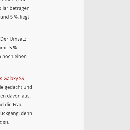
ollar betragen
und 5 %, liegt
. Der Umsatz
amit 5 %
n noch einen
s Galaxy S9
.
ie gedacht und
en davon aus,
d die Frau
 Rückgang, denn
rden.