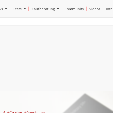
Open News Submenu
Open Tests Submenu
Open Kaufberatung Submenu
ws
Tests
Kaufberatung
Community
Videos
Inte
auf
#Gewinn
#Rueckgang