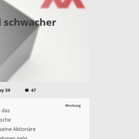
d schwacher
xy S9
47
Werbung
r das
ische
seine Aktionäre
nehmen geht