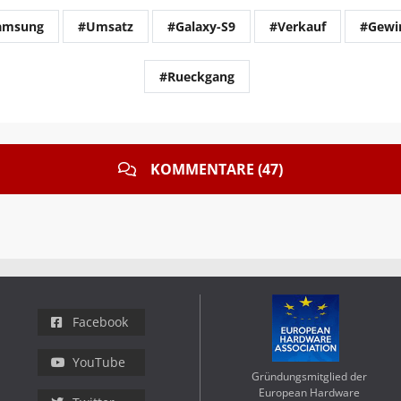
amsung
#Umsatz
#Galaxy-S9
#Verkauf
#Gewi
#Rueckgang
KOMMENTARE (47)
Facebook
YouTube
Gründungsmitglied der
European Hardware