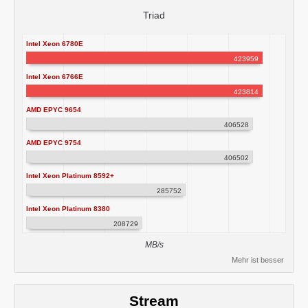
Triad
Intel Xeon 6780E
423959
Intel Xeon 6766E
423814
AMD EPYC 9654
406528
AMD EPYC 9754
406502
Intel Xeon Platinum 8592+
285752
Intel Xeon Platinum 8380
208729
MB/s
Mehr ist besser
Stream