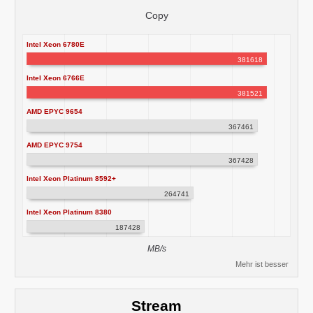
Copy
Intel Xeon 6780E
381618
Intel Xeon 6766E
381521
AMD EPYC 9654
367461
AMD EPYC 9754
367428
Intel Xeon Platinum 8592+
264741
Intel Xeon Platinum 8380
187428
MB/s
Mehr ist besser
Stream