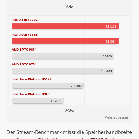
Add
Intel Xeon 6780E
424103
Intel Xeon 6766E
424084
AMD EPYC 9654
405460
AMD EPYC 9754
405443
Intel Xeon Platinum 8592+
285494
Intel Xeon Platinum 8380
207571
MB/s
Mehr ist besser
Der Stream-Benchmark misst die Speicherbandbreite