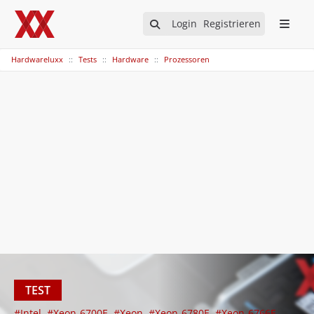
Login
Registrieren
Hardwareluxx
Tests
Hardware
Prozessoren
TEST
#Intel
#Xeon-6700E
#Xeon
#Xeon-6780E
#Xeon-6766E