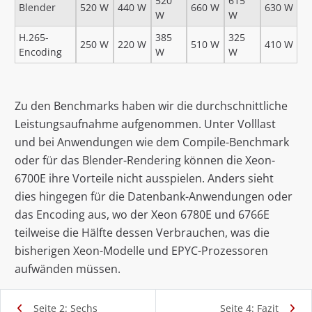
520
615
Blender
520 W
440 W
660 W
630 W
W
W
H.265-
385
325
250 W
220 W
510 W
410 W
Encoding
W
W
Zu den Benchmarks haben wir die durchschnittliche
Leistungsaufnahme aufgenommen. Unter Volllast
und bei Anwendungen wie dem Compile-Benchmark
oder für das Blender-Rendering können die Xeon-
6700E ihre Vorteile nicht ausspielen. Anders sieht
dies hingegen für die Datenbank-Anwendungen oder
das Encoding aus, wo der Xeon 6780E und 6766E
teilweise die Hälfte dessen Verbrauchen, was die
bisherigen Xeon-Modelle und EPYC-Prozessoren
aufwänden müssen.
Seite 2: Sechs
Seite 4: Fazit