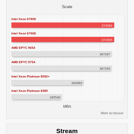
Scale
Intel Xeon 6780E
374684
Intel Xeon 6766E
374505
AMD EPYC 9654
367267
AMD EPYC 9754
367255
Intel Xeon Platinum 8592+
264583
Intel Xeon Platinum 8380
185540
MB/s
Mehr ist besser
Stream