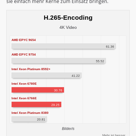
sie einfach mehr Kerne zum Einsatz bringen.
H.265-Encoding
4K Video
AMD EPYC 9654
61.36
AMD EPYC 9754
55.52
Intel Xeon Platinum 8592+
41.22
Intel Xeon 6780E
30.76
Intel Xeon 6766E
29.25
Intel Xeon Platinum 8380
20.81
Bilder/s
Mehr ist besser