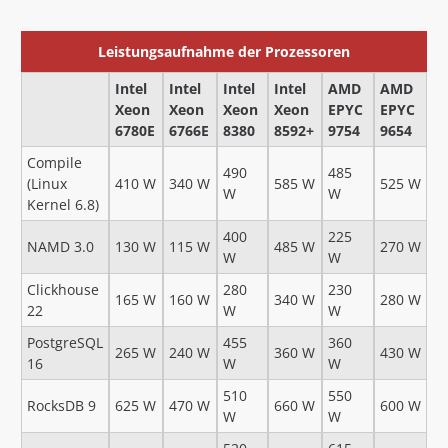
Leistungsaufnahme der Prozessoren
Intel
Intel
Intel
Intel
AMD
AMD
Xeon
Xeon
Xeon
Xeon
EPYC
EPYC
6780E
6766E
8380
8592+
9754
9654
Compile
490
485
(Linux
410 W
340 W
585 W
525 W
W
W
Kernel 6.8)
400
225
NAMD 3.0
130 W
115 W
485 W
270 W
W
W
Clickhouse
280
230
165 W
160 W
340 W
280 W
22
W
W
PostgreSQL
455
360
265 W
240 W
360 W
430 W
16
W
W
510
550
RocksDB 9
625 W
470 W
660 W
600 W
W
W