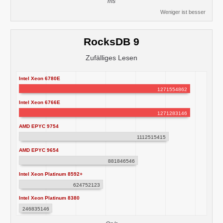
ms
Weniger ist besser
RocksDB 9
Zufälliges Lesen
Intel Xeon 6780E
1271554862
Intel Xeon 6766E
1271283146
AMD EPYC 9754
1112515415
AMD EPYC 9654
881846546
Intel Xeon Platinum 8592+
624752123
Intel Xeon Platinum 8380
246835146