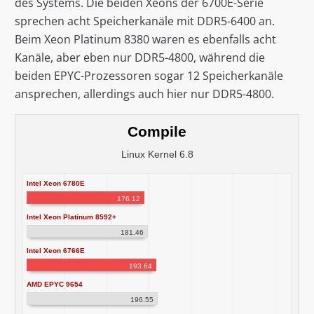
des Systems. Die beiden Xeons der 6700E-Serie
sprechen acht Speicherkanäle mit DDR5-6400 an.
Beim Xeon Platinum 8380 waren es ebenfalls acht
Kanäle, aber eben nur DDR5-4800, während die
beiden EPYC-Prozessoren sogar 12 Speicherkanäle
ansprechen, allerdings auch hier nur DDR5-4800.
Compile
Linux Kernel 6.8
Intel Xeon 6780E
176.12
Intel Xeon Platinum 8592+
181.46
Intel Xeon 6766E
193.64
AMD EPYC 9654
196.55