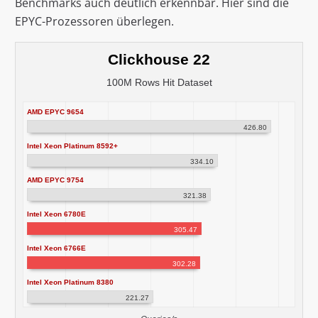
Benchmarks auch deutlich erkennbar. Hier sind die
EPYC-Prozessoren überlegen.
Clickhouse 22
100M Rows Hit Dataset
AMD EPYC 9654
426.80
Intel Xeon Platinum 8592+
334.10
AMD EPYC 9754
321.38
Intel Xeon 6780E
305.47
Intel Xeon 6766E
302.28
Intel Xeon Platinum 8380
221.27