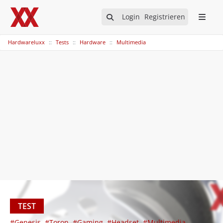
Login
Registrieren
Hardwareluxx
Tests
Hardware
Multimedia
TEST
#Genesis
#Toron
#Gaming
#Headset
#Multimedia