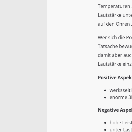
Temperaturen au
Lautstärke unte
auf den Ohren 
Wer sich die Po
Tatsache bewus
damit aber auc
Lautstärke ein
Positive Aspek
werksseit
enorme 3
Negative Aspek
hohe Lei
unter Las