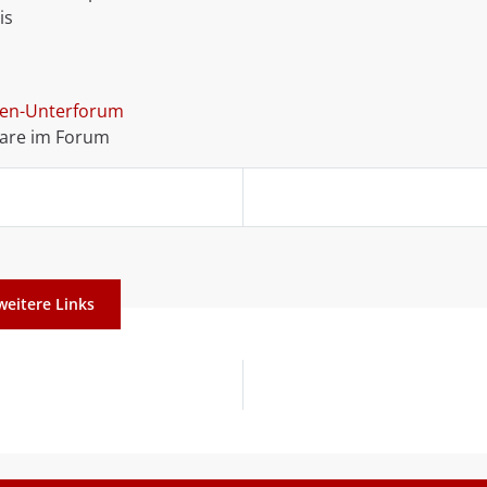
is
ten-Unterforum
re im Forum
weitere Links