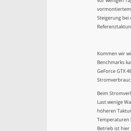
vor wenigen Ta
vormontiertem 
Steigerung bei 
Referenztaktung
Kommen wir wie
Benchmarks kann
GeForce GTX 48
Stromverbrauch
Beim Stromverb
Last wenige Wa
höheren Taktun
Temperaturen h
Betrieb ist hie