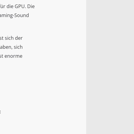
für die GPU. Die
 Gaming-Sound
st sich der
aben, sich
ast enorme
: