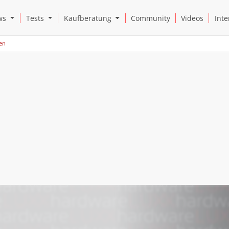
Open News Submenu
Open Tests Submenu
Open Kaufberatung Submenu
ws
Tests
Kaufberatung
Community
Videos
Inte
ten