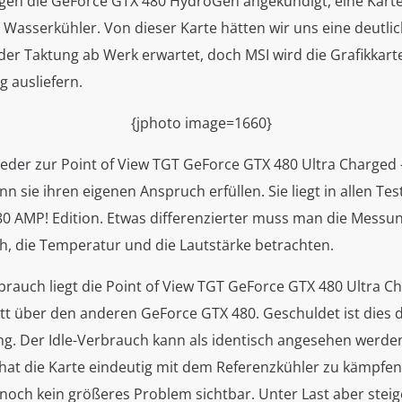
gen die GeForce GTX 480 HydroGen angekündigt, eine Karte
Wasserkühler. Von dieser Karte hätten wir uns eine deutli
der Taktung ab Werk erwartet, doch MSI wird die Grafikkart
 ausliefern.
{jphoto image=1660}
der zur Point of View TGT GeForce GTX 480 Ultra Charged -
 sie ihren eigenen Anspruch erfüllen. Sie liegt in allen Tes
0 AMP! Edition. Etwas differenzierter muss man die Messu
, die Temperatur und die Lautstärke betrachten.
rauch liegt die Point of View TGT GeForce GTX 480 Ultra C
tt über den anderen GeForce GTX 480. Geschuldet ist dies 
g. Der Idle-Verbrauch kann als identisch angesehen werden
at die Karte eindeutig mit dem Referenzkühler zu kämpfen.
r noch kein größeres Problem sichtbar. Unter Last aber steig