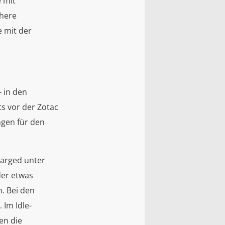
 mit
chere
e mit der
 in den
ts vor der Zotac
ngen für den
harged unter
der etwas
. Bei den
 Im Idle-
en die