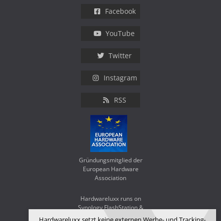
Facebook
YouTube
Twitter
Instagram
RSS
Gründungsmitglied der
European Hardware
Association
Hardwareluxx runs on
Synology FlashStation &
WD Red SA500
Hardwareluxx setzt keine externen Werbe- und Tracking-