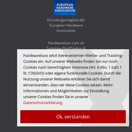
Gründungsmitglied der
European Hardware
Association
Hardwareluxx runs on
Synology FlashStation &
WD Red SA500
Hardwareluxx setzt keine externen Werbe- und Tracking-
Cookies ein. Auf unserer Webseite finden Sie nur noch
Cookies nach berechtigtem Interesse (Art. 6 Abs. 1 Satz 1
lit. f DSGVO) oder eigene funktionelle Cookies. Durch die
Nutzung unserer Webseite erklären Sie sich damit
einverstanden, dass wir diese Cookies setzen. Mehr
Informationen und Möglichkeiten zur Einstellung
unserer Cookies finden Sie in unserer
Datenschutzerklärung
.
Hardwareluxx Media GmbH
Ok, verstanden
© Copyright 2026 Hardwareluxx Media GmbH