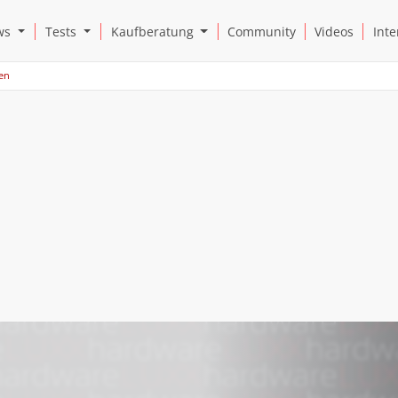
Open News Submenu
Open Tests Submenu
Open Kaufberatung Submenu
ws
Tests
Kaufberatung
Community
Videos
Inte
ten