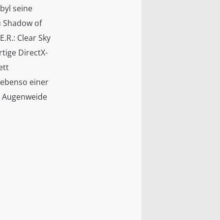
byl seine
zu Shadow of
.R.: Clear Sky
tige DirectX-
ett
 ebenso einer
re Augenweide