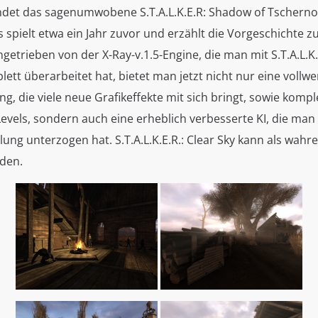
findet das sagenumwobene S.T.A.L.K.E.R: Shadow of Tscherno
s spielt etwa ein Jahr zuvor und erzählt die Vorgeschichte 
getrieben von der X-Ray-v.1.5-Engine, die man mit S.T.A.L.K.E
tt überarbeitet hat, bietet man jetzt nicht nur eine vollwer
g, die viele neue Grafikeffekte mit sich bringt, sowie kompl
evels, sondern auch eine erheblich verbesserte KI, die man
ung unterzogen hat. S.T.A.L.K.E.R.: Clear Sky kann als wah
den.