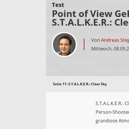
Test
Point of View Ge
S.T.A.L.K.E.R.: Cl
Von
Andreas Ste
Mittwoch, 08.09.
Seite 11:
S.T.A.L.K.E.R.: Clear Sky
S.T.A.L.K.E.R.: 
Person-Shooter
grandiose Atmo