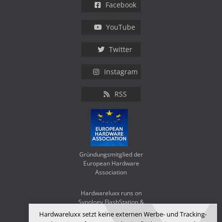
Facebook
YouTube
Twitter
Instagram
RSS
Gründungsmitglied der
European Hardware
Association
Hardwareluxx runs on
Synology FlashStation &
WD Red SA500
Hardwareluxx setzt keine externen Werbe- und Tracking-