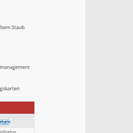
robem Staub
belmanagement
ngskarten
erfügbar