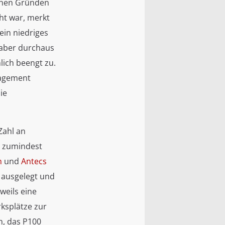
schen Gründen
ht war, merkt
ein niedriges
 aber durchaus
lich beengt zu.
nagement
ie
Zahl an
on zumindest
n
und
Antecs
b ausgelegt und
weils eine
ksplätze zur
n, das P100