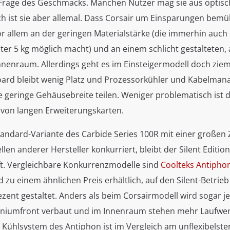
e Frage des Geschmacks. Manchen Nutzer mag sie aus opti
ch ist sie aber allemal. Dass Corsair um Einsparungen bemü
or allem an der geringen Materialstärke (die immerhin auch 
ter 5 kg möglich macht) und an einem schlicht gestalteten,
nnenraum. Allerdings geht es im Einsteigermodell doch ziem
ard bleibt wenig Platz und Prozessorkühler und Kabelma
 geringe Gehäusebreite teilen. Weniger problematisch ist d
von langen Erweiterungskarten.
andard-Variante des Carbide Series 100R mit einer großen 
len anderer Hersteller konkurriert, bleibt der Silent Editi
t. Vergleichbare Konkurrenzmodelle sind
Coolteks Antipho
nd zu einem ähnlichen Preis erhältlich, auf den Silent-Betrie
zent gestaltet. Anders als beim Corsairmodell wird sogar je
miniumfront verbaut und im Innenraum stehen mehr Laufwer
 Kühlsystem des Antiphon ist im Vergleich am unflexibelste