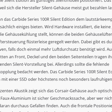
die Silent Edition als günstiges Silentmodell positioniert. Da
weil sich die Hersteller Silent-Gehäuse meist gut bezahlen la
nn das Carbide Series 100R Silent Edition dem lautstärkeem
sächlich einiges bieten. Wird Hardware installiert, die kein
ie Gehäusekühlung stellt, können die beiden Gehäuselüfter
ftersteuerung flüsterleise geregelt werden. Dabei gibt es d
en, falls doch einmal mehr Luftdurchsatz benötigt wird. Au
en an Front, Deckel und den beiden Seitenteilen tragen ihr
nden Silent-Vorstellung bei. Allerdings sollte die fehlende
kopplung bedacht werden. Das Carbide Series 100R Silent Ed
mit einer SSD oder höchstens noch besonders laufruhige
zenten Akustik zeigt sich das Corsair-Gehäuse auch optisch
. Faux-Aluminium ist sicher Geschmackssache, aber wer nic
daran durchaus Gefallen finden. Auch die frontale Positioni