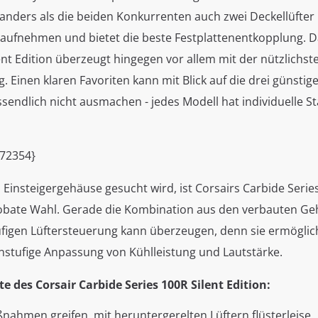
anders als die beiden Konkurrenten auch zwei Deckellüfter
 aufnehmen und bietet die beste Festplattenentkopplung. D
ent Edition überzeugt hingegen vor allem mit der nützlichst
. Einen klaren Favoriten kann mit Blick auf die drei günstige
sendlich nicht ausmachen - jedes Modell hat individuelle S
=72354}
 Einsteigergehäuse gesucht wird, ist Corsairs Carbide Series
robate Wahl. Gerade die Kombination aus den verbauten Ge
ufigen Lüftersteuerung kann überzeugen, denn sie ermöglic
instufige Anpassung von Kühlleistung und Lautstärke.
te des Corsair Carbide Series 100R Silent Edition:
ßnahmen greifen, mit heruntergerelten Lüftern flüsterleise