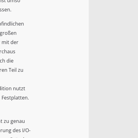
s ist umso
ssen.
pfindlichen
e großen
 mit der
urchaus
ch die
en Teil zu
ition nutzt
n Festplatten.
ht zu genau
erung des I/O-