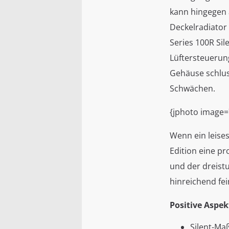
kann hingegen 
Deckelradiator
Series 100R Sil
Lüftersteuerung
Gehäuse schlus
Schwächen.
{jphoto image
Wenn ein leises
Edition eine p
und der dreist
hinreichend fe
Positive Aspek
Silent-Ma