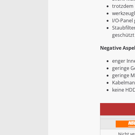
trotzdem 
werkzeugl
I/O-Panel 
Staubfilt
geschützt
Negative Aspek
enger In
geringe G
geringe M
Kabelman
keine HDD
Nicht v