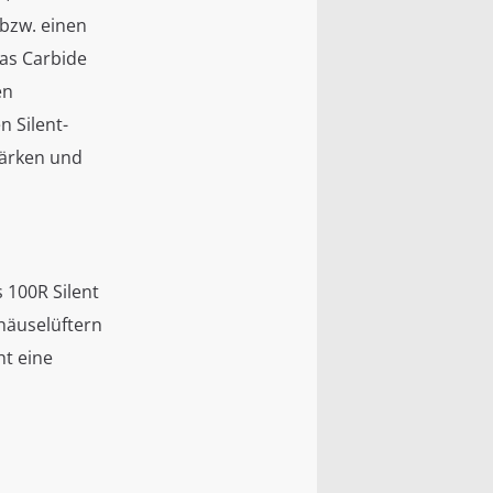
 bzw. einen
as Carbide
en
n Silent-
tärken und
 100R Silent
häuselüftern
ht eine