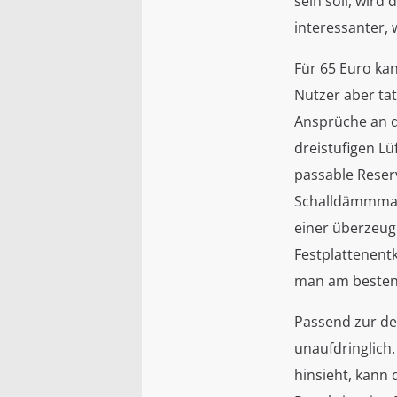
sein soll, wird 
interessanter, 
Für 65 Euro ka
Nutzer aber tat
Ansprüche an d
dreistufigen Lü
passable Reserv
Schalldämmmatt
einer überzeuge
Festplattenent
man am besten 
Passend zur de
unaufdringlich
hinsieht, kann 