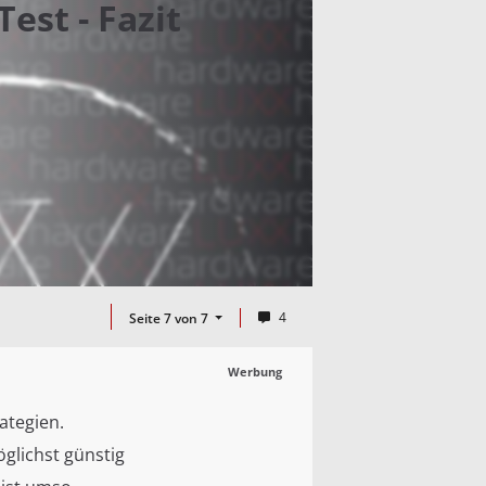
est - Fazit
4
Seite 7 von 7
Werbung
ategien.
glichst günstig