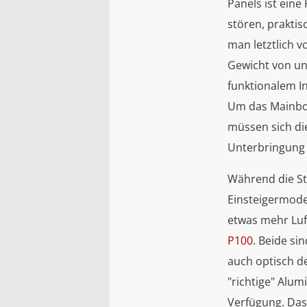
Panels ist ein
stören, praktis
man letztlich v
Gewicht von un
funktionalem I
Um das Mainbo
müssen sich die
Unterbringung 
Während die St
Einsteigermodel
etwas mehr Luf
P100
. Beide si
auch optisch de
"richtige" Alu
Verfügung. Das