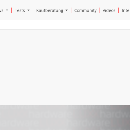
Open News Submenu
Open Tests Submenu
Open Kaufberatung Submenu
ws
Tests
Kaufberatung
Community
Videos
Inte