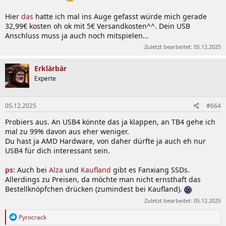
Hier
das
hatte ich mal ins Auge gefasst würde mich gerade
32,99€ kosten oh ok mit 5€ Versandkosten^^. Dein USB
Anschluss muss ja auch noch mitspielen...
Zuletzt bearbeitet:
05.12.2025
Erklärbär
Experte
05.12.2025
#664
Probiers aus. An USB4 könnte das ja klappen, an TB4 gehe ich
mal zu 99% davon aus eher weniger.
Du hast ja AMD Hardware, von daher dürfte ja auch eh nur
USB4 für dich interessant sein.
ps:
Auch bei
Alza
und
Kaufland
gibt es Fanxiang SSDs.
Allerdings zu Preisen, da möchte man nicht ernsthaft das
Bestellknöpfchen drücken (zumindest bei Kaufland).
Zuletzt bearbeitet:
05.12.2025
R
Pyrocrack
e