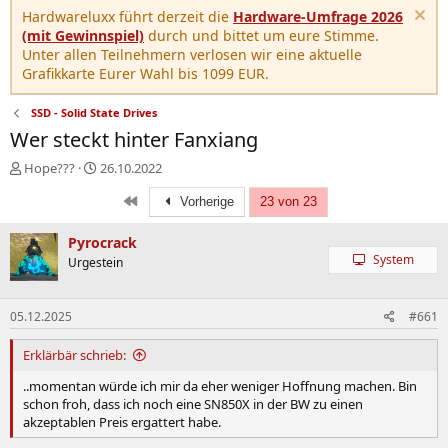
Hardwareluxx führt derzeit die
Hardware-Umfrage 2026
(mit Gewinnspiel)
durch und bittet um eure Stimme.
Unter allen Teilnehmern verlosen wir eine aktuelle
Grafikkarte Eurer Wahl bis 1099 EUR.
SSD - Solid State Drives
Wer steckt hinter Fanxiang
E
E
Hope???
26.10.2022
r
r
Erste
s
s
Vorherige
23 von 23
t
t
e
e
Pyrocrack
l
l
System
Urgestein
l
l
e
t
r
a
05.12.2025
#661
m
Erklärbär schrieb:
..momentan würde ich mir da eher weniger Hoffnung machen. Bin
schon froh, dass ich noch eine SN850X in der BW zu einen
akzeptablen Preis ergattert habe.