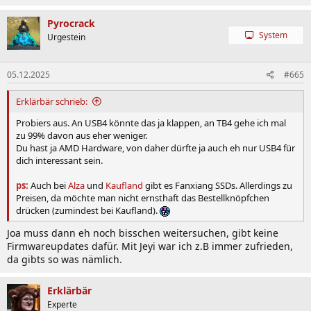
a
k
Pyrocrack
t
System
Urgestein
i
o
n
05.12.2025
#665
e
n
:
Erklärbär schrieb:
Probiers aus. An USB4 könnte das ja klappen, an TB4 gehe ich mal
zu 99% davon aus eher weniger.
Du hast ja AMD Hardware, von daher dürfte ja auch eh nur USB4 für
dich interessant sein.
ps:
Auch bei
Alza
und
Kaufland
gibt es Fanxiang SSDs. Allerdings zu
Preisen, da möchte man nicht ernsthaft das Bestellknöpfchen
drücken (zumindest bei Kaufland).
Joa muss dann eh noch bisschen weitersuchen, gibt keine
Firmwareupdates dafür. Mit Jeyi war ich z.B immer zufrieden,
da gibts so was nämlich.
Erklärbär
Experte