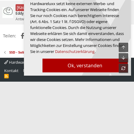
Hardwareluxx setzt keine externen Werbe- und
Wunsch nach Desktop-PC
[Kaufberatung]
Tracking-Cookies ein. Auf unserer Webseite finden
Eddy_MX
PC-Zusammenstellungs- und Aufrüstungs-Forum
Sie nur noch Cookies nach berechtigtem Interesse
Antworten
37
12.07.2026
pwnbert
(Art. 6 Abs. 1 Satz 1 lit. f DSGVO) oder eigene
funktionelle Cookies. Durch die Nutzung unserer
Webseite erklären Sie sich damit einverstanden, dass
Facebook
X (Twitter)
Reddit
WhatsApp
E-Mail
Link
Teilen:
wir diese Cookies setzen. Mehr Informationen und
Möglichkeiten zur Einstellung unserer Cookies finden
Obe
Sie in unserer
Datenschutzerklärung
.
SSD - Solid State Drives
Unte
Hardwareluxx 4.0
Deutsch
Ok, verstanden
refre
Kontakt
Nutzungsbedingungen
Datenschutz
Hilfe
Startseite
R
S
S