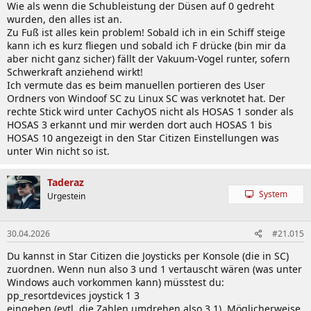
Wie als wenn die Schubleistung der Düsen auf 0 gedreht
wurden, den alles ist an.
Zu Fuß ist alles kein problem! Sobald ich in ein Schiff steige
kann ich es kurz fliegen und sobald ich F drücke (bin mir da
aber nicht ganz sicher) fällt der Vakuum-Vogel runter, sofern
Schwerkraft anziehend wirkt!
Ich vermute das es beim manuellen portieren des User
Ordners von Windoof SC zu Linux SC was verknotet hat. Der
rechte Stick wird unter CachyOS nicht als HOSAS 1 sonder als
HOSAS 3 erkannt und mir werden dort auch HOSAS 1 bis
HOSAS 10 angezeigt in den Star Citizen Einstellungen was
unter Win nicht so ist.
Taderaz
System
Urgestein
30.04.2026
#21.015
Du kannst in Star Citizen die Joysticks per Konsole (die in SC)
zuordnen. Wenn nun also 3 und 1 vertauscht wären (was unter
Windows auch vorkommen kann) müsstest du:
pp_resortdevices joystick 1 3
eingeben (evtl. die Zahlen umdrehen also 3 1). Möglicherweise