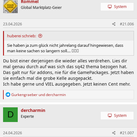
Rommel
t
System
Global Marktplatz-Geier
i
o
n
23.04.2026
#21.006
e
n
:
huberei schrieb:
Sie haben ja zum glück nicht jahrelang darauf hingewiesen, dass
man keine sachen so langern soll.... 🤦🏻‍♂
Du bist einer derjenigen die wieder alles verdrehen. Lies dir
mal genau durch auf was sich das sq42 thema bezogen hat.
Das galt nur für addons, nie für die GamePackages. Jetzt haben
sie einfach mal die grobe Kelle ausgepackt.
Ich habe gerne und VIEL ausgegeben. Jetzt keinen Cent mehr.
R
Gurkengraeber
und
dercharmin
e
a
k
dercharmin
D
t
System
Experte
i
o
n
24.04.2026
#21.007
e