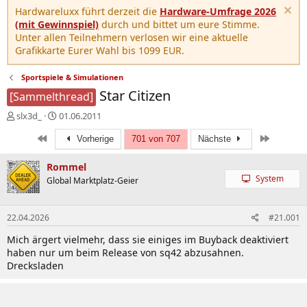
Hardwareluxx führt derzeit die
Hardware-Umfrage 2026
(mit Gewinnspiel)
durch und bittet um eure Stimme.
Unter allen Teilnehmern verlosen wir eine aktuelle
Grafikkarte Eurer Wahl bis 1099 EUR.
Sportspiele & Simulationen
Star Citizen
[Sammelthread]
E
E
slx3d_
01.06.2011
r
r
Erste
Letzte
s
s
Vorherige
701 von 707
Nächste
t
t
e
e
Rommel
l
l
System
Global Marktplatz-Geier
l
l
e
t
r
a
22.04.2026
#21.001
m
Mich ärgert vielmehr, dass sie einiges im Buyback deaktiviert
haben nur um beim Release von sq42 abzusahnen.
Drecksladen