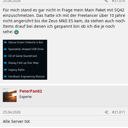
25.04.2026
#21.010
e
n
Für mich stand es gar nicht in Frage mein Main Paket mit SQ42
:
einzuschmelzen. Das hatte ich mit der Freelancer über 10 Jahre
nicht angerührt bis die Zeus MkII ES kam, da stehen auch noch
Items drauf bei denen ich gespannt bin ob ich die je noch
sehe:
PeterPan62
Experte
25.04.2026
#21.011
Alle Server tot