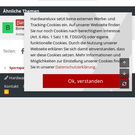
o
n
Ähnliche Themen
e
n
Hardwareluxx setzt keine externen Werbe- und
:
Star Wars Outlaws
[Sammelthread]
Tracking-Cookies ein. Auf unserer Webseite finden
B
Bimer
Actionspiele
Sie nur noch Cookies nach berechtigtem Interesse
Antworten
2
15.05.2026
Bimer
(Art. 6 Abs. 1 Satz 1 lit. f DSGVO) oder eigene
funktionelle Cookies. Durch die Nutzung unserer
Webseite erklären Sie sich damit einverstanden, dass
Facebook
X (Twitter)
Reddit
WhatsApp
E-Mail
Link
Teilen:
wir diese Cookies setzen. Mehr Informationen und
Möglichkeiten zur Einstellung unserer Cookies finden
Obe
Sie in unserer
Datenschutzerklärung
.
Sportspiele & Simulationen
Unte
Hardwareluxx 4.0
Deutsch
Ok, verstanden
refre
Kontakt
Nutzungsbedingungen
Datenschutz
Hilfe
Startseite
R
S
S