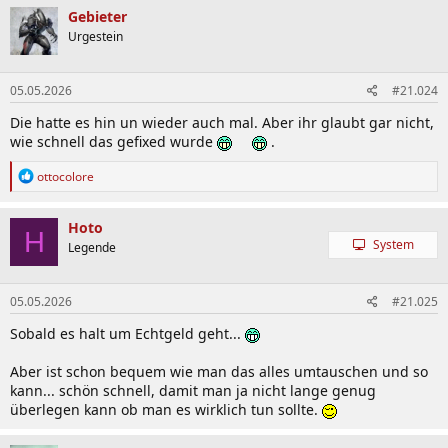
Gebieter
Urgestein
05.05.2026
#21.024
Die hatte es hin un wieder auch mal. Aber ihr glaubt gar nicht,
wie schnell das gefixed wurde
.
R
ottocolore
e
a
k
Hoto
H
t
System
Legende
i
o
n
05.05.2026
#21.025
e
n
Sobald es halt um Echtgeld geht...
:
Aber ist schon bequem wie man das alles umtauschen und so
kann... schön schnell, damit man ja nicht lange genug
überlegen kann ob man es wirklich tun sollte.