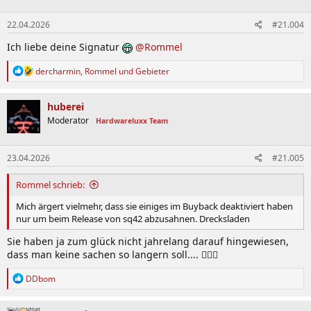
o
n
22.04.2026
#21.004
e
n
Ich liebe deine Signatur
@Rommel
:
R
dercharmin
,
Rommel
und
Gebieter
e
a
k
huberei
t
Moderator
Hardwareluxx Team
i
o
n
23.04.2026
#21.005
e
n
:
Rommel schrieb:
Mich ärgert vielmehr, dass sie einiges im Buyback deaktiviert haben
nur um beim Release von sq42 abzusahnen. Drecksladen
Sie haben ja zum glück nicht jahrelang darauf hingewiesen,
dass man keine sachen so langern soll.... 🤦🏻‍♂
R
DDbom
e
a
k