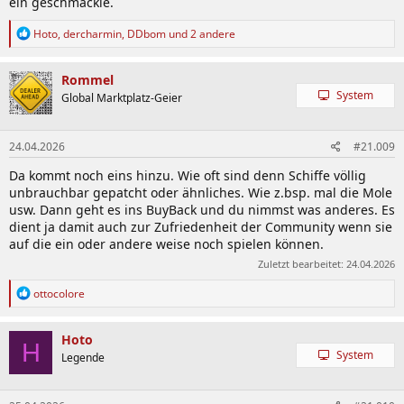
ein geschmäckle.
R
Hoto
,
dercharmin
,
DDbom
und 2 andere
e
a
k
Rommel
t
System
Global Marktplatz-Geier
i
o
n
24.04.2026
#21.009
e
n
Da kommt noch eins hinzu. Wie oft sind denn Schiffe völlig
:
unbrauchbar gepatcht oder ähnliches. Wie z.bsp. mal die Mole
usw. Dann geht es ins BuyBack und du nimmst was anderes. Es
dient ja damit auch zur Zufriedenheit der Community wenn sie
auf die ein oder andere weise noch spielen können.
Zuletzt bearbeitet:
24.04.2026
R
ottocolore
e
a
k
Hoto
H
t
System
Legende
i
o
n