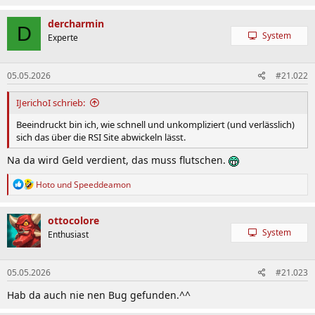
dercharmin
D
System
Experte
05.05.2026
#21.022
IJerichoI schrieb:
Beeindruckt bin ich, wie schnell und unkompliziert (und verlässlich)
sich das über die RSI Site abwickeln lässt.
Na da wird Geld verdient, das muss flutschen.
R
Hoto
und
Speeddeamon
e
a
k
ottocolore
t
System
Enthusiast
i
o
n
05.05.2026
#21.023
e
n
Hab da auch nie nen Bug gefunden.^^
: