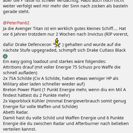
aber die F Taste ist schwer verdächtig. Habs auch noch nicht
weiter verfolgt weil mir mehr der Sinn nach zocken als basteln
gerade steht.
@PeterPan62
Ja die Avenger Titan ist ein wirklich gutes kleines Schiff.... Hat
vor 6 Jahren trotzdem nur 2 Wochen nach Invictus (RIP vorerst,
dafür Drake Defencecon
) gehalten und wurde auf die
nächste Stufe upgegraded, schimpft sich Drake Cutlass Black
Ein easy going loadout und starkes wäre folgendes:
Attritions drauf (mit voller Energie 75 Schuss pro Waffe die
schnell aufladen)
2x 7SA Schilde (Civ A Schilde, haben etwas weniger HP als
Military aber laden schneller wieder auf)
Breton Power Plant (1 Punkt Energie mehr, wenn diu ein Mil A
findest hättest du 2 Punkte mehr)
2x Vaporblock Kühler (minmal Energieverbrauch somit genug
Energie für volle Waffen und Schilde)
Abetti Radar.
Damit hast du volle Schild und Waffen Energie und 6 Punkte
Energie die du zwischen Radar und Afterburner nach belieben
verteilen kannst.