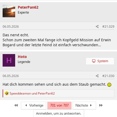
a
k
PeterPan62
t
Experte
i
o
n
06.05.2026
#21.029
e
n
Das nervt echt.
:
Schon zum zweiten Mal fange ich Kopfgeld Mission auf Erwin
Bogard und der letzte Feind ist einfach verschwunden…
Hoto
H
System
Legende
06.05.2026
#21.030
Hat dich kommen sehen und sich aus dem Staub gemacht.
R
Speeddeamon
und
PeterPan62
e
a
k
Erste
Letzte
Vorherige
701 von 707
Nächste
t
Anmelden, um zu antworten.
i