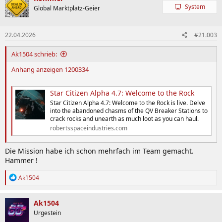
System
Global Marktplatz-Geier
22.04.2026
#21.003
Ak1504 schrieb:
Anhang anzeigen 1200334
Star Citizen Alpha 4.7: Welcome to the Rock
Star Citizen Alpha 4.7: Welcome to the Rock is live. Delve
into the abandoned chasms of the QV Breaker Stations to
crack rocks and unearth as much loot as you can haul.
robertsspaceindustries.com
Die Mission habe ich schon mehrfach im Team gemacht.
Hammer !
R
Ak1504
e
a
k
Ak1504
t
Urgestein
i