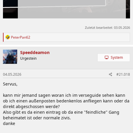
Zuletzt bearbeitet:
03.05.2026
R
PeterPan62
e
a
k
Speeddeamon
t
System
Urgestein
i
o
n
04.05.2026
#21.018
e
n
Servus,
:
kann mir jemand sagen woran ich im verseguide sehen kann
ob ich einen außenposten bedenkenlos anfliegen kann oder da
direkt abgeschossen werde?
Also gibt es da einen eintrag ob da eine "feindliche" Gang
beheimatet ist oder normale zivis.
danke