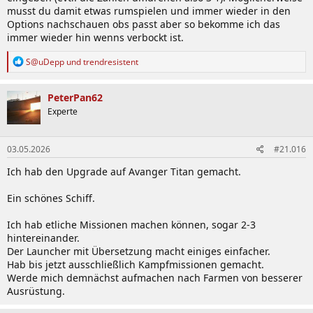
musst du damit etwas rumspielen und immer wieder in den
Options nachschauen obs passt aber so bekomme ich das
immer wieder hin wenns verbockt ist.
R
S@uDepp
und
trendresistent
e
a
k
PeterPan62
t
Experte
i
o
n
03.05.2026
#21.016
e
n
Ich hab den Upgrade auf Avanger Titan gemacht.
:
Ein schönes Schiff.
Ich hab etliche Missionen machen können, sogar 2-3
hintereinander.
Der Launcher mit Übersetzung macht einiges einfacher.
Hab bis jetzt ausschließlich Kampfmissionen gemacht.
Werde mich demnächst aufmachen nach Farmen von besserer
Ausrüstung.