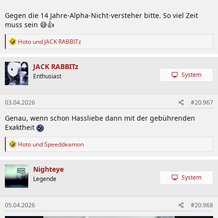
Gegen die 14 Jahre-Alpha-Nicht-versteher bitte. So viel Zeit
muss sein 😅👍
R
Hoto
und
JACK RABBITz
e
a
k
JACK RABBITz
t
System
Enthusiast
i
o
n
03.04.2026
#20.967
e
n
Genau, wenn schon Hassliebe dann mit der gebührenden
:
Exaktheit
R
Hoto
und
Speeddeamon
e
a
k
Nighteye
t
System
Legende
i
o
n
05.04.2026
#20.968
e
n