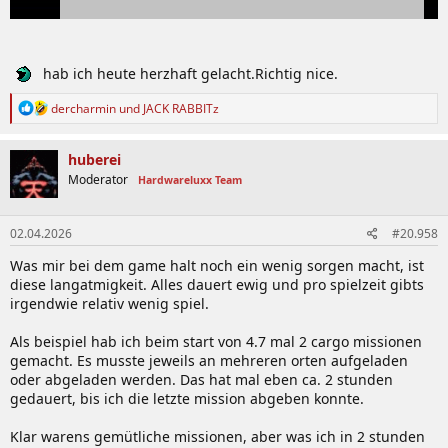
hab ich heute herzhaft gelacht.Richtig nice.
R
dercharmin
und
JACK RABBITz
e
a
k
huberei
t
Moderator
Hardwareluxx Team
i
o
n
02.04.2026
#20.958
e
n
Was mir bei dem game halt noch ein wenig sorgen macht, ist
:
diese langatmigkeit. Alles dauert ewig und pro spielzeit gibts
irgendwie relativ wenig spiel.
Als beispiel hab ich beim start von 4.7 mal 2 cargo missionen
gemacht. Es musste jeweils an mehreren orten aufgeladen
oder abgeladen werden. Das hat mal eben ca. 2 stunden
gedauert, bis ich die letzte mission abgeben konnte.
Klar warens gemütliche missionen, aber was ich in 2 stunden