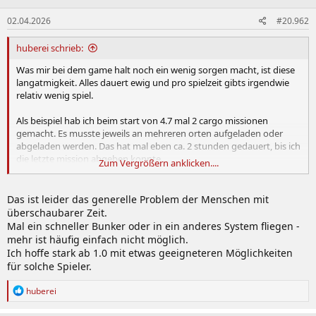
02.04.2026
#20.962
huberei schrieb:
Was mir bei dem game halt noch ein wenig sorgen macht, ist diese
langatmigkeit. Alles dauert ewig und pro spielzeit gibts irgendwie
relativ wenig spiel.
Als beispiel hab ich beim start von 4.7 mal 2 cargo missionen
gemacht. Es musste jeweils an mehreren orten aufgeladen oder
abgeladen werden. Das hat mal eben ca. 2 stunden gedauert, bis ich
die letzte mission abgeben konnte.
Zum Vergrößern anklicken....
Klar warens gemütliche missionen, aber was ich in 2 stunden erlebt
habe, weckte bei mir eher langeweile als den wunsch weiter zu
Das ist leider das generelle Problem der Menschen mit
spielen.
überschaubarer Zeit.
Wie seht ihr das?
Mal ein schneller Bunker oder in ein anderes System fliegen -
mehr ist häufig einfach nicht möglich.
Ich hoffe stark ab 1.0 mit etwas geeigneteren Möglichkeiten
für solche Spieler.
R
huberei
e
a