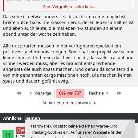
Zum Vergrößern anklicken....
Ich hoffe hier kann man sich auch gut aufbauen für stealth Gank
und dergleichen 😁
Das sehe ich etwas anders... sc braucht imo eine möglichst
breite nutzerbase. Die krassen nerds, deren lebensinhalt es ist
und eben auch leute, die mal eben 1-2 stunden an einem
abend unter der woche zeit haben.
Alle nutzerarten müssen in der verfügbaren spielzeit ein
positives spielerlebnis kriegen. Sonst hat ein projekt wie sc imo
keine chance. Und nein, das heisst nicht, dass alles casual und
schnell werden muss, aber es braucht entsprechende
angebote die auch spass machen. Und genau da scheitern die
von mir genannten cargo missionen noch. Die machen keinen
spass und dauern gefühlt ewig.
Erste
Letzte
Vorherige
699 von 707
Nächste
Anmelden, um zu antworten.
Ähnliche Themen
Hardwareluxx setzt keine externen Werbe- und
Star Wars Outlaws
[Sammelthread]
Tracking-Cookies ein. Auf unserer Webseite finden
B
Bimer
Actionspiele