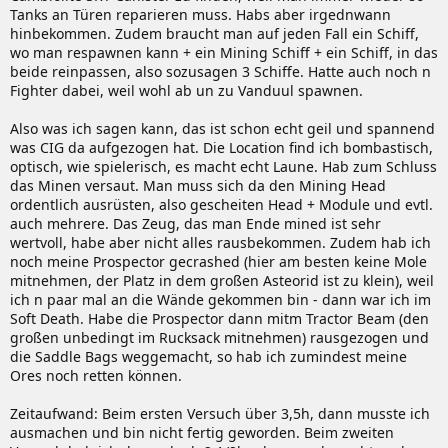
Tanks an Türen reparieren muss. Habs aber irgednwann
hinbekommen. Zudem braucht man auf jeden Fall ein Schiff,
wo man respawnen kann + ein Mining Schiff + ein Schiff, in das
beide reinpassen, also sozusagen 3 Schiffe. Hatte auch noch n
Fighter dabei, weil wohl ab un zu Vanduul spawnen.
Also was ich sagen kann, das ist schon echt geil und spannend
was CIG da aufgezogen hat. Die Location find ich bombastisch,
optisch, wie spielerisch, es macht echt Laune. Hab zum Schluss
das Minen versaut. Man muss sich da den Mining Head
ordentlich ausrüsten, also gescheiten Head + Module und evtl.
auch mehrere. Das Zeug, das man Ende mined ist sehr
wertvoll, habe aber nicht alles rausbekommen. Zudem hab ich
noch meine Prospector gecrashed (hier am besten keine Mole
mitnehmen, der Platz in dem großen Asteorid ist zu klein), weil
ich n paar mal an die Wände gekommen bin - dann war ich im
Soft Death. Habe die Prospector dann mitm Tractor Beam (den
großen unbedingt im Rucksack mitnehmen) rausgezogen und
die Saddle Bags weggemacht, so hab ich zumindest meine
Ores noch retten können.
Zeitaufwand: Beim ersten Versuch über 3,5h, dann musste ich
ausmachen und bin nicht fertig geworden. Beim zweiten