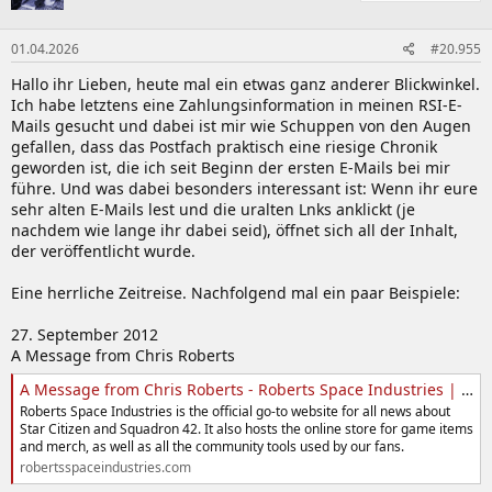
o
n
01.04.2026
#20.955
e
n
Hallo ihr Lieben, heute mal ein etwas ganz anderer Blickwinkel.
:
Ich habe letztens eine Zahlungsinformation in meinen RSI-E-
Mails gesucht und dabei ist mir wie Schuppen von den Augen
gefallen, dass das Postfach praktisch eine riesige Chronik
geworden ist, die ich seit Beginn der ersten E-Mails bei mir
führe. Und was dabei besonders interessant ist: Wenn ihr eure
sehr alten E-Mails lest und die uralten Lnks anklickt (je
nachdem wie lange ihr dabei seid), öffnet sich all der Inhalt,
der veröffentlicht wurde.
Eine herrliche Zeitreise. Nachfolgend mal ein paar Beispiele:
27. September 2012
A Message from Chris Roberts
A Message from Chris Roberts - Roberts Space Industries | Follow the development of Star Citizen and Squadron 42
Roberts Space Industries is the official go-to website for all news about
Star Citizen and Squadron 42. It also hosts the online store for game items
and merch, as well as all the community tools used by our fans.
robertsspaceindustries.com