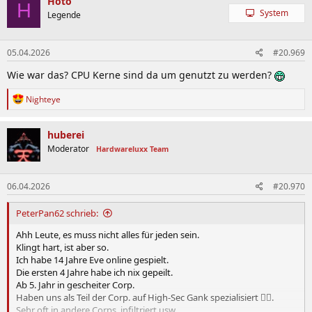
Hoto
H
System
Legende
05.04.2026
#20.969
Wie war das? CPU Kerne sind da um genutzt zu werden?
R
Nighteye
e
a
k
huberei
t
Moderator
Hardwareluxx Team
i
o
n
06.04.2026
#20.970
e
n
:
PeterPan62 schrieb:
Ahh Leute, es muss nicht alles für jeden sein.
Klingt hart, ist aber so.
Ich habe 14 Jahre Eve online gespielt.
Die ersten 4 Jahre habe ich nix gepeilt.
Ab 5. Jahr in gescheiter Corp.
Haben uns als Teil der Corp. auf High-Sec Gank spezialisiert 🤦‍♀️.
Sehr oft in andere Corps. infiltriert usw.