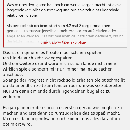
Was mir bei dem game halt noch ein wenig sorgen macht, ist diese
langatmigkeit. Alles dauert ewig und pro spielzeit gibts irgendwie
relativ wenig spiel.
Als beispiel hab ich beim start von 4.7 mal 2 cargo missionen
gemacht. Es musste jeweils an mehreren orten aufgeladen oder
abgeladen werden. Das hat mal eben ca. 2 stunden gedauert, bis ich
die letzte mission abgeben konnte.
Zum Vergrößern anklicken....
Klar warens gemütliche missionen, aber was ich in 2 stunden erlebt
Das ist ein generelles Problem bei solchen spielen.
habe, weckte bei mir eher langeweile als den wunsch weiter zu
Ich bin da auch sehr zwiegespalten.
spielen.
Und ein weitere grund warum ich schon lange nicht mehr
Wie seht ihr das?
wirklich spiele sondern mir nur immer mal neue sachen
anschaue.
Solange der Progress nicht rock solid erhalten bleibt schmeißt
du da unendlich zeit zum fenster raus um was vorzubereiten.
Nur um dann am ende durch irgendeinen bug alles zu
verlieren.
Es gab ja immer den spruch es erst so genau wie möglich zu
machen und erst dann so rumzudrehen das es spaß macht.
Ka ob es dann irgendwann noch kommt das alles daraufhin
optimiert wird.