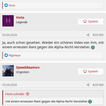
R
Hoto
e
a
k
Hoto
H
t
System
Legende
i
o
n
03.04.2026
#20.965
e
n
Ja, auch schon gesehen. Wieder ein schönes Video von ihm, mit
:
einem erneuten Rant gegen die Alpha-Nicht-Versteher.
R
Nighteye
e
a
k
Speeddeamon
t
System
Urgestein
i
o
n
03.04.2026
#20.966
e
n
:
Hoto schrieb:
mit einem erneuten Rant gegen die Alpha-Nicht-Versteher.