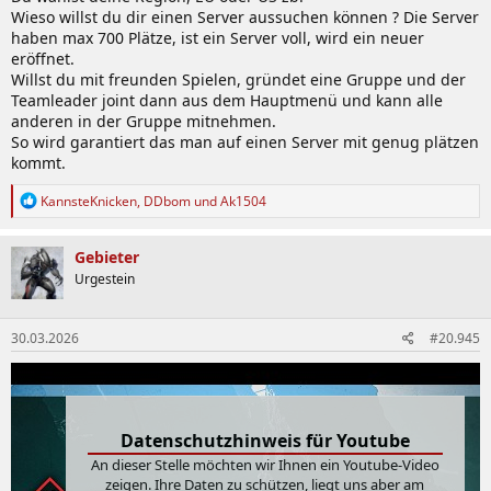
Wieso willst du dir einen Server aussuchen können ? Die Server
haben max 700 Plätze, ist ein Server voll, wird ein neuer
eröffnet.
Willst du mit freunden Spielen, gründet eine Gruppe und der
Teamleader joint dann aus dem Hauptmenü und kann alle
anderen in der Gruppe mitnehmen.
So wird garantiert das man auf einen Server mit genug plätzen
kommt.
R
KannsteKnicken
,
DDbom
und
Ak1504
e
a
k
Gebieter
t
Urgestein
i
o
n
30.03.2026
#20.945
e
n
:
Datenschutzhinweis für Youtube
An dieser Stelle möchten wir Ihnen ein Youtube-Video
zeigen. Ihre Daten zu schützen, liegt uns aber am