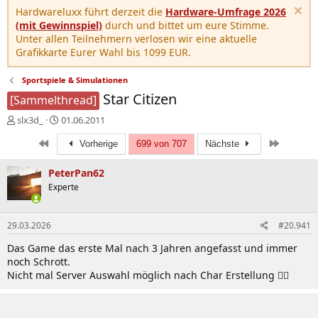
Hardwareluxx führt derzeit die
Hardware-Umfrage 2026
(mit Gewinnspiel)
durch und bittet um eure Stimme.
Unter allen Teilnehmern verlosen wir eine aktuelle
Grafikkarte Eurer Wahl bis 1099 EUR.
Sportspiele & Simulationen
Star Citizen
[Sammelthread]
E
E
slx3d_
01.06.2011
r
r
Erste
Letzte
s
s
Vorherige
699 von 707
Nächste
t
t
e
e
PeterPan62
l
l
Experte
l
l
e
t
r
a
29.03.2026
#20.941
m
Das Game das erste Mal nach 3 Jahren angefasst und immer
noch Schrott.
Nicht mal Server Auswahl möglich nach Char Erstellung 🤦‍♀️