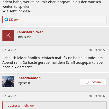
erlebt habe, weckte bei mir eher langeweile als den wunsch
weiter zu spielen.
Wie seht ihr das?
R
DDbom
e
a
k
KannsteKnicken
K
t
Enthusiast
i
o
n
02.04.2026
#20.959
e
n
Sehe ich leider ähnlich, einfach mal "fix ne halbe Stunde" am
:
Abend rein. Da haste gerade mal dein Schiff ausgeparkt, aber
noch nix gemacht.
Speeddeamon
System
Urgestein
02.04.2026
#20.960
huberei schrieb: