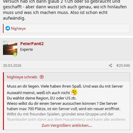
Versuch hab ich dann glaub 2 1/2h oder so gebraucht und
geschafft - aber dann wusst ich auch genau, wo ich hinlaufen
muss und was ich machen muss. Also ist schon echt
aufwändig.
R
Nighteye
e
a
k
PeterPan62
t
Experte
i
o
n
30.03.2026
#20.946
e
n
:
Nighteye schrieb:
Muss an dir liegen. Viele haben ihren Spaß. Und was du mit Server
Auswahl meinst, weiß ich auch nicht
Du wählst deine Region, EU oder US zb.
Wieso willst du dir einen Server aussuchen können ? Die Server
haben max 700 Plätze, ist ein Server voll, wird ein neuer eröffnet.
Willst du mit freunden Spielen, gründet eine Gruppe und der
Teamleader joint dann aus dem Hauptmenü und kann alle anderen
in der Gruppe mitnehmen.
Zum Vergrößern anklicken....
So wird garantiert das man auf einen Server mit genug plätzen