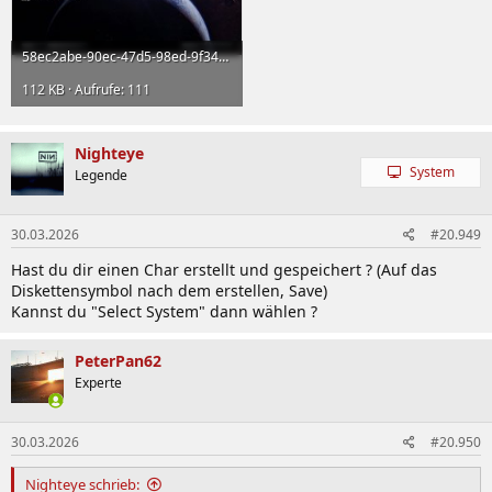
58ec2abe-90ec-47d5-98ed-9f3498485b41.jpeg
112 KB · Aufrufe: 111
Nighteye
System
Legende
30.03.2026
#20.949
Hast du dir einen Char erstellt und gespeichert ? (Auf das
Diskettensymbol nach dem erstellen, Save)
Kannst du "Select System" dann wählen ?
PeterPan62
Experte
30.03.2026
#20.950
Nighteye schrieb: