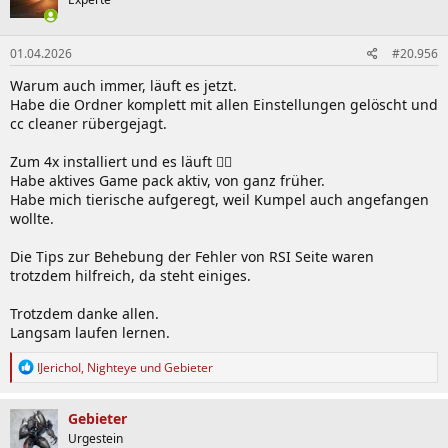
i
o
n
01.04.2026
#20.956
e
n
Warum auch immer, läuft es jetzt.
:
Habe die Ordner komplett mit allen Einstellungen gelöscht und
cc cleaner rübergejagt.
Zum 4x installiert und es läuft 🤷‍♀️
Habe aktives Game pack aktiv, von ganz früher.
Habe mich tierische aufgeregt, weil Kumpel auch angefangen
wollte.
Die Tips zur Behebung der Fehler von RSI Seite waren
trotzdem hilfreich, da steht einiges.
Trotzdem danke allen.
Langsam laufen lernen.
R
IJerichoI
,
Nighteye
und
Gebieter
e
a
k
Gebieter
t
Urgestein
i