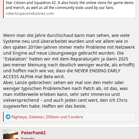
Star Citizen and Squadron 42. It also hosts the online store for game items
and merch, as well as all the community tools used by our fans.
robertsspaceindustries.com
Wenn man die Jahre durchschaut kann man sehen, wie viele
Systeme neu und überarbeitet wurden und vor allem wie in
den späten 2010er-Jahren immer mehr Probleme mit Netzwerk
und Engine auf neue Lösungswege gebracht wurden. Die
"Eskalation" hatten wir mit dem Reparaturjahr ja dann 2025
(wo meiner Meinung nach deutlich weniger wurde, als erhofft)
und hoffen nach wie vor, dass die NEVER ENDING EARLY
ACCESS ALPHA mal Beta wird.
Aber, Lanze gebrochen: sehen wir mal von den mehr oder
weniger typischen Problemchen nach Patch ab, ist das, was
man mittlerweile erleben kann, sehr sehr immersiv und
vielversprechend – und auch jeden cent wert, den ich Chris
zugeworfen habe. Hoffen wir das beste.
R
Nighteye
,
Gebieter
,
DDbom
und 3 andere
e
a
k
PeterPan62
t
Experte