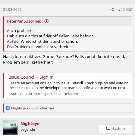
31.03.2026
#20.952
PeterPan62 schrieb:
Auch probiert.
Hab auch die tips auf der offiziellen Seite befolgt.
Auf der Whitelist ist der launcher schon.
Das Problem ist wohl sehr verbreitet
Hast du ein aktives Game Package? Falls nicht, könnte das das
Problem sein, siehe hier:
Issue Council - Sign in
Create an account or sign in to Issue Council. Track bugs on and vote on
the issues to help the development team identify what to work on next.
issue-council.robertsspaceindustries.com
R
Nighteye
und
dercharmin
e
a
k
Nighteye
t
System
Legende
i