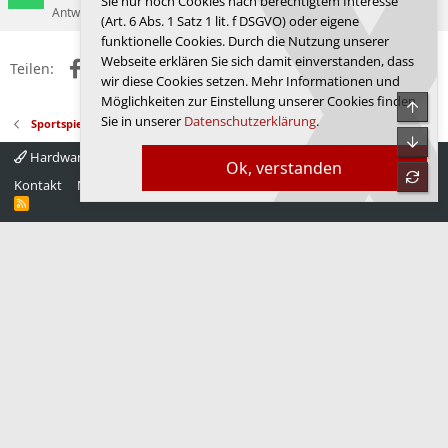
Sie nur noch Cookies nach berechtigtem Interesse
Antworten
2
15.05.2026
Bimer
(Art. 6 Abs. 1 Satz 1 lit. f DSGVO) oder eigene
funktionelle Cookies. Durch die Nutzung unserer
Webseite erklären Sie sich damit einverstanden, dass
Facebook
X (Twitter)
Reddit
WhatsApp
E-Mail
Link
Teilen:
wir diese Cookies setzen. Mehr Informationen und
Möglichkeiten zur Einstellung unserer Cookies finden
Obe
Sie in unserer
Datenschutzerklärung
.
Sportspiele & Simulationen
Unte
Hardwareluxx 4.0
Deutsch
Ok, verstanden
refre
Kontakt
Nutzungsbedingungen
Datenschutz
Hilfe
Startseite
R
S
S