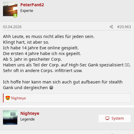
k
PeterPan62
t
Experte
i
o
n
02.04.2026
#20.963
e
n
Ahh Leute, es muss nicht alles für jeden sein.
:
Klingt hart, ist aber so.
Ich habe 14 Jahre Eve online gespielt.
Die ersten 4 Jahre habe ich nix gepeilt.
Ab 5. Jahr in gescheiter Corp.
Haben uns als Teil der Corp. auf High-Sec Gank spezialisiert 🤦‍♀️.
Sehr oft in andere Corps. infiltriert usw.
Ich hoffe hier kann man sich auch gut aufbauen für stealth
Gank und dergleichen 😁
R
Nighteye
e
a
k
Nighteye
t
System
Legende
i
o
n