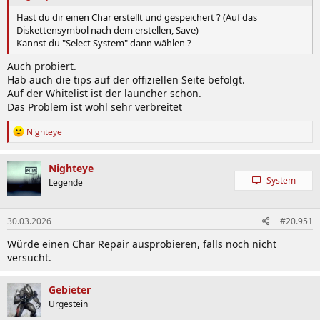
Hast du dir einen Char erstellt und gespeichert ? (Auf das
Diskettensymbol nach dem erstellen, Save)
Kannst du "Select System" dann wählen ?
Auch probiert.
Hab auch die tips auf der offiziellen Seite befolgt.
Auf der Whitelist ist der launcher schon.
Das Problem ist wohl sehr verbreitet
R
Nighteye
e
a
k
Nighteye
t
System
Legende
i
o
n
30.03.2026
#20.951
e
n
Würde einen Char Repair ausprobieren, falls noch nicht
:
versucht.
Gebieter
Urgestein