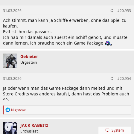
o
n
31.03.2026
#20.953
e
n
Ach stimmt, man kann ja Schiffe erwerben, ohne das Spiel zu
:
kaufen.
Evtl ist ihm das passiert.
Ich hab mir damals auch zuerst ein Schiff geholt, und musste
dann lernen, ich brauche noch ein Game Package
Gebieter
Urgestein
31.03.2026
#20.954
Ja oder wenn man das Game Package dann melted und mit
Store Credits was anderes kaufst, dann hast das Problem auch
^^.
R
Nighteye
e
a
k
JACK RABBITz
t
System
Enthusiast
i