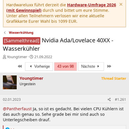
Hardwareluxx führt derzeit die
Hardware-Umfrage 2026
(mit Gewinnspiel)
durch und bittet um eure Stimme.
Unter allen Teilnehmern verlosen wir eine aktuelle
Grafikkarte Eurer Wahl bis 1099 EUR.
Wasserkühlung
Nvidia Ada/Lovelace 40XX -
[Sammelthread]
Wasserkühler
E
E
Youngtimer
21.09.2022
r
r
Erste
Letzte
s
Vorherige
s
43 von 98
Nächste
t
t
e
e
Youngtimer
Thread Starter
l
l
Urgestein
l
l
e
t
r
a
02.01.2023
#1.261
m
@Pantherfaust
Ja, so ist es gedacht. Bei vielen CPU Kühlern ist
das auch genau so. Sehe grade bei mir sind auch so
Unterlegscheiben drauf.