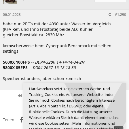
i
o
n
06.01.2023
#1.290
e
n
habe nun 2PC's mit der 4090 unter Wasser im Vergleich.
:
(KFA Ref. und Inno Frostbite) beide ALC Kühler
gleicher Boosttakt ca. 2830 Mhz
komischerweise beim Cyberpunk Benchmark mit selben
settings:
5600X 100FPS
--
DDR4-3200 14-14-14-34-2N
5800X 85FPS
--
DDR4-2667 16-18-18-35
Speicher ist anders, aber schon komisch
Zuletzt bearbeitet:
06.01.2023
Hardwareluxx setzt keine externen Werbe- und
Tracking-Cookies ein. Auf unserer Webseite finden
Erste
Letzte
Vorherige
43 von 98
Nächste
Sie nur noch Cookies nach berechtigtem Interesse
Anmelden, um zu antworten.
(Art. 6 Abs. 1 Satz 1 lit. f DSGVO) oder eigene
funktionelle Cookies. Durch die Nutzung unserer
Webseite erklären Sie sich damit einverstanden, dass
Facebook
X (Twitter)
Reddit
WhatsApp
E-Mail
Link
Teilen:
wir diese Cookies setzen. Mehr Informationen und