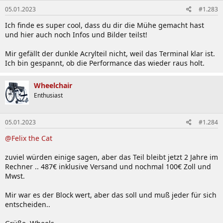
n
05.01.2023
#1.283
e
n
Ich finde es super cool, dass du dir die Mühe gemacht hast
:
und hier auch noch Infos und Bilder teilst!
Mir gefällt der dunkle Acrylteil nicht, weil das Terminal klar ist.
Ich bin gespannt, ob die Performance das wieder raus holt.
Wheelchair
Enthusiast
05.01.2023
#1.284
@Felix the Cat
zuviel würden einige sagen, aber das Teil bleibt jetzt 2 Jahre im
Rechner .. 487€ inklusive Versand und nochmal 100€ Zoll und
Mwst.
Mir war es der Block wert, aber das soll und muß jeder für sich
entscheiden..