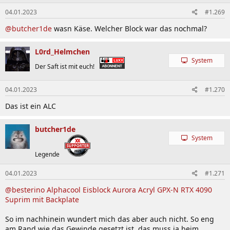
04.01.2023
#1.269
@butcher1de
wasn Käse. Welcher Block war das nochmal?
L0rd_Helmchen
System
Der Saft ist mit euch!
04.01.2023
#1.270
Das ist ein ALC
butcher1de
System
Legende
04.01.2023
#1.271
@besterino
Alphacool Eisblock Aurora Acryl GPX-N RTX 4090
Suprim mit Backplate
So im nachhinein wundert mich das aber auch nicht. So eng
am Rand wie das Gewinde gesetzt ist, das muss ja beim