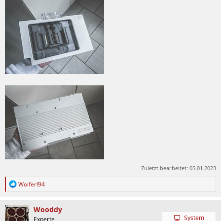
Zuletzt bearbeitet:
05.01.2023
R
Woiferl94
e
a
k
Wooddy
t
System
Experte