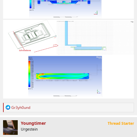
R
Gr3yh0und
e
a
k
Youngtimer
Thread Starter
t
Urgestein
i
o