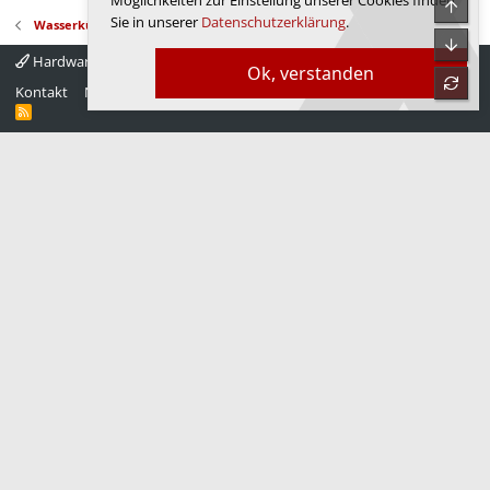
Möglichkeiten zur Einstellung unserer Cookies finden
Sie in unserer
Datenschutzerklärung
.
Wasserkühlung
Hardwareluxx 4.0
Deutsch
Ok, verstanden
Kontakt
Nutzungsbedingungen
Datenschutz
Hilfe
Startseite
R
S
S