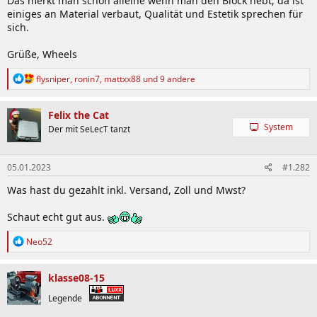
Das merkt man schon alleine wenn man den Block hebt, da ist
einiges an Material verbaut, Qualität und Estetik sprechen für
sich.
Grüße, Wheels
R
flysniper
,
ronin7
,
mattxx88
und 9 andere
e
a
k
Felix the Cat
t
System
Der mit SeLecT tanzt
i
o
n
05.01.2023
#1.282
e
n
Was hast du gezahlt inkl. Versand, Zoll und Mwst?
:
Schaut echt gut aus.
R
Neo52
e
a
k
klasse08-15
t
i
Legende
o