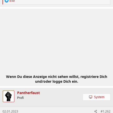
R
Icke
e
a
k
t
i
o
n
e
n
:
Wenn Du diese Anzeige nicht sehen willst, registriere Dich
und/oder logge Dich ein.
Pantherfaust
System
Profi
02.01.2023
#1.262