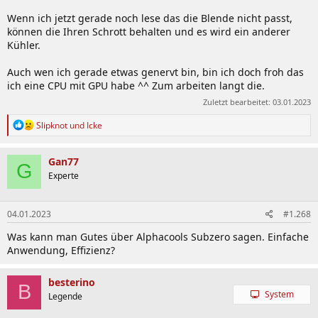
Wenn ich jetzt gerade noch lese das die Blende nicht passt,
können die Ihren Schrott behalten und es wird ein anderer
Kühler.
Auch wen ich gerade etwas genervt bin, bin ich doch froh das
ich eine CPU mit GPU habe ^^ Zum arbeiten langt die.
Zuletzt bearbeitet:
03.01.2023
R
Slipknot
und
Icke
e
a
k
Gan77
G
t
Experte
i
o
n
04.01.2023
#1.268
e
n
Was kann man Gutes über Alphacools Subzero sagen. Einfache
:
Anwendung, Effizienz?
besterino
B
System
Legende