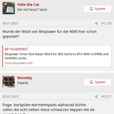
Felix the Cat
System
Der mit SeLecT tanzt
05.01.2023
#1.276
Wurde der Block von Bitspower für die 4090 hier schon
gepostet?
BP-VG4090MT
Bitspower Orion VGA Water Block for MSI GeForce RTX 4090 SUPRIM and
GAMING series
shop.bitspower.com
Wooddy
System
Experte
05.01.2023
#1.277
frage. backplate wärmeleitpads alphacool kühler.
sollen die echt neben diese schwarzen kappen die da