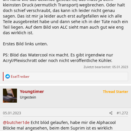
kleinsten Druck (vermutlich Transport) wegbrechen. Oder halt
doch schief verschraubt, das kann ich leider nicht genau
sagen. Das ist mir ja leider auch erst aufgefallen wie ich alle
Teile ausgebreitet habe und dann sehe ich in der Tüte noch ein
Teil liegen. Auf dem Bild von ALC sieht man auch gut wie eng
das wirklich ist.
Erstes Bild links unten.
PS: Blöd das Watercool nix macht. Es gibt irgendwie nur
Acryl/Plexischrott oder noch nicht veröffentliche Kühler.
Zuletzt bearbeitet:
05.01.2023
R
EselTreiber
e
a
k
Youngtimer
Thread Starter
t
Urgestein
i
o
n
05.01.2023
#1.272
e
n
@butcher1de
Echt blöd gelaufen, habe mir die Alphacool
:
Blöcke mal angesehen, beim dem Suprim ist es wirklich