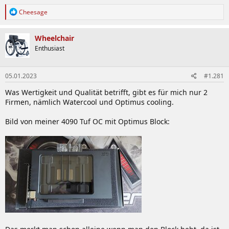
R
Cheesage
e
a
k
Wheelchair
t
Enthusiast
i
o
n
05.01.2023
#1.281
e
n
Was Wertigkeit und Qualität betrifft, gibt es für mich nur 2
:
Firmen, nämlich Watercool und Optimus cooling.
Bild von meiner 4090 Tuf OC mit Optimus Block: