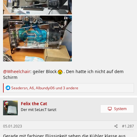
@Wheelchair
: geiler Block
. Den hatte ich nicht auf dem
Schirm
R
Seadersn
,
A6
,
Albundyi06
und 3 andere
e
a
k
Felix the Cat
t
System
Der mit SeLecT tanzt
i
o
n
05.01.2023
#1.287
e
n
Gerade mit farbiger Flüssigkeit sehen die Kühler klasse aus.
: