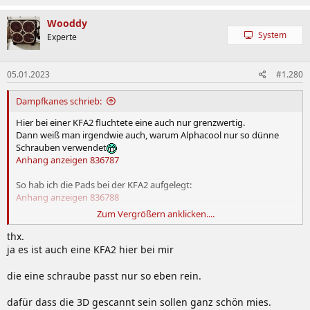
Wooddy
System
Experte
05.01.2023
#1.280
Dampfkanes schrieb:
Hier bei einer KFA2 fluchtete eine auch nur grenzwertig.
Dann weiß man irgendwie auch, warum Alphacool nur so dünne
Schrauben verwendet
Anhang anzeigen 836787
So hab ich die Pads bei der KFA2 aufgelegt:
Anhang anzeigen 836788
Zum Vergrößern anklicken....
Edit:
Die Pads sollen vermutlich die Kühlung der Speicherbausteine
thx.
verbessern und liegen deshalb in diesen Bereichen.
ja es ist auch eine KFA2 hier bei mir
die eine schraube passt nur so eben rein.
dafür dass die 3D gescannt sein sollen ganz schön mies.