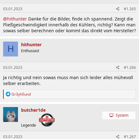
n
03.01.2023
#1.265
e
n
@hithunter
Danke für die Bilder, finde ich spannend. Zeigt die
:
Fließgeschwindigkeit innerhalb des Kühlers, richtig? Kann man
sowas selber berechnen oder kommt das direkt vom Hersteller?
hithunter
H
Enthusiast
03.01.2023
#1.266
Ja richtig und nein sowas muss man sich leider alles mühevoll
selber erarbeiten.
R
Gr3yh0und
e
a
k
butcher1de
t
System
i
o
Legende
n
e
03.01.2023
#1.267
n