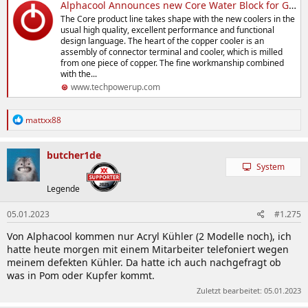
Alphacool Announces new Core Water Block for GeForce RTX 4090 Reference and Founders Designs
The Core product line takes shape with the new coolers in the
usual high quality, excellent performance and functional
design language. The heart of the copper cooler is an
assembly of connector terminal and cooler, which is milled
from one piece of copper. The fine workmanship combined
with the...
www.techpowerup.com
R
mattxx88
e
a
k
butcher1de
t
System
i
o
Legende
n
e
05.01.2023
#1.275
n
:
Von Alphacool kommen nur Acryl Kühler (2 Modelle noch), ich
hatte heute morgen mit einem Mitarbeiter telefoniert wegen
meinem defekten Kühler. Da hatte ich auch nachgefragt ob
was in Pom oder Kupfer kommt.
Zuletzt bearbeitet:
05.01.2023