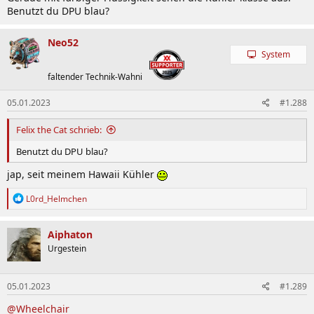
Benutzt du DPU blau?
Neo52
System
faltender Technik-Wahni
05.01.2023
#1.288
Felix the Cat schrieb:
Benutzt du DPU blau?
jap, seit meinem Hawaii Kühler
R
L0rd_Helmchen
e
a
k
Aiphaton
t
Urgestein
i
o
n
05.01.2023
#1.289
e
n
@Wheelchair
: