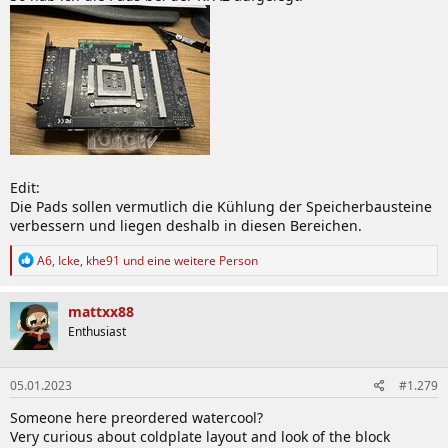
Edit:
Die Pads sollen vermutlich die Kühlung der Speicherbausteine
verbessern und liegen deshalb in diesen Bereichen.
R
A6
,
Icke
,
khe91
und eine weitere Person
e
a
k
mattxx88
t
Enthusiast
i
o
n
05.01.2023
#1.279
e
n
Someone here preordered watercool?
:
Very curious about coldplate layout and look of the block