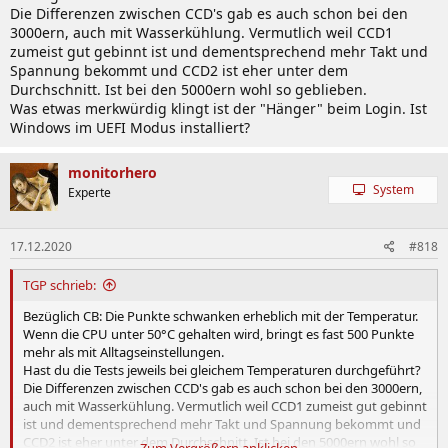
Die Differenzen zwischen CCD's gab es auch schon bei den
3000ern, auch mit Wasserkühlung. Vermutlich weil CCD1
zumeist gut gebinnt ist und dementsprechend mehr Takt und
Spannung bekommt und CCD2 ist eher unter dem
Durchschnitt. Ist bei den 5000ern wohl so geblieben.
Was etwas merkwürdig klingt ist der "Hänger" beim Login. Ist
Windows im UEFI Modus installiert?
monitorhero
System
Experte
17.12.2020
#818
TGP schrieb:
Bezüglich CB: Die Punkte schwanken erheblich mit der Temperatur.
Wenn die CPU unter 50°C gehalten wird, bringt es fast 500 Punkte
mehr als mit Alltagseinstellungen.
Hast du die Tests jeweils bei gleichem Temperaturen durchgeführt?
Die Differenzen zwischen CCD's gab es auch schon bei den 3000ern,
auch mit Wasserkühlung. Vermutlich weil CCD1 zumeist gut gebinnt
ist und dementsprechend mehr Takt und Spannung bekommt und
CCD2 ist eher unter dem Durchschnitt. Ist bei den 5000ern wohl so
Zum Vergrößern anklicken....