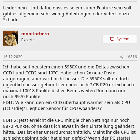
CHIPSET:
AMD® X570 Chipset
Leider nein. Und dafür, dass es so ein super Feature sein soll
DDR4 MEMORY:
1866/ 2133/ 2400/ 2667/ 2800/2933 /3000 /3066
gibt es allgemein sehr wenig Anleitungen oder Videos dazu.
/3200 /3466 /3600 /3733 /3866 /4000 /4133 /4266 /4400 /4533
Schade.
/4600 /4733 /4800 /5000+ Mhz by JEDEC and A-XMP OC MODE
MEMORY CHANNEL:
Dual
DIMM SLOTS:
2/4
monitorhero
MAX MEMORY (GB):
128GB
System
Experte
PCI-E X16:
3
PCI-E X1:
2
SATAIII:
4
16.12.2020
#816
M.2 SLOT:
3/4/6
Ich habe seit neustem einen 5950X und die Deltas zwischen
RAID:
0/1/10
CCD1 und CCD2 sind 10°C. Habe schon 2x neue Paste
TPM (HEADER):
1
aufgetragen, aber wird nicht besser. Die 5950X sollten doch
LAN UNIFY/UNIFY X:
1x Realtek® RTL8125 2.5 Gbps
eigentlich besser gebinnt sein oder nicht? CB R20 erreiche ich
LAN ACE/ACE MAX
: 1x Intel® WGI211AT Gigabit / Intel® Wi-Fi
maximal 10018 Punkte bisher. Beim zweiten Run dann nur
6E AX210, 1x Realtek® RTL8125 2.5 Gbps
noch 9970 Punkte.
USB 3.2 PORTS (FRONT):
1(Gen2, Type C), 4(Gen1, Type A)
EDIT: Wie kann den ein CCD überhaupt wärmer sein als CPU
USB 3.2 PORTS (REAR):
1(Gen2, Type C), 3(Gen2, Type A),
(Tctl/Tdie)? Liegt der Sensor für CPU woanders?
2(Gen1, Type A)
USB 2.0 PORTS (FRONT):
4
EDIT 2: Jetzt erreicht die CPU mit gleichen Settings nur noch
USB 2.0 PORTS (REAR):
2
8870 Punkte, ohne dass ich etwas in den Einstellung geändert
AUDIO PORTS (REAR):
5+ Optical S/PDIF (Realtek® ALC1220
hätte...Das ist eher unterdurchschnittlich. Meint ihr die CPU ist
Codec)
schlecht gebinnt oder hat einen defekt? Wenn der PC startet
DIRECTX:
12