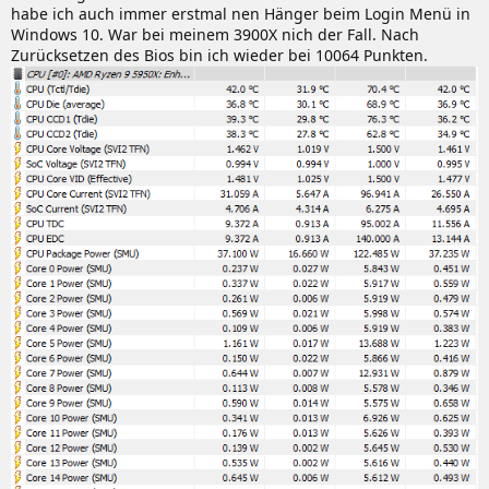
habe ich auch immer erstmal nen Hänger beim Login Menü in
FORM FACTOR:
ATX
Windows 10. War bei meinem 3900X nich der Fall. Nach
SLI:
Y
Zurücksetzen des Bios bin ich wieder bei 10064 Punkten.
CROSSFIRE:
Y
OPERATING SYSTEM:
Support for Windows® 10 64-bit
MSI Support bei
hwluxx
.
Hier ein paar Bilder zu denn Boards:
Anhänge
product_1_20190927094619_5d8d69eb70536.jpg
product_1_20190527093622_5ceb3f164b3ae.png
93,2 KB · Aufrufe: 1.408
212,6 KB · Aufrufe: 813