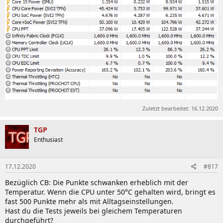
product_6_20190723092258_5d36617274da8.png
product_162907966525e3301894bbdab4e43d1bcf1b0b6f7b.png
298,1 KB · Aufrufe: 885
187,3 KB · Aufrufe: 622
Zuletzt bearbeitet:
16.12.2020
TGP
Enthusiast
17.12.2020
#817
product_162942345230b8141d0282a0e842b4006713d60184.png
Bezüglich CB: Die Punkte schwanken erheblich mit der
Temperatur. Wenn die CPU unter 50°C gehalten wird, bringt es
142,5 KB · Aufrufe: 725
fast 500 Punkte mehr als mit Alltagseinstellungen.
Hast du die Tests jeweils bei gleichem Temperaturen
Zuletzt bearbeitet:
18.11.2021
durchgeführt?