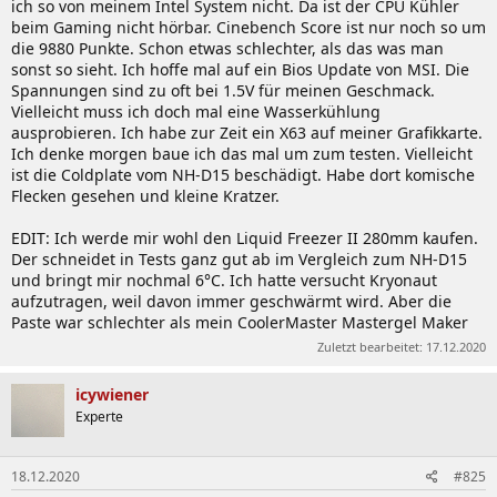
ich so von meinem Intel System nicht. Da ist der CPU Kühler
beim Gaming nicht hörbar. Cinebench Score ist nur noch so um
die 9880 Punkte. Schon etwas schlechter, als das was man
sonst so sieht. Ich hoffe mal auf ein Bios Update von MSI. Die
Spannungen sind zu oft bei 1.5V für meinen Geschmack.
Vielleicht muss ich doch mal eine Wasserkühlung
ausprobieren. Ich habe zur Zeit ein X63 auf meiner Grafikkarte.
Ich denke morgen baue ich das mal um zum testen. Vielleicht
ist die Coldplate vom NH-D15 beschädigt. Habe dort komische
Flecken gesehen und kleine Kratzer.
EDIT: Ich werde mir wohl den Liquid Freezer II 280mm kaufen.
Der schneidet in Tests ganz gut ab im Vergleich zum NH-D15
und bringt mir nochmal 6°C. Ich hatte versucht Kryonaut
aufzutragen, weil davon immer geschwärmt wird. Aber die
Paste war schlechter als mein CoolerMaster Mastergel Maker
Zuletzt bearbeitet:
17.12.2020
icywiener
Experte
18.12.2020
#825