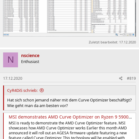
Zuletzt bearbeitet:
17.12.2020
nscience
N
Enthusiast
17.12.2020
#819
CyR4DiS schrieb:
Hat sich schon jemand näher mit dem Curve Optimizer beschäftigt?
Wie geht man da am besten vor?
MSI demonstrates AMD Curve Optimizer on Ryzen 9 5900X and B450 Tomahawk motherboard - VideoCardz.com
MSI is ready to demonstrate the AMD Curve Optimizer feature. MSI
showcases how AMD Curve Optimizer works Earlier this month AMD
announced it will roll out an AGESA firmware update featuring a new
feature called Curve Optimizer. This technology will be enabled with