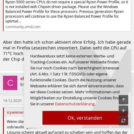
Ryzen 5000 series CPUs do not require a special Ryzen Power Profile, so it
is not installed with Chipset driver package. Please use the Windows
Balanced Power Profile for these procesors. Previous generation Ryzen
processors will continue to use the Ryzen Balanced Power Profile for
optimal...
community.amd.com
Aber den hatte ich schon aktiviert ohne Erfolg. Ich habe gerade
mal in Firefox Lesezeichen importiert. Dabei geht die CPU auf
71°C hoch und es hängt für einen Moment. Keine Ahnung, ob
Hardwareluxx setzt keine externen Werbe- und
der Chip defekt ist oder Software/Bios die Ursache ist.
Tracking-Cookies ein. Auf unserer Webseite finden
Zuletzt bearbeitet:
19.12.2020
Sie nur noch Cookies nach berechtigtem Interesse
(Art. 6 Abs. 1 Satz 1 lit. f DSGVO) oder eigene
chris1500
funktionelle Cookies. Durch die Nutzung unserer
C
Enthusiast
Webseite erklären Sie sich damit einverstanden, dass
wir diese Cookies setzen. Mehr Informationen und
Möglichkeiten zur Einstellung unserer Cookies finden
Obe
19.12.2020
#834
Sie in unserer
Datenschutzerklärung
.
Unte
icywiener schrieb:
Ok, verstanden
refre
Wenn die Graka mit pcie4 rennt kann es massive Probleme mit
usb/audio geben.
Lösung scheint aktuell auf pcie3 zu schalten sein und hoffen das der