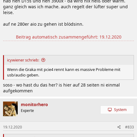
hab nen D15s und nen 3900x - da wird nix heiß oder warm.
Mein 3900x war schon recht heiß, aber da war das Lüfterverhalten
ganz gleich was ich mache. auch regelt der lüfter super und
nicht so merkwürdig. Und warum kann man im MSI Bios nur 4
leise.
Punkte für die Lüfterkurve festlegen?
auf ne 280er aio zu gehen ist blödsinn.
EDIT: Mit 4,5 Ghz AllCore habe ich zumindest keine Spikes mehr und
Ruhe beim zocken. Trotzdem schade, dass ich die CPU quasi
Beitrag automatisch zusammengeführt:
19.12.2020
runtertakten muss. Vielleicht muss ich mich doch mal mit dem
Curve Optimizer auseinandersetzen. Finde aber eine CPU sollte Out
Of Box funktionieren und nicht soviel Tuning erfordern. Für nen
Laien die sich so ne CPU kaufen ist das doch nicht darstellbar.
icywiener schrieb:
Wenn die Graka mit pcie4 rennt kann es massive Probleme mit
usb/audio geben.
soso - wo hast du das her? is hier auf 28 seiten ni einmal
aufgekommen
monitorhero
System
Experte
19.12.2020
#833