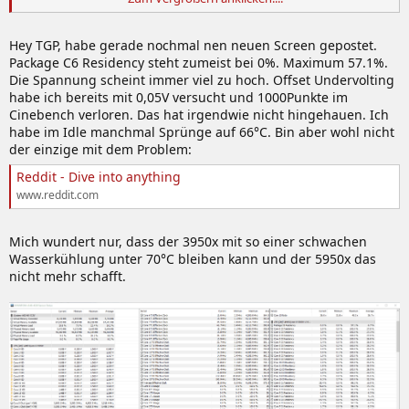
Edit: Das mit den C-States scheint nach einem alten Screen von dir
zu laufen. Gegen zu viel Boost im Teillastbetrieb könntest du den
mal testen:
Hey TGP, habe gerade nochmal nen neuen Screen gepostet.
https://www.computerbase.de/forum/threads/energiesparplan-
Package C6 Residency steht zumeist bei 0%. Maximum 57.1%.
zen2-ryzen-3000.1934824/
Die Spannung scheint immer viel zu hoch. Offset Undervolting
habe ich bereits mit 0,05V versucht und 1000Punkte im
Senkt die Temperaturen erheblich in manchen Fällen und
Cinebench verloren. Das hat irgendwie nicht hingehauen. Ich
verhindert das Übersteuern des CPU Takts.
habe im Idle manchmal Sprünge auf 66°C. Bin aber wohl nicht
der einzige mit dem Problem:
Reddit - Dive into anything
www.reddit.com
Mich wundert nur, dass der 3950x mit so einer schwachen
Wasserkühlung unter 70°C bleiben kann und der 5950x das
nicht mehr schafft.