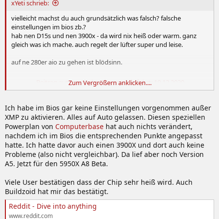
xYeti schrieb:
vielleicht machst du auch grundsätzlich was falsch? falsche
einstellungen im bios zb.?
hab nen D15s und nen 3900x - da wird nix heiß oder warm. ganz
gleich was ich mache. auch regelt der lüfter super und leise.
auf ne 280er aio zu gehen ist blödsinn.
Beitrag automatisch zusammengeführt:
19.12.2020
Zum Vergrößern anklicken....
Ich habe im Bios gar keine Einstellungen vorgenommen außer
XMP zu aktivieren. Alles auf Auto gelassen. Diesen speziellen
soso - wo hast du das her? is hier auf 28 seiten ni einmal
Powerplan von
Computerbase
hat auch nichts verändert,
aufgekommen
nachdem ich im Bios die entsprechenden Punkte angepasst
hatte. Ich hatte davor auch einen 3900X und dort auch keine
Probleme (also nicht vergleichbar). Da lief aber noch Version
A5. Jetzt für den 5950X A8 Beta.
Viele User bestätigen dass der Chip sehr heiß wird. Auch
Buildzoid hat mir das bestätigt.
Reddit - Dive into anything
www.reddit.com