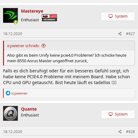
a
k
Mastereye
t
System
i
Enthusiast
o
n
18.12.2020
#827
e
n
:
icywiener schrieb:
Also gibt es beim Unify keine pcie4.0 Probleme? Ich schicke heute
mein B550 Aorus Master ungeöffnet zurück,
Falls es dich beruhigt oder für ein besseres Gefühl sorgt, ich
habe keine PCIE4.0 Probleme mit meinem Board. Habe schon
CPU und GPU getauscht. Bist heute läuft es tadellos ✌🏻
R
icywiener
e
a
k
Quante
t
System
Enthusiast
i
o
n
18.12.2020
#828
e
n