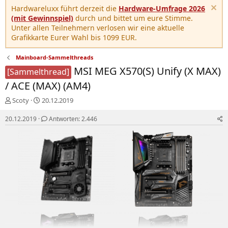
Hardwareluxx führt derzeit die
Hardware-Umfrage 2026
(mit Gewinnspiel)
durch und bittet um eure Stimme.
Unter allen Teilnehmern verlosen wir eine aktuelle
Grafikkarte Eurer Wahl bis 1099 EUR.
Mainboard-Sammelthreads
MSI MEG X570(S) Unify (X MAX)
[Sammelthread]
/ ACE (MAX) (AM4)
E
E
Scoty
20.12.2019
r
r
s
s
20.12.2019
Antworten: 2.446
t
t
e
e
l
l
l
l
e
t
r
a
m