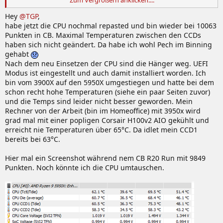
geblieben.
Was etwas merkwürdig klingt ist der "Hänger" beim Login. Ist
Hey
@TGP
,
Windows im UEFI Modus installiert?
habe jetzt die CPU nochmal repasted und bin wieder bei 10063
Punkten in CB. Maximal Temperaturen zwischen den CCDs
haben sich nicht geändert. Da habe ich wohl Pech im Binning
gehabt
Nach dem neu Einsetzen der CPU sind die Hänger weg. UEFI
Modus ist eingestellt und auch damit installiert worden. Ich
bin vom 3900X auf den 5950X umgestiegen und hatte bei dem
schon recht hohe Temperaturen (siehe ein paar Seiten zuvor)
und die Temps sind leider nicht besser geworden. Mein
Rechner von der Arbeit (bin im Homeoffice) mit 3950x wird
grad mal mit einer popligen Corsair H100v2 AIO gekühlt und
erreicht nie Temperaturen über 65°C. Da idlet mein CCD1
bereits bei 63°C.
Hier mal ein Screenshot während nem CB R20 Run mit 9849
Punkten. Noch könnte ich die CPU umtauschen.