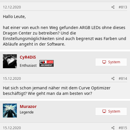
Lightning Gen4 x4 M.2 with M.2 Shield Frozr, StoreMI,
AMD Turbo USB 3.2 Gen2.
12.12.2020
#813
2.5G Gaming LAN with Latest Wi-Fi 6 Solution: Onboard
Hallo Leute,
2.5G LAN with gaming LAN manager, combining latest
Wi-Fi 6 solution which supports MU-MIMO and BSS color
hat einer von euch nen Weg gefunden ARGB LEDs ohne dieses
technology, delivering the best online gaming
Dragon Center zu betreiben? Und die
experience.
Einstellungsmöglichkeiten sind auch begrenzt was Farben und
Frozr Heatsink Design: Designed with the patented fan
Abläufe angeht in der Software.
and double ball bearings to provide the best
performance for enthusiast gamers and prosumers.
Audio Boost HD: Isolated audio with dedicated processor
CyR4DiS
combining ESS audio DAC with amplifier, deliver the
System
Enthusiast
breathtaking, game-changing sound to create the most
exciting gameplay.
Pre-installed I/O Shielding: Better EMI protection and
15.12.2020
#814
more convenience for installation
Hat sich schon jemand näher mit dem Curve Optimizer
ACE: Mystic Light Infinity, Dual LAN, Extended Heat-pipe
beschäftigt? Wie geht man da am besten vor?
Design
Murazor
Spezifikationen Unify/ACE/ACE MAX/Unify X:
System
Legende
SOCKET:
AM4
CPU (MAX SUPPORT): Ryzen 9
15.12.2020
#815