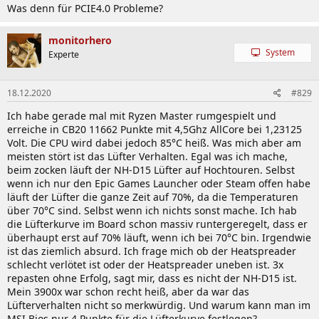
Was denn für PCIE4.0 Probleme?
:
monitorhero
System
Experte
18.12.2020
#829
Ich habe gerade mal mit Ryzen Master rumgespielt und
erreiche in CB20 11662 Punkte mit 4,5Ghz AllCore bei 1,23125
Volt. Die CPU wird dabei jedoch 85°C heiß. Was mich aber am
meisten stört ist das Lüfter Verhalten. Egal was ich mache,
beim zocken läuft der NH-D15 Lüfter auf Hochtouren. Selbst
wenn ich nur den Epic Games Launcher oder Steam offen habe
läuft der Lüfter die ganze Zeit auf 70%, da die Temperaturen
über 70°C sind. Selbst wenn ich nichts sonst mache. Ich hab
die Lüfterkurve im Board schon massiv runtergeregelt, dass er
überhaupt erst auf 70% läuft, wenn ich bei 70°C bin. Irgendwie
ist das ziemlich absurd. Ich frage mich ob der Heatspreader
schlecht verlötet ist oder der Heatspreader uneben ist. 3x
repasten ohne Erfolg, sagt mir, dass es nicht der NH-D15 ist.
Mein 3900x war schon recht heiß, aber da war das
Lüfterverhalten nicht so merkwürdig. Und warum kann man im
MSI Bios nur 4 Punkte für die Lüfterkurve festlegen?