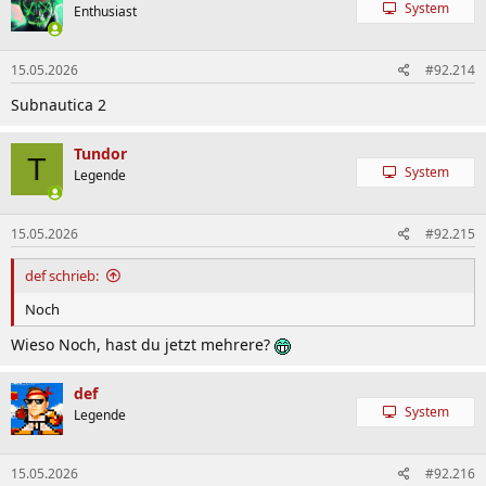
System
Enthusiast
15.05.2026
#92.214
Subnautica 2
Tundor
T
System
Legende
15.05.2026
#92.215
def schrieb:
Noch
Wieso Noch, hast du jetzt mehrere?
def
System
Legende
15.05.2026
#92.216