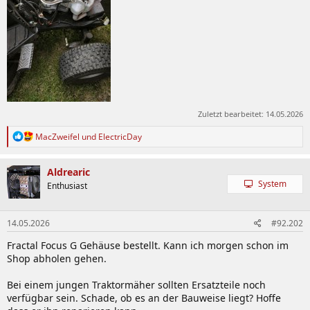
Zuletzt bearbeitet:
14.05.2026
R
MacZweifel
und
ElectricDay
e
a
k
Aldrearic
t
System
Enthusiast
i
o
n
14.05.2026
#92.202
e
n
Fractal Focus G Gehäuse bestellt. Kann ich morgen schon im
:
Shop abholen gehen.
Bei einem jungen Traktormäher sollten Ersatzteile noch
verfügbar sein. Schade, ob es an der Bauweise liegt? Hoffe