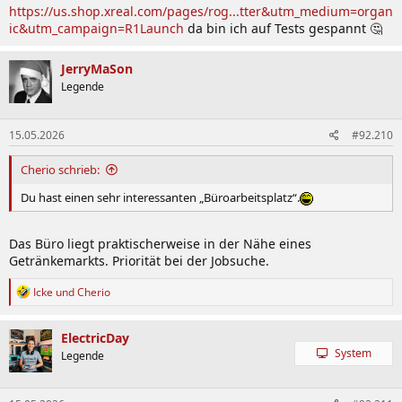
https://us.shop.xreal.com/pages/rog...tter&utm_medium=organ
ic&utm_campaign=R1Launch
da bin ich auf Tests gespannt 🤔
JerryMaSon
Legende
15.05.2026
#92.210
Cherio schrieb:
Du hast einen sehr interessanten „Büroarbeitsplatz“.
Das Büro liegt praktischerweise in der Nähe eines
Getränkemarkts. Priorität bei der Jobsuche.
R
Icke
und
Cherio
e
a
k
ElectricDay
t
System
Legende
i
o
n