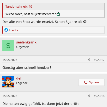
Tundor schrieb:
Wieso Noch, hast du jetzt mehrere?
Der alte von Frau wurde ersetzt. Schon 8 Jahre alt 😂
R
Tundor
e
a
k
seelenkrank
S
t
Urgestein
i
o
n
15.05.2026
#92.217
e
n
Günstig aber schnell hinüber?
:
def
System
Legende
15.05.2026
#92.218
Die halten ewig gefühlt, ist dann jetzt der dritte