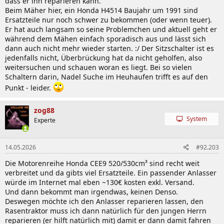
dass er ihn reparieren kann.
Beim Mäher hier, ein Honda H4514 Baujahr um 1991 sind
Ersatzteile nur noch schwer zu bekommen (oder wenn teuer).
Er hat auch langsam so seine Problemchen und aktuell geht er
während dem Mähen einfach sporadisch aus und lässt sich
dann auch nicht mehr wieder starten. :/ Der Sitzschalter ist es
jedenfalls nicht, Überbrückung hat da nicht geholfen, also
weitersuchen und schauen woran es liegt. Bei so vielen
Schaltern darin, Nadel Suche im Heuhaufen trifft es auf den
Punkt - leider.
zog88
System
Experte
14.05.2026
#92.203
Die Motorenreihe Honda CEE9 520/530cm³ sind recht weit
verbreitet und da gibts viel Ersatzteile. Ein passender Anlasser
würde im Internet mal eben ~130€ kosten exkl. Versand.
Und dann bekommt man irgendwas, keinen Denso.
Deswegen möchte ich den Anlasser reparieren lassen, den
Rasentraktor muss ich dann natürlich für den jungen Herrn
reparieren (er hilft natürlich mit) damit er dann damit fahren