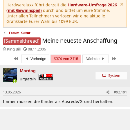
Hardwareluxx führt derzeit die
Hardware-Umfrage 2026
(mit Gewinnspiel)
durch und bittet um eure Stimme.
Unter allen Teilnehmern verlosen wir eine aktuelle
Grafikkarte Eurer Wahl bis 1099 EUR.
Forum-Kultur
Meine neueste Anschaffung
[Sammelthread]
E
E
King Bill
08.11.2006
r
r
Erste
Letzte
s
s
Vorherige
3074 von 3116
Nächste
t
t
e
e
Mordog
l
l
System
Urgestein
l
l
e
t
r
a
13.05.2026
#92.191
m
Immer müssen die Kinder als Ausrede/Grund herhalten.