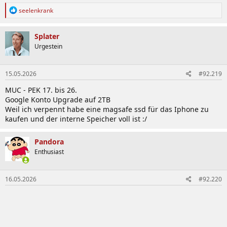
R
seelenkrank
e
a
k
Splater
t
Urgestein
i
o
n
15.05.2026
#92.219
e
n
MUC - PEK 17. bis 26.
:
Google Konto Upgrade auf 2TB
Weil ich verpennt habe eine magsafe ssd für das Iphone zu
kaufen und der interne Speicher voll ist :/
Pandora
Enthusiast
16.05.2026
#92.220