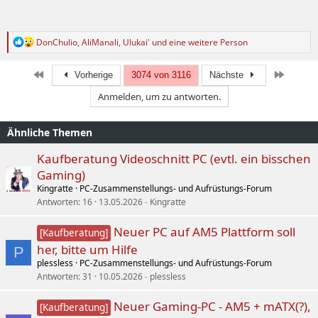
R
DonChulio
,
AliManali
,
Ulukai'
und eine weitere Person
e
a
k
Erste
Letzte
Vorherige
3074 von 3116
Nächste
t
Anmelden, um zu antworten.
i
o
n
Ähnliche Themen
e
n
:
Kaufberatung Videoschnitt PC (evtl. ein bisschen
Gaming)
Kingratte
PC-Zusammenstellungs- und Aufrüstungs-Forum
Antworten
16
13.05.2026
Kingratte
Neuer PC auf AM5 Plattform soll
[Kaufberatung]
her, bitte um Hilfe
P
plessless
PC-Zusammenstellungs- und Aufrüstungs-Forum
Antworten
31
10.05.2026
plessless
Neuer Gaming-PC - AM5 + mATX(?),
[Kaufberatung]