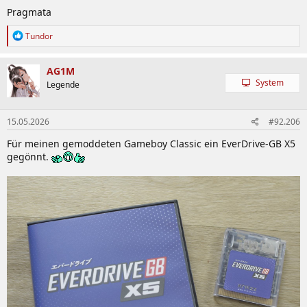
Pragmata
R
Tundor
e
a
k
AG1M
t
System
Legende
i
o
n
15.05.2026
#92.206
e
n
Für meinen gemoddeten Gameboy Classic ein EverDrive-GB X5
:
gegönnt.