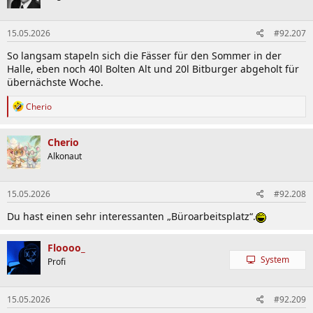
i
o
n
15.05.2026
#92.207
e
n
So langsam stapeln sich die Fässer für den Sommer in der
:
Halle, eben noch 40l Bolten Alt und 20l Bitburger abgeholt für
übernächste Woche.
R
Cherio
e
a
k
Cherio
t
Alkonaut
i
o
n
15.05.2026
#92.208
e
n
Du hast einen sehr interessanten „Büroarbeitsplatz“.
:
Floooo_
System
Profi
15.05.2026
#92.209