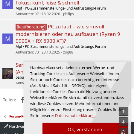
Fokus: kühl, leise & schnell
M
Mpf
PC-Zusammenstellungs- und Aufrüstungs-Forum
Antworten
97
18.02.2026
philips
PC zu laut – wie sinnvoll
[Kaufberatung]
modernisieren oder neu aufbauen (Ryzen 9
M
5900X + RX 6900 XT)?
Mpf
PC-Zusammenstellungs- und Aufrüstungs-Forum
Antworten
73
23.10.2025
zog88
Serie: Alte Retro-Games in neuem Glanz
Hardwareluxx setzt keine externen Werbe- und
(Anleitung für Windows 11)
Tracking-Cookies ein. Auf unserer Webseite finden
pabu.roar
NostalgiedeLuxx
Sie nur noch Cookies nach berechtigtem Interesse
Antworten
14
23.06.2026
shurik88
(Art. 6 Abs. 1 Satz 1 lit. f DSGVO) oder eigene
funktionelle Cookies. Durch die Nutzung unserer
Webseite erklären Sie sich damit einverstanden, dass
Facebook
X (Twitter)
Reddit
WhatsApp
E-Mail
Link
Teilen:
wir diese Cookies setzen. Mehr Informationen und
Möglichkeiten zur Einstellung unserer Cookies finden
Obe
Sie in unserer
Datenschutzerklärung
.
Forum-Kultur
Unte
Hardwareluxx 4.0
Deutsch
Ok, verstanden
refre