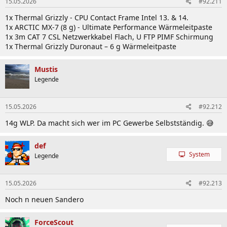
15.05.2026
#92.211
e
n
1x Thermal Grizzly - CPU Contact Frame Intel 13. & 14.
:
1x ARCTIC MX-7 (8 g) - Ultimate Performance Wärmeleitpaste
1x 3m CAT 7 CSL Netzwerkkabel Flach, U FTP PIMF Schirmung
1x Thermal Grizzly Duronaut – 6 g Wärmeleitpaste
Mustis
Legende
15.05.2026
#92.212
14g WLP. Da macht sich wer im PC Gewerbe Selbstständig. 😅
def
System
Legende
15.05.2026
#92.213
Noch n neuen Sandero
ForceScout