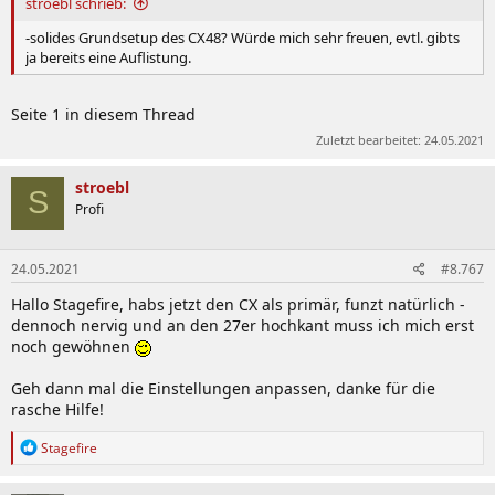
stroebl schrieb:
-solides Grundsetup des CX48? Würde mich sehr freuen, evtl. gibts
ja bereits eine Auflistung.
Seite 1 in diesem Thread
Zuletzt bearbeitet:
24.05.2021
stroebl
S
Profi
24.05.2021
#8.767
Hallo Stagefire, habs jetzt den CX als primär, funzt natürlich -
dennoch nervig und an den 27er hochkant muss ich mich erst
noch gewöhnen
Geh dann mal die Einstellungen anpassen, danke für die
rasche Hilfe!
R
Stagefire
e
a