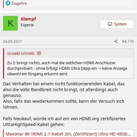
R
Stagefire
e
a
k
Klampf
K
t
System
Experte
i
o
n
24.05.2021
#8.776
e
n
:
stroebl schrieb:
Zu 2: bringt nichts, auch mal die seitlichen HDMI Anschlüsse
durchprobiert - ohne Erfolg! HDMI Ultra Depp ein -> keine Anzeige
obwohl ein Eingang erkannt wird
Das Verhalten bei einem nicht funktionierenden Kabel, das
also die volle Bandbreit nicht bringt, ist allerdings auch
genauso.
Also, falls das wiederkommen sollte, kann der Versuch sich
lohnen.
Falls Neukauf, würde ich auf ein von HDMI.org zertifiziertes
UltraHighSpeed-Kabel gehen:
Maxonar 8K HDMI 2.1-Kabel 2m, (Zertifiziert) Ultra HD 48Gbit/s Hochgeschwindigkeit 8K60 4K120 eARC HDR10 4: 4: 4 HDCP 2.2 & 2.3 Dolby Kompatibel mit/PS5,Xbox-Serie X/Roku/Fire/Sony/LG-Fernseher : Amazon.de: Elektronik & Foto