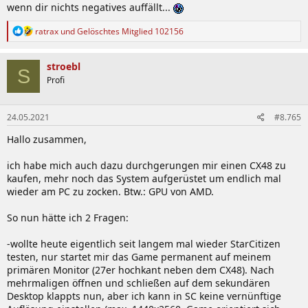
wenn dir nichts negatives auffällt...
R
ratrax
und
Gelöschtes Mitglied 102156
e
a
k
stroebl
S
t
Profi
i
o
n
24.05.2021
#8.765
e
n
Hallo zusammen,
:
ich habe mich auch dazu durchgerungen mir einen CX48 zu
kaufen, mehr noch das System aufgerüstet um endlich mal
wieder am PC zu zocken. Btw.: GPU von AMD.
So nun hätte ich 2 Fragen:
-wollte heute eigentlich seit langem mal wieder StarCitizen
testen, nur startet mir das Game permanent auf meinem
primären Monitor (27er hochkant neben dem CX48). Nach
mehrmaligen öffnen und schließen auf dem sekundären
Desktop klappts nun, aber ich kann in SC keine vernünftige