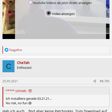
Youtube Videos ab jetzt direkt anzeigen
Video anzeigen
R
Stagefire
e
a
k
CheTah
C
t
Enthusiast
i
o
n
25.05.2021
#8.785
e
n
:
***** schrieb:
Ich installiere gerade 03.21.21…
No risk, no fun 😅
Hab ich auch... find aber keine Patchnotes. Zum Download auf