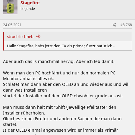
k
Stagefire
t
Legende
i
o
n
24.05.2021
#8.768
e
n
:
stroebl schrieb:
Hallo Stagefire, habs jetzt den CX als primär, funzt natürlich -
Aber auch das is manchmal nervig. Aber ich leb damit.
Wenn man den PC hochfährt und nur den normalen PC
Monitor anhat is alles ok.
Schlatet man dann aber den OLED an und wieder aus und will
dann was Installieren
startet der Installer auf dem OLED obwohl er grade aus ist.
Man muss dann halt mit "Shift+Jeweilige Pfeiltaste" den
Installer rüberholen.
Gleiches zb bei Firefox und anderen Sachen die man dann
startet.
Is der OLED einmal angewesen wird er immer als Primär