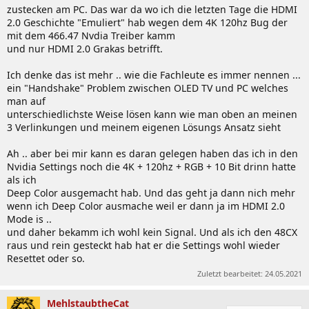
zustecken am PC. Das war da wo ich die letzten Tage die HDMI
2.0 Geschichte "Emuliert" hab wegen dem 4K 120hz Bug der
mit dem 466.47 Nvdia Treiber kamm
und nur HDMI 2.0 Grakas betrifft.
Ich denke das ist mehr .. wie die Fachleute es immer nennen ...
ein "Handshake" Problem zwischen OLED TV und PC welches
man auf
unterschiedlichste Weise lösen kann wie man oben an meinen
3 Verlinkungen und meinem eigenen Lösungs Ansatz sieht
Ah .. aber bei mir kann es daran gelegen haben das ich in den
Nvidia Settings noch die 4K + 120hz + RGB + 10 Bit drinn hatte
als ich
Deep Color ausgemacht hab. Und das geht ja dann nich mehr
wenn ich Deep Color ausmache weil er dann ja im HDMI 2.0
Mode is ..
und daher bekamm ich wohl kein Signal. Und als ich den 48CX
raus und rein gesteckt hab hat er die Settings wohl wieder
Resettet oder so.
Zuletzt bearbeitet:
24.05.2021
MehlstaubtheCat