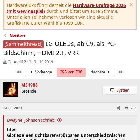
Hardwareluxx führt derzeit die
Hardware-Umfrage 2026
(mit Gewinnspiel)
durch und bittet um eure Stimme.
Unter allen Teilnehmern verlosen wir eine aktuelle
Grafikkarte Eurer Wahl bis 1099 EUR.
Monitore
LG OLEDs, ab C9, als PC-
[Sammelthread]
Bildschirm, HDMI 2.1, VRR
E
E
Gabriell12
01.10.2019
r
r
Erste
Letzte
s
s
Vorherige
293 von 708
Nächste
t
t
e
e
MS1988
l
l
System
Legende
l
l
e
t
r
a
24.05.2021
#8.761
m
Dwayne_Johnson schrieb:
btw:
Gibt es einen sichtbaren/spürbaren Unterschied zwischen