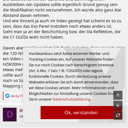
Ausbleiben von Updates sollte eigentlich Grund genug sein
die Modifikation nicht vorzunehmen. Ich würde also ganz klar
Abstand davon nehmen.
Und wie Vincent ja auch im Video gezeigt hat scheint es so zu
sein, dass das Evo Panel trotzdem noch etwas anders ist.
Sieht man ja an der Beschichtung bzw. der lila Reflektion, die
die C1 OLEDs wohl nicht haben.
Davon aber mal losgelöst: Ich finde es lustig, dass er sagt, dass
die 120 Nits nicht so viel ausmachen. Ich kann mich noch an
Hardwareluxx setzt keine externen Werbe- und
ein Video von ihm erinnern, wo er quasi genau deswegen den
Tracking-Cookies ein. Auf unserer Webseite finden
HZW2004 oder GZW2004 dafür extra gelobt hat. Waren zwar
Sie nur noch Cookies nach berechtigtem Interesse
etwas mehr als 120 Nits Unterschied. Aber trotzdem
(Art. 6 Abs. 1 Satz 1 lit. f DSGVO) oder eigene
sollte auch das nicht wirklich ins Gewicht fallen. Da hat er aber
funktionelle Cookies. Durch die Nutzung unserer
noch so Sachen von erzählt, wie viel besser es fürs Tone
Webseite erklären Sie sich damit einverstanden, dass
Mapping ist die Nits zu haben.
wir diese Cookies setzen. Mehr Informationen und
Möglichkeiten zur Einstellung unserer Cookies finden
Obe
R
darky1986
Sie in unserer
Datenschutzerklärung
.
e
a
Unte
k
Dwayne_Johnson
Ok, verstanden
D
t
refre
Legende
i
o
n