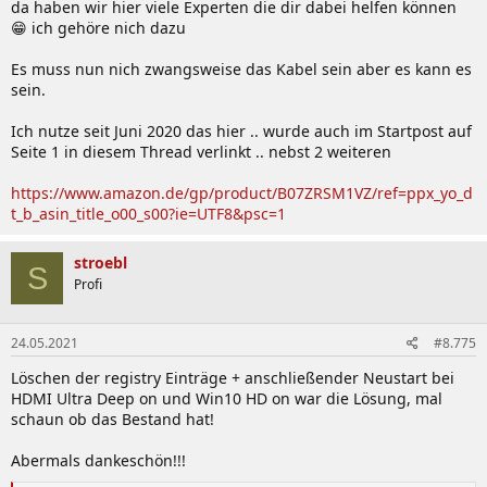
da haben wir hier viele Experten die dir dabei helfen können
😁 ich gehöre nich dazu
Es muss nun nich zwangsweise das Kabel sein aber es kann es
sein.
Ich nutze seit Juni 2020 das hier .. wurde auch im Startpost auf
Seite 1 in diesem Thread verlinkt .. nebst 2 weiteren
https://www.amazon.de/gp/product/B07ZRSM1VZ/ref=ppx_yo_d
t_b_asin_title_o00_s00?ie=UTF8&psc=1
stroebl
S
Profi
24.05.2021
#8.775
Löschen der registry Einträge + anschließender Neustart bei
HDMI Ultra Deep on und Win10 HD on war die Lösung, mal
schaun ob das Bestand hat!
Abermals dankeschön!!!