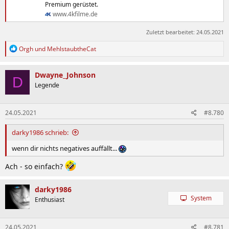
Premium gerüstet.
www.4kfilme.de
Zuletzt bearbeitet:
24.05.2021
R
Orgh
und
MehlstaubtheCat
e
a
k
Dwayne_Johnson
D
t
Legende
i
o
n
24.05.2021
#8.780
e
n
:
darky1986 schrieb:
wenn dir nichts negatives auffällt...
Ach - so einfach?
darky1986
System
Enthusiast
24.05.2021
#8.781