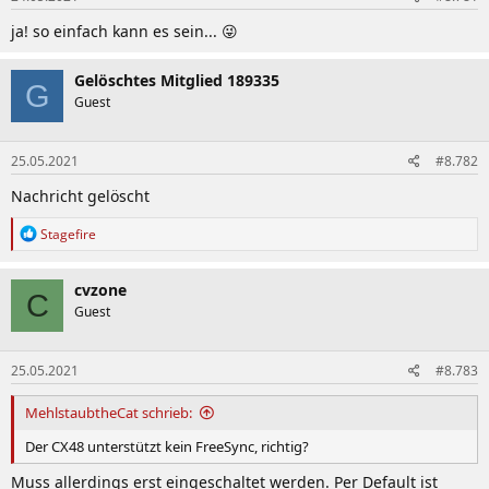
ja! so einfach kann es sein... 😜
Gelöschtes Mitglied 189335
G
Guest
25.05.2021
#8.782
Nachricht gelöscht
R
Stagefire
e
a
k
cvzone
C
t
Guest
i
o
n
25.05.2021
#8.783
e
n
:
MehlstaubtheCat schrieb:
Der CX48 unterstützt kein FreeSync, richtig?
Muss allerdings erst eingeschaltet werden. Per Default ist