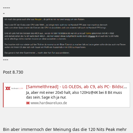
""""
"
"""
Post 8.730
[Sammelthread] - LG OLEDs, ab C9, als PC- Bildschirm, HDMI 2.1, VRR
Ja, aber mit einer 20x0 halt, also 120Hz@4K bei 8 Bit muss
das sein. Sage ich ja nur.
www.hardwareluxx.de
Bin aber immernoch der Meinung das die 120 Nits Peak mehr