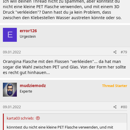
Ich will deinen Thread nicht zu spammen, aber könntest du
:
nicht eine kleine PET Flasche verwenden, und mit einem 3D
Druck "verkleiden"? Dann hast du ja kein Problem, dass
zwischen den Klebestellen Wasser austreten könnte oder so.
error126
E
Urgestein
09.01.2022
#79
Orangina Flasche mit den Flossen "verkleiden"... da hat man
sogar die Wahl zwischen PET und Glas. Von der Form her sollte
es recht gut hinhauen...
mudziemodz
Thread Starter
Experte
09.01.2022
#80
karta03 schrieb:
könntest du nicht eine kleine PET Flasche verwenden, und mit