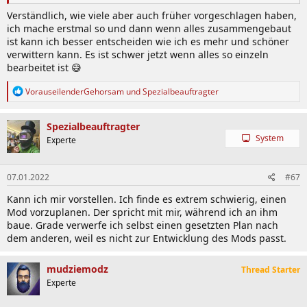
Verständlich, wie viele aber auch früher vorgeschlagen haben,
ich mache erstmal so und dann wenn alles zusammengebaut
ist kann ich besser entscheiden wie ich es mehr und schöner
verwittern kann. Es ist schwer jetzt wenn alles so einzeln
bearbeitet ist 😅
R
VorauseilenderGehorsam
und
Spezialbeauftragter
e
a
k
Spezialbeauftragter
t
System
Experte
i
o
n
07.01.2022
#67
e
n
Kann ich mir vorstellen. Ich finde es extrem schwierig, einen
:
Mod vorzuplanen. Der spricht mit mir, während ich an ihm
baue. Grade verwerfe ich selbst einen gesetzten Plan nach
dem anderen, weil es nicht zur Entwicklung des Mods passt.
mudziemodz
Thread Starter
Experte