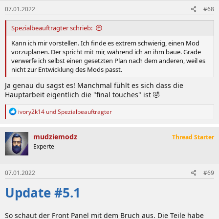
07.01.2022
#68
Spezialbeauftragter schrieb:
Kann ich mir vorstellen. Ich finde es extrem schwierig, einen Mod
vorzuplanen. Der spricht mit mir, während ich an ihm baue. Grade
verwerfe ich selbst einen gesetzten Plan nach dem anderen, weil es
nicht zur Entwicklung des Mods passt.
Ja genau du sagst es! Manchmal fühlt es sich dass die
Hauptarbeit eigentlich die "final touches" ist 🤣
R
ivory2k14
und
Spezialbeauftragter
e
a
k
mudziemodz
Thread Starter
t
Experte
i
o
n
07.01.2022
#69
e
n
Update #5.1
:
So schaut der Front Panel mit dem Bruch aus. Die Teile habe