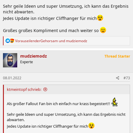
Sehr geile Ideen und super Umsetzung, ich kann das Ergebnis
nicht abwarten.
Jedes Update isn richtiger Cliffhanger für mich
Großes großes Kompliment und mach weiter so
R
VorauseilenderGehorsam
und
mudziemodz
e
a
k
mudziemodz
Thread Starter
t
Experte
i
o
n
08.01.2022
#73
e
n
:
ktmeintopf schrieb:
Als großer Fallout Fan bin ich einfach nur krass begeistert!!
Sehr geile Ideen und super Umsetzung, ich kann das Ergebnis nicht
abwarten.
Jedes Update isn richtiger Cliffhanger für mich