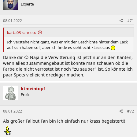
t
Experte
i
o
n
08.01.2022
#71
e
n
:
karta03 schrieb:
Ich verstehe nicht ganz, was er mit der Geschichte hinter dem Lack
auf sich haben soll, aber ich finde es sieht echt klasse aus
Danke dir 😊 Naja die Verwitterung ist jetzt nur an den Kanten,
wenn alles zusammengebaut ist könnte man schauen ob die
Farbe die nicht verrostet ist noch "zu sauber" ist. So könnte ich
paar Spots vielleicht dreckiger machen.
ktmeintopf
Profi
08.01.2022
#72
Als großer Fallout Fan bin ich einfach nur krass begeistert!!