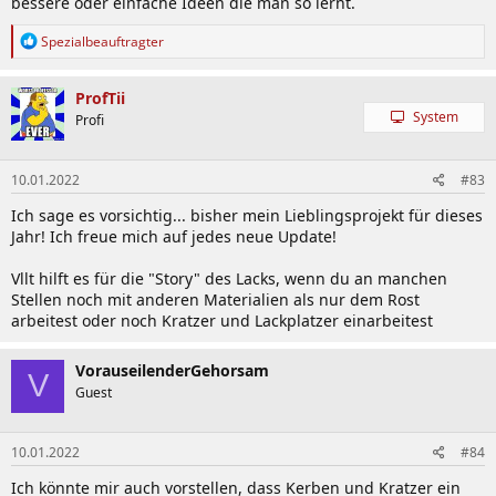
bessere oder einfache Ideen die man so lernt.
R
Spezialbeauftragter
e
a
k
ProfTii
t
System
Profi
i
o
n
10.01.2022
#83
e
n
Ich sage es vorsichtig... bisher mein Lieblingsprojekt für dieses
:
Jahr! Ich freue mich auf jedes neue Update!
Vllt hilft es für die "Story" des Lacks, wenn du an manchen
Stellen noch mit anderen Materialien als nur dem Rost
arbeitest oder noch Kratzer und Lackplatzer einarbeitest
VorauseilenderGehorsam
V
Guest
10.01.2022
#84
Ich könnte mir auch vorstellen, dass Kerben und Kratzer ein