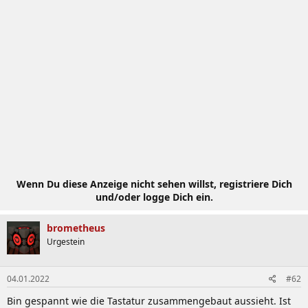
k
t
i
o
n
e
n
:
Wenn Du diese Anzeige nicht sehen willst, registriere Dich
und/oder logge Dich ein.
brometheus
Urgestein
04.01.2022
#62
Bin gespannt wie die Tastatur zusammengebaut aussieht. Ist