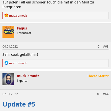
auf jeden Fall ein schöner Touch die mit in den Mod zu
integrieren.
R
mudziemodz
e
a
k
Fagus
t
Enthusiast
i
o
n
04.01.2022
#63
e
n
Sehr cool, gefällt mir!
:
R
mudziemodz
e
a
k
mudziemodz
Thread Starter
t
Experte
i
o
n
07.01.2022
#64
e
n
Update #5
: