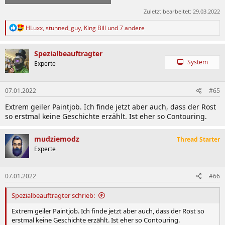
Zuletzt bearbeitet:
29.03.2022
R
HLuxx
,
stunned_guy
,
King Bill
und 7 andere
e
a
k
Spezialbeauftragter
t
System
Experte
i
o
n
07.01.2022
#65
e
n
Extrem geiler Paintjob. Ich finde jetzt aber auch, dass der Rost
:
so erstmal keine Geschichte erzählt. Ist eher so Contouring.
mudziemodz
Thread Starter
Experte
07.01.2022
#66
Spezialbeauftragter schrieb:
Extrem geiler Paintjob. Ich finde jetzt aber auch, dass der Rost so
erstmal keine Geschichte erzählt. Ist eher so Contouring.