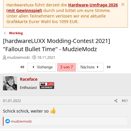
Hardwareluxx führt derzeit die
Hardware-Umfrage 2026
(mit Gewinnspiel)
durch und bittet um eure Stimme.
Unter allen Teilnehmern verlosen wir eine aktuelle
Grafikkarte Eurer Wahl bis 1099 EUR.
Worklog
[hardwareLUXX Modding-Contest 2021]
"Fallout Bullet Time" - MudzieModz
E
E
mudziemodz
18.11.2021
r
r
Erste
Letzte
s
Vorherige
s
3 von 7
Nächste
t
t
e
e
Raceface
l
l
Enthusiast
l
l
e
t
r
a
01.01.2022
#61
m
Schick schick, weiter so
R
mudziemodz
e
a