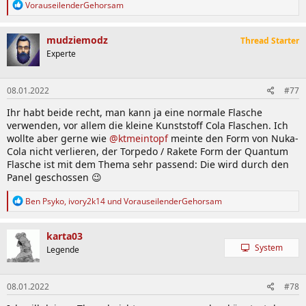
R
VorauseilenderGehorsam
e
a
k
mudziemodz
Thread Starter
t
Experte
i
o
n
08.01.2022
#77
e
n
Ihr habt beide recht, man kann ja eine normale Flasche
:
verwenden, vor allem die kleine Kunststoff Cola Flaschen. Ich
wollte aber gerne wie
@ktmeintopf
meinte den Form von Nuka-
Cola nicht verlieren, der Torpedo / Rakete Form der Quantum
Flasche ist mit dem Thema sehr passend: Die wird durch den
Panel geschossen 😉
R
Ben Psyko
,
ivory2k14
und
VorauseilenderGehorsam
e
a
k
karta03
t
System
Legende
i
o
n
08.01.2022
#78
e
n