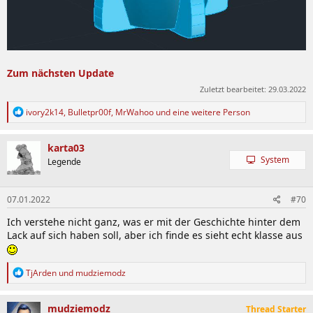
Zum nächsten Update
Zuletzt bearbeitet:
29.03.2022
R
ivory2k14
,
Bulletpr00f
,
MrWahoo
und eine weitere Person
e
a
k
karta03
t
System
Legende
i
o
n
07.01.2022
#70
e
n
Ich verstehe nicht ganz, was er mit der Geschichte hinter dem
:
Lack auf sich haben soll, aber ich finde es sieht echt klasse aus
R
TjArden
und
mudziemodz
e
a
k
mudziemodz
Thread Starter