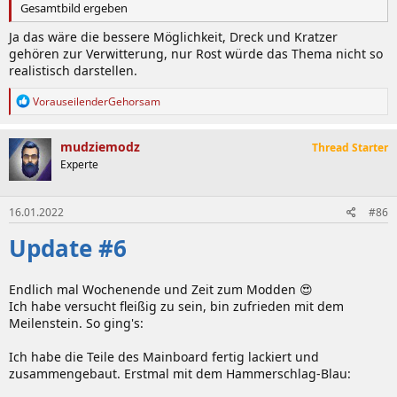
Gesamtbild ergeben
Ja das wäre die bessere Möglichkeit, Dreck und Kratzer
gehören zur Verwitterung, nur Rost würde das Thema nicht so
realistisch darstellen.
R
VorauseilenderGehorsam
e
a
k
mudziemodz
Thread Starter
t
Experte
i
o
n
16.01.2022
#86
e
n
Update #6
:
Endlich mal Wochenende und Zeit zum Modden 😍
Ich habe versucht fleißig zu sein, bin zufrieden mit dem
Meilenstein. So ging's:
Ich habe die Teile des Mainboard fertig lackiert und
zusammengebaut. Erstmal mit dem Hammerschlag-Blau: