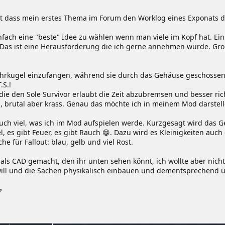
dacht dass mein erstes Thema im Forum den Worklog eines Exponats 
o einfach eine "beste" Idee zu wählen wenn man viele im Kopf hat.
eht. Das ist eine Herausforderung die ich gerne annehmen würde. 
ehrkugel einzufangen, während sie durch das Gehäuse geschossen w
.S.!
 die den Sole Survivor erlaubt die Zeit abzubremsen und besser ric
 brutal aber krass. Genau das möchte ich in meinem Mod darstell
uch viel, was ich im Mod aufspielen werde. Kurzgesagt wird das 
l, es gibt Feuer, es gibt Rauch 😁. Dazu wird es Kleinigkeiten auc
he für Fallout: blau, gelb und viel Rost.
 als CAD gemacht, den ihr unten sehen könnt, ich wollte aber nich
will und die Sachen physikalisch einbauen und dementsprechend 
