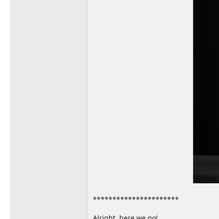
**********************
Alright, here we go!