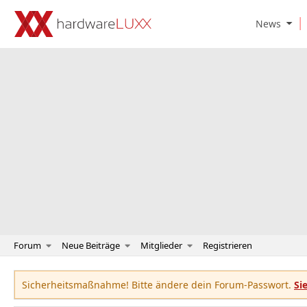
O
News
p
e
n
N
e
w
s
S
u
b
m
e
n
u
Forum
Neue Beiträge
Mitglieder
Registrieren
Sicherheitsmaßnahme! Bitte ändere dein Forum-Passwort.
Si