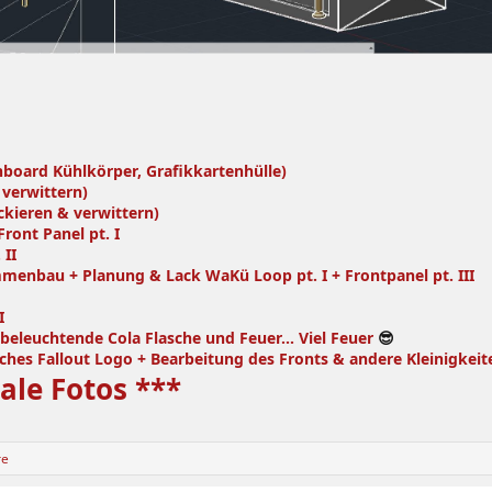
nboard Kühlkörper, Grafikkartenhülle)
 verwittern)
ckieren & verwittern)
ront Panel pt. I
 II
mmenbau + Planung & Lack WaKü Loop pt. I + Frontpanel pt. III
I
e beleuchtende Cola Flasche und Feuer... Viel Feuer
😎
liches Fallout Logo + Bearbeitung des Fronts & andere Kleinigkeit
ale Fotos ***
re