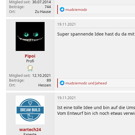
Mitglied seit
30.07.2014
Beiträge
744
R
mudziemodz
Ort
Zu Hause
e
a
k
19.11.2021
t
i
Super spannende Idee hast du da mit 
o
n
e
n
Pipoi
:
Profi
Mitglied seit
12.10.2021
Beiträge
89
R
mudziemodz
und
Jahead
Ort
Hessen
e
a
k
19.11.2021
t
i
Ist eine tolle Idee und bin auf die U
o
Vom Entwurf bin ich noch etwas verwir
n
e
n
wartech24
:
Experte