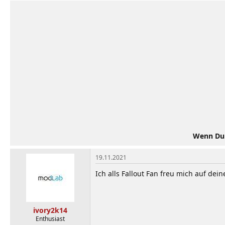
k
t
i
o
n
e
n
:
Wenn Du d
19.11.2021
Ich alls Fallout Fan freu mich auf de
ivory2k14
Enthusiast