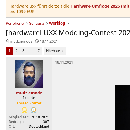
Hardwareluxx führt derzeit die
Hardware-Umfrage 2026 (mit 
bis 1099 EUR.
Peripherie
Gehäuse
Worklog
[hardwareLUXX Modding-Contest 2021]
E
E
mudziemodz
18.11.2021
r
r
1
s
2
3
...
7
s
Nächste
t
t
e
e
18.11.2021
l
l
l
l
e
t
r
a
m
mudziemodz
Experte
Thread Starter
Mitglied seit
26.10.2021
Beiträge
307
Ort
Deutschland