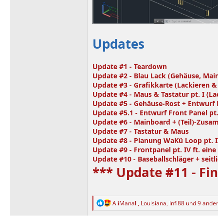
Updates
Update #1 - Teardown
Update #2 - Blau Lack (Gehäuse, Mai
Update #3 - Grafikkarte (Lackieren &
Update #4 - Maus & Tastatur pt. I (La
Update #5 - Gehäuse-Rost + Entwurf F
Update #5.1 - Entwurf Front Panel pt.
Update #6 - Mainboard + (Teil)-Zusa
Update #7 - Tastatur & Maus
Update #8 - Planung WaKü Loop pt. I
Update #9 - Frontpanel pt. IV ft. ein
Update #10 - Baseballschläger + seit
*** Update #11 - Fin
R
AliManali
,
Louisiana
,
Infi88
und 9 ande
e
a