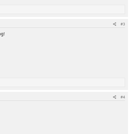
#3
ng!
#4