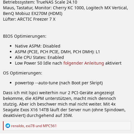
Betriebssystem: TrueNAS Scale 24.10
Maus, Tastatur, Monitor: Cherry KC 1000, Logitech MX Vertical,
BenQ Mobiuz EX270M (HDMI)
Lüfter: ARCTIC Freezer 7 X
BIOS Optimierungen:
Native ASPM: Disabled
ASPM (PCIE, PCH PCIE, DMH, PCH DMH): L1
Alle CPU States: Enabled
Low Power S0 Idle nach
folgender Anleitung
aktiviert
OS Optimierungen:
powertop --auto-tune (nach Boot per Skript)
Dass ich mit lspci weiterhin nur 2 PCI-Geräte angezeigt
bekomme, die ASPM unterstützen, macht mich dennoch
stutzig. Aber ich beschwer mich mal nicht weiter. Mit 4x
Seagate Exos X16 14TB läuft der Server nun (ohne Spindown,
deaktiviert) durchgehend auf 35W.
R
renaldo
,
exi78
und
MPC561
e