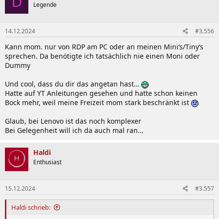
D
t
Legende
i
o
n
14.12.2024
#3.556
e
n
Kann mom. nur von RDP am PC oder an meinen Mini‘s/Tiny‘s
:
sprechen. Da benötigte ich tatsächlich nie einen Moni oder
Dummy
Und cool, dass du dir das angetan hast…
Hatte auf YT Anleitungen gesehen und hatte schon keinen
Bock mehr, weil meine Freizeit mom stark beschränkt ist
Glaub, bei Lenovo ist das noch komplexer
Bei Gelegenheit will ich da auch mal ran…
Haldi
Enthusiast
15.12.2024
#3.557
Haldi schrieb: