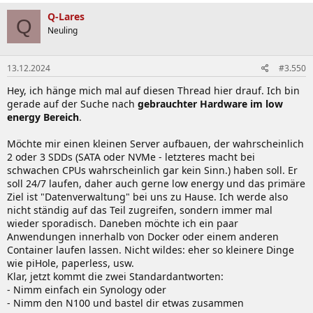
a
k
Q-Lares
Q
t
Neuling
i
o
n
13.12.2024
#3.550
e
n
Hey, ich hänge mich mal auf diesen Thread hier drauf. Ich bin
:
gerade auf der Suche nach
gebrauchter Hardware im low
energy Bereich
.
Möchte mir einen kleinen Server aufbauen, der wahrscheinlich
2 oder 3 SDDs (SATA oder NVMe - letzteres macht bei
schwachen CPUs wahrscheinlich gar kein Sinn.) haben soll. Er
soll 24/7 laufen, daher auch gerne low energy und das primäre
Ziel ist "Datenverwaltung" bei uns zu Hause. Ich werde also
nicht ständig auf das Teil zugreifen, sondern immer mal
wieder sporadisch. Daneben möchte ich ein paar
Anwendungen innerhalb von Docker oder einem anderen
Container laufen lassen. Nicht wildes: eher so kleinere Dinge
wie piHole, paperless, usw.
Klar, jetzt kommt die zwei Standardantworten:
- Nimm einfach ein Synology oder
- Nimm den N100 und bastel dir etwas zusammen