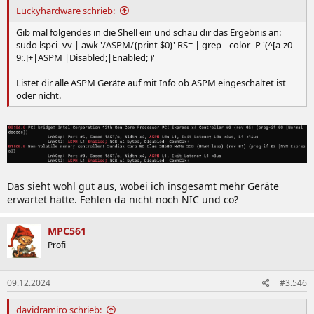
Luckyhardware schrieb:
Gib mal folgendes in die Shell ein und schau dir das Ergebnis an:
sudo lspci -vv | awk '/ASPM/{print $0}' RS= | grep --color -P '(^[a-z0-
9:.]+|ASPM |Disabled;|Enabled; )'
Listet dir alle ASPM Geräte auf mit Info ob ASPM eingeschaltet ist
oder nicht.
Das sieht wohl gut aus, wobei ich insgesamt mehr Geräte
erwartet hätte. Fehlen da nicht noch NIC und co?
MPC561
Profi
09.12.2024
#3.546
davidramiro schrieb: