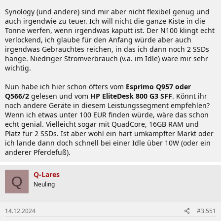
Synology (und andere) sind mir aber nicht flexibel genug und
auch irgendwie zu teuer. Ich will nicht die ganze Kiste in die
Tonne werfen, wenn irgendwas kaputt ist. Der N100 klingt echt
verlockend, ich glaube für den Anfang würde aber auch
irgendwas Gebrauchtes reichen, in das ich dann noch 2 SSDs
hänge. Niedriger Stromverbrauch (v.a. im Idle) wäre mir sehr
wichtig.
Nun habe ich hier schon öfters vom
Esprimo Q957 oder
Q566/2
gelesen und vom
HP EliteDesk 800 G3 SFF
. Könnt ihr
noch andere Geräte in diesem Leistungssegment empfehlen?
Wenn ich etwas unter 100 EUR finden würde, wäre das schon
echt genial. Vielleicht sogar mit QuadCore, 16GB RAM und
Platz für 2 SSDs. Ist aber wohl ein hart umkämpfter Markt oder
ich lande dann doch schnell bei einer Idle über 10W (oder ein
anderer Pferdefuß).
Q-Lares
Q
Neuling
14.12.2024
#3.551