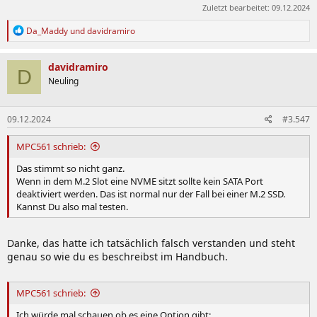
Zuletzt bearbeitet:
09.12.2024
R
Da_Maddy
und
davidramiro
e
a
k
davidramiro
D
t
Neuling
i
o
n
09.12.2024
#3.547
e
n
:
MPC561 schrieb:
Das stimmt so nicht ganz.
Wenn in dem M.2 Slot eine NVME sitzt sollte kein SATA Port
deaktiviert werden. Das ist normal nur der Fall bei einer M.2 SSD.
Kannst Du also mal testen.
Danke, das hatte ich tatsächlich falsch verstanden und steht
genau so wie du es beschreibst im Handbuch.
MPC561 schrieb:
Ich würde mal schauen ob es eine Option gibt: