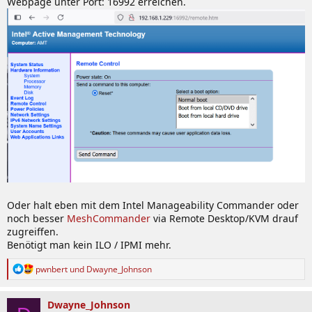
Webpage unter Port: 16992 erreichen.
Oder halt eben mit dem Intel Manageability Commander oder
noch besser
MeshCommander
via Remote Desktop/KVM drauf
zugreiffen.
Benötigt man kein ILO / IPMI mehr.
R
pwnbert
und
Dwayne_Johnson
e
a
k
Dwayne_Johnson