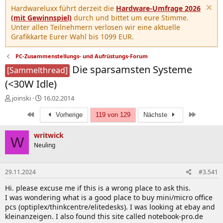
Hardwareluxx führt derzeit die
Hardware-Umfrage 2026
(mit Gewinnspiel)
durch und bittet um eure Stimme.
Unter allen Teilnehmern verlosen wir eine aktuelle
Grafikkarte Eurer Wahl bis 1099 EUR.
PC-Zusammenstellungs- und Aufrüstungs-Forum
Die sparsamsten Systeme
[Sammelthread]
(<30W Idle)
E
E
joinski
16.02.2014
r
r
Erste
Letzte
s
s
Vorherige
119 von 129
Nächste
t
t
e
e
writwick
W
l
l
Neuling
l
l
e
t
r
a
29.11.2024
#3.541
m
Hi. please excuse me if this is a wrong place to ask this.
I was wondering what is a good place to buy mini/micro office
pcs (optiplex/thinkcentre/elitedesks). I was looking at ebay and
kleinanzeigen. I also found this site called notebook-pro.de