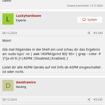
David
Zuletzt bearbeitet:
13.12.2024
Luckyhardware
L
System
Experte
08.12.2024
#3.544
Moin!
Gib mal folgendes in die Shell ein und schau dir das Ergebnis
an: sudo lspci -vv | awk '/ASPM/{print $0}' RS= | grep --color -P
'(^[a-z0-9:.]+|ASPM |Disabled;|Enabled; )'
Listet dir alle ASPM Geräte auf mit Info ob ASPM eingeschaltet
ist oder nicht.
davidramiro
D
Neuling
08.12.2024
#3.545