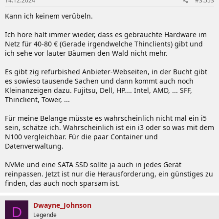
14.12.2024
#3.553
e
n
Kann ich keinem verübeln.
:
Ich höre halt immer wieder, dass es gebrauchte Hardware im
Netz für 40-80 € (Gerade irgendwelche Thinclients) gibt und
ich sehe vor lauter Bäumen den Wald nicht mehr.
Es gibt zig refurbished Anbieter-Webseiten, in der Bucht gibt
es sowieso tausende Sachen und dann kommt auch noch
Kleinanzeigen dazu. Fujitsu, Dell, HP.... Intel, AMD, ... SFF,
Thinclient, Tower, ...
Für meine Belange müsste es wahrscheinlich nicht mal ein i5
sein, schätze ich. Wahrscheinlich ist ein i3 oder so was mit dem
N100 vergleichbar. Für die paar Container und
Datenverwaltung.
NVMe und eine SATA SSD sollte ja auch in jedes Gerät
reinpassen. Jetzt ist nur die Herausforderung, ein günstiges zu
finden, das auch noch sparsam ist.
Dwayne_Johnson
D
Legende