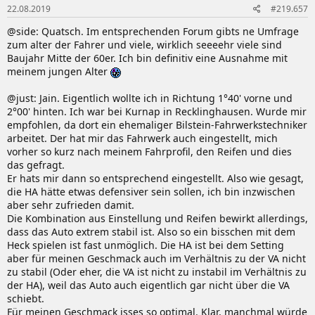
22.08.2019
#219.657
@side: Quatsch. Im entsprechenden Forum gibts ne Umfrage
zum alter der Fahrer und viele, wirklich seeeehr viele sind
Baujahr Mitte der 60er. Ich bin definitiv eine Ausnahme mit
meinem jungen Alter
@just: Jain. Eigentlich wollte ich in Richtung 1°40' vorne und
2°00' hinten. Ich war bei Kurnap in Recklinghausen. Wurde mir
empfohlen, da dort ein ehemaliger Bilstein-Fahrwerkstechniker
arbeitet. Der hat mir das Fahrwerk auch eingestellt, mich
vorher so kurz nach meinem Fahrprofil, den Reifen und dies
das gefragt.
Er hats mir dann so entsprechend eingestellt. Also wie gesagt,
die HA hätte etwas defensiver sein sollen, ich bin inzwischen
aber sehr zufrieden damit.
Die Kombination aus Einstellung und Reifen bewirkt allerdings,
dass das Auto extrem stabil ist. Also so ein bisschen mit dem
Heck spielen ist fast unmöglich. Die HA ist bei dem Setting
aber für meinen Geschmack auch im Verhältnis zu der VA nicht
zu stabil (Oder eher, die VA ist nicht zu instabil im Verhältnis zu
der HA), weil das Auto auch eigentlich gar nicht über die VA
schiebt.
Für meinen Geschmack isses so optimal. Klar, manchmal würde