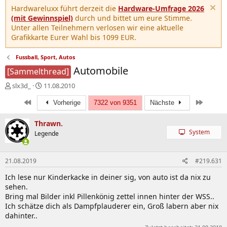
Hardwareluxx führt derzeit die
Hardware-Umfrage 2026
(mit Gewinnspiel)
durch und bittet um eure Stimme.
Unter allen Teilnehmern verlosen wir eine aktuelle
Grafikkarte Eurer Wahl bis 1099 EUR.
Fussball, Sport, Autos
Automobile
[Sammelthread]
E
E
slx3d_
11.08.2010
r
r
Erste
Letzte
s
s
Vorherige
7322 von 9351
Nächste
t
t
e
e
Thrawn.
l
l
System
Legende
l
l
e
t
r
a
21.08.2019
#219.631
m
Ich lese nur Kinderkacke in deiner sig, von auto ist da nix zu
sehen.
Bring mal Bilder inkl Pillenkönig zettel innen hinter der WSS..
Ich schätze dich als Dampfplauderer ein, Groß labern aber nix
dahinter..