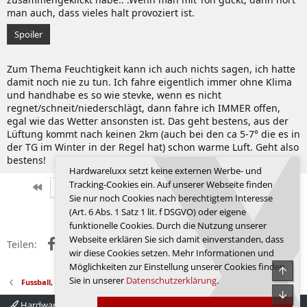
man auch, dass vieles halt provoziert ist.
Spoiler
Zum Thema Feuchtigkeit kann ich auch nichts sagen, ich hatte
damit noch nie zu tun. Ich fahre eigentlich immer ohne Klima
und handhabe es so wie stevke, wenn es nicht
regnet/schneit/niederschlägt, dann fahre ich IMMER offen,
egal wie das Wetter ansonsten ist. Das geht bestens, aus der
Lüftung kommt nach keinen 2km (auch bei den ca 5-7° die es in
der TG im Winter in der Regel hat) schon warme Luft. Geht also
bestens!
Hardwareluxx setzt keine externen Werbe- und
Tracking-Cookies ein. Auf unserer Webseite finden
Erste
Letzte
Vorherige
7322 von 9351
Nächste
Sie nur noch Cookies nach berechtigtem Interesse
Anmelden, um zu antworten.
(Art. 6 Abs. 1 Satz 1 lit. f DSGVO) oder eigene
funktionelle Cookies. Durch die Nutzung unserer
Webseite erklären Sie sich damit einverstanden, dass
Facebook
X (Twitter)
Reddit
WhatsApp
E-Mail
Link
Teilen:
wir diese Cookies setzen. Mehr Informationen und
Möglichkeiten zur Einstellung unserer Cookies finden
Obe
Sie in unserer
Datenschutzerklärung
.
Fussball, Sport, Autos
Unte
Hardwareluxx 4.0
Deutsch