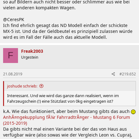
so auf Bildern auch nicht besser oder schlimmer aus wie bei
vielen anderen kompakten Wagen.
@CeresPK
Ich find ehrlich gesagt das ND Modell einfach der schickste
MX-5 ist. Und da der Geldbeutel es prinzipiell zulassen würde
wird es im Fall der Fälle auch das aktuelle Modell.
Freak2003
F
Urgestein
21.08.2019
#219.652
joshude schrieb:
Interessant. Und wie wird das ganze dann realisiert, wenn im
Fahrzeugschein (!) eine Stützlast von 0kg eingetragen ist?
k.A. Wie das funktioniert, aber beim Mustang gibts das auch
AnhÃ¤ngekupplung fÃ¼r FahrradtrÃ¤ger - Mustang 6 Forum
(2015-2019)
Da gibts nicht mal einen Variante bei der das von Haus aus
verfügbar wäre (also sowas wie der Vergleich Leon vs. Cupra),