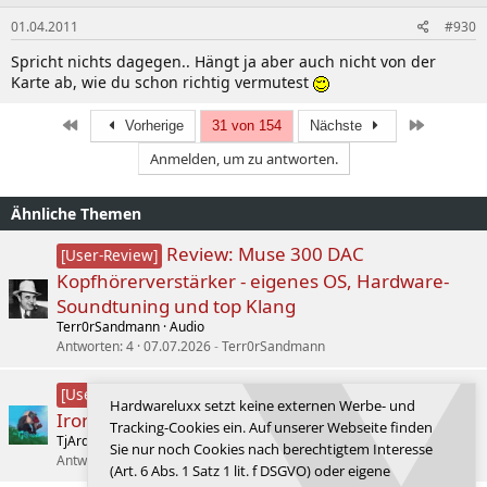
01.04.2011
#930
Spricht nichts dagegen.. Hängt ja aber auch nicht von der
Karte ab, wie du schon richtig vermutest
Erste
Letzte
Vorherige
31 von 154
Nächste
Anmelden, um zu antworten.
Ähnliche Themen
Review: Muse 300 DAC
[User-Review]
Kopfhörerverstärker - eigenes OS, Hardware-
Soundtuning und top Klang
Terr0rSandmann
Audio
Antworten
4
07.07.2026
Terr0rSandmann
QNAP TS-473A + 2x Seagate
[User-Review]
Hardwareluxx setzt keine externen Werbe- und
IronWolf 4TB im Hardwareluxx Lesertest
Tracking-Cookies ein. Auf unserer Webseite finden
TjArden
(Home-) Server/Workstation Forum
Sie nur noch Cookies nach berechtigtem Interesse
Antworten
5
28.07.2026
Ceiber3
(Art. 6 Abs. 1 Satz 1 lit. f DSGVO) oder eigene