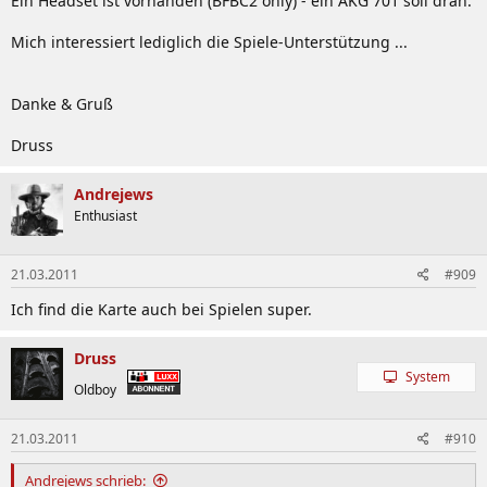
Ein Headset ist vorhanden (BFBC2 only) - ein AKG 701 soll dran.
Mich interessiert lediglich die Spiele-Unterstützung ...
Danke & Gruß
Druss
Andrejews
Enthusiast
21.03.2011
#909
Ich find die Karte auch bei Spielen super.
Druss
System
Oldboy
21.03.2011
#910
Andrejews schrieb: