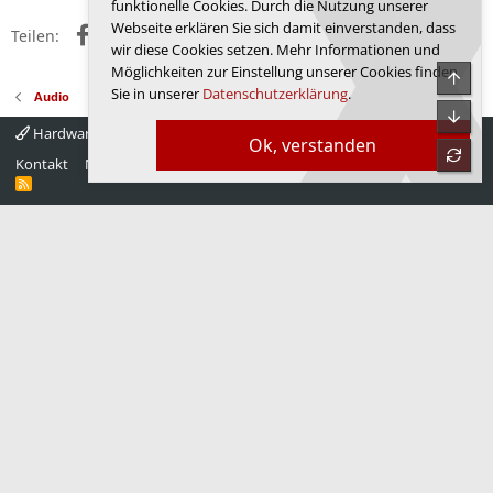
funktionelle Cookies. Durch die Nutzung unserer
Webseite erklären Sie sich damit einverstanden, dass
Facebook
X (Twitter)
Reddit
WhatsApp
E-Mail
Link
Teilen:
wir diese Cookies setzen. Mehr Informationen und
Möglichkeiten zur Einstellung unserer Cookies finden
Sie in unserer
Datenschutzerklärung
.
Audio
Hardwareluxx 4.0
Deutsch
Ok, verstanden
Kontakt
Nutzungsbedingungen
Datenschutz
Hilfe
Startseite
R
S
S