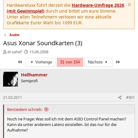
Hardwareluxx führt derzeit die
Hardware-Umfrage 2026
(mit Gewinnspiel)
durch und bittet um eure Stimme.
Unter allen Teilnehmern verlosen wir eine aktuelle
Grafikkarte Eurer Wahl bis 1099 EUR.
Audio
Asus Xonar Soundkarten (3)
E
E
el-sahef
15.06.2008
r
r
Erste
Letzte
s
s
Vorherige
31 von 154
Nächste
t
t
e
e
Hellhammer
l
l
Semiprofi
l
l
e
t
r
a
21.03.2011
#901
m
Bentiedem schrieb:
Noch ne Frage: Was soll ich mit dem ASIO Control Panel machen?
Kann da unter anderem Latenz einstellen. Ist das nur für die
Aufnahme?