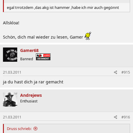
egal trrotzdem ,das akg ist hammer ,habe ich mir auch gegönnt
Allskloa!
Schön, dich mal wieder zu lesen, Gamer
Gamer68
Banned
21.03.2011
#915
ja du hast dich ja rar gemacht
Andrejews
Enthusiast
21.03.2011
#916
Druss schrieb: