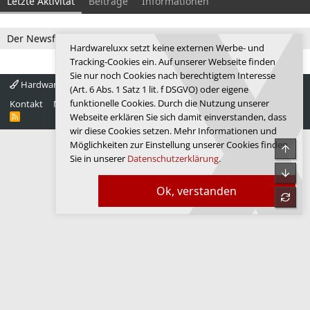
Letzte Aktivität
Beiträge
Informationen
Der Newsfeed ist zur Zeit leer.
Hardwareluxx setzt keine externen Werbe- und
Tracking-Cookies ein. Auf unserer Webseite finden
Sie nur noch Cookies nach berechtigtem Interesse
Hardwareluxx 4.0
Deutsch
(Art. 6 Abs. 1 Satz 1 lit. f DSGVO) oder eigene
funktionelle Cookies. Durch die Nutzung unserer
Kontakt
Nutzungsbedingungen
Datenschutz
Hilfe
Startseite
R
Webseite erklären Sie sich damit einverstanden, dass
S
wir diese Cookies setzen. Mehr Informationen und
S
Möglichkeiten zur Einstellung unserer Cookies finden
Obe
Sie in unserer
Datenschutzerklärung
.
Unte
Ok, verstanden
refre