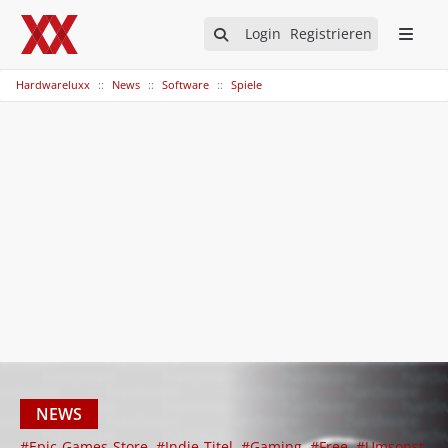
Login
Registrieren
Hardwareluxx
News
Software
Spiele
NEWS
#Epic-Games-Store
#Indie-Titel
#Gaming
#Free
#Umsonst