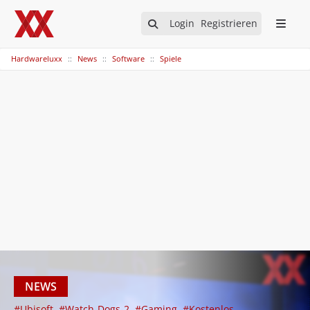
Login
Registrieren
Hardwareluxx
News
Software
Spiele
NEWS
#Ubisoft
#Watch-Dogs-2
#Gaming
#Kostenlos