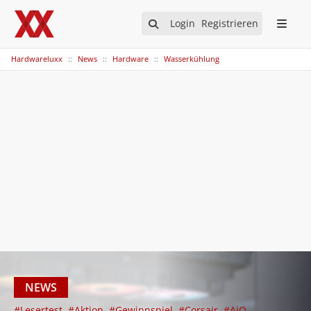
Login
Registrieren
Hardwareluxx
News
Hardware
Wasserkühlung
NEWS
#Lesertest
#Aktion
#Gewinnspiel
#Corsair
#AiO