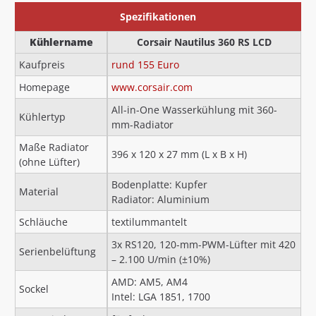
Spezifikationen
Kühlername
Corsair Nautilus 360 RS LCD
Kaufpreis
rund 155 Euro
Homepage
www.corsair.com
All-in-One Wasserkühlung mit 360-
Kühlertyp
mm-Radiator
Maße Radiator
396 x 120 x 27 mm (L x B x H)
(ohne Lüfter)
Bodenplatte: Kupfer
Material
Radiator: Aluminium
Schläuche
textilummantelt
3x RS120, 120-mm-PWM-Lüfter mit 420
Serienbelüftung
– 2.100 U/min (±10%)
AMD: AM5, AM4
Sockel
Intel: LGA 1851, 1700