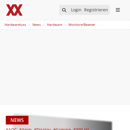
Login
Registrieren
Hardwareluxx
News
Hardware
Monitore/Beamer
NEWS
#AOC
#Agon
#Display
#Gaming
#300-Hz