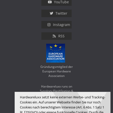
YouTube
Twitter
Instagram
RSS
Gründungsmitglied der
European Hardware
Association
Hardwareluxx runs on
Synology FlashStation &
WD Red SA500
Hardwareluxx setzt keine externen Werbe- und Tracking-
Cookies ein. Auf unserer Webseite finden Sie nur noch
Cookies nach berechtigtem Interesse (Art. 6 Abs. 1 Satz 1
lit. f DSGVO) oder eigene funktionelle Cookies. Durch die