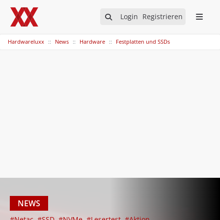
Login
Registrieren
Hardwareluxx
News
Hardware
Festplatten und SSDs
NEWS
#Netac
#SSD
#NVMe
#Lesertest
#Aktion