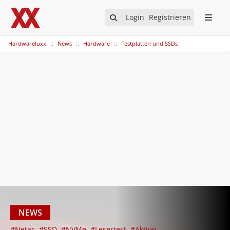
Login
Registrieren
Hardwareluxx
News
Hardware
Festplatten und SSDs
NEWS
#Netac
#SSD
#NVMe
#Lesertest
#Aktion