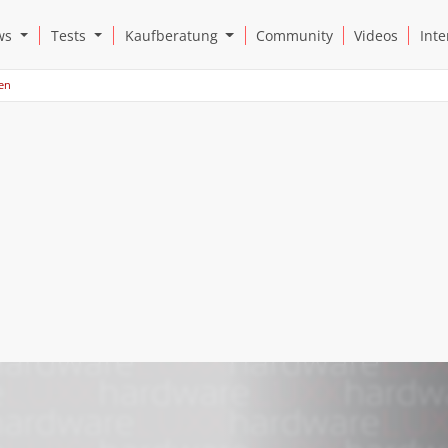
Open News Submenu
Open Tests Submenu
Open Kaufberatung Submenu
ws
Tests
Kaufberatung
Community
Videos
Inte
ten