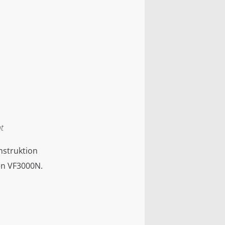
t
nstruktion
en VF3000N.