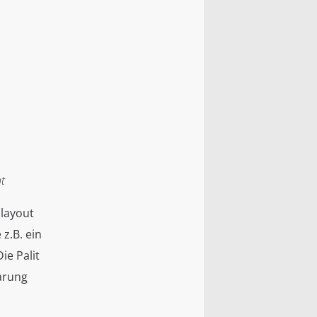
t
zlayout
z.B. ein
ie Palit
arung