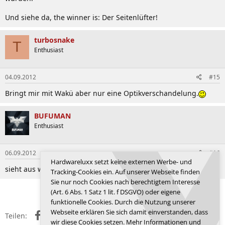
Und siehe da, the winner is: Der Seitenlüfter!
turbosnake
T
Enthusiast
04.09.2012
#15
Bringt mir mit Wakü aber nur eine Optikverschandelung.
BUFUMAN
Enthusiast
06.09.2012
#16
Hardwareluxx setzt keine externen Werbe- und
sieht aus wie mein Raven 01 nur in billig
Tracking-Cookies ein. Auf unserer Webseite finden
Sie nur noch Cookies nach berechtigtem Interesse
Anmelden, um zu antworten.
(Art. 6 Abs. 1 Satz 1 lit. f DSGVO) oder eigene
funktionelle Cookies. Durch die Nutzung unserer
Webseite erklären Sie sich damit einverstanden, dass
Facebook
X (Twitter)
Reddit
WhatsApp
E-Mail
Link
Teilen:
wir diese Cookies setzen. Mehr Informationen und