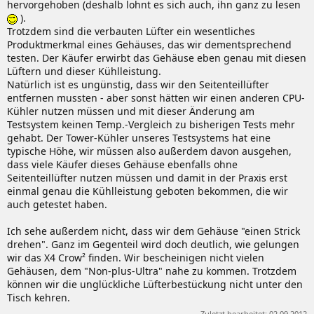
hervorgehoben (deshalb lohnt es sich auch, ihn ganz zu lesen
).
Trotzdem sind die verbauten Lüfter ein wesentliches
Produktmerkmal eines Gehäuses, das wir dementsprechend
testen. Der Käufer erwirbt das Gehäuse eben genau mit diesen
Lüftern und dieser Kühlleistung.
Natürlich ist es ungünstig, dass wir den Seitenteillüfter
entfernen mussten - aber sonst hätten wir einen anderen CPU-
Kühler nutzen müssen und mit dieser Änderung am
Testsystem keinen Temp.-Vergleich zu bisherigen Tests mehr
gehabt. Der Tower-Kühler unseres Testsystems hat eine
typische Höhe, wir müssen also außerdem davon ausgehen,
dass viele Käufer dieses Gehäuse ebenfalls ohne
Seitenteillüfter nutzen müssen und damit in der Praxis erst
einmal genau die Kühlleistung geboten bekommen, die wir
auch getestet haben.
Ich sehe außerdem nicht, dass wir dem Gehäuse "einen Strick
drehen". Ganz im Gegenteil wird doch deutlich, wie gelungen
wir das X4 Crow² finden. Wir bescheinigen nicht vielen
Gehäusen, dem "Non-plus-Ultra" nahe zu kommen. Trotzdem
können wir die unglückliche Lüfterbestückung nicht unter den
Tisch kehren.
Zuletzt bearbeitet:
02.09.2012