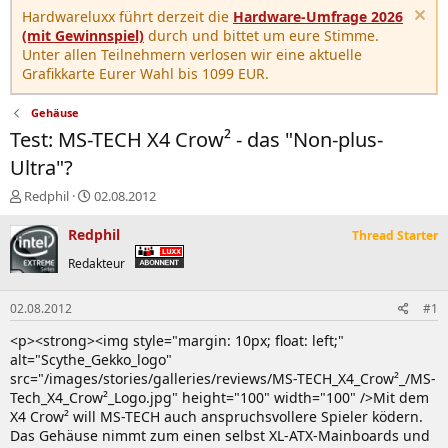
Hardwareluxx führt derzeit die
Hardware-Umfrage 2026
(mit Gewinnspiel)
durch und bittet um eure Stimme.
Unter allen Teilnehmern verlosen wir eine aktuelle
Grafikkarte Eurer Wahl bis 1099 EUR.
Gehäuse
Test: MS-TECH X4 Crow² - das "Non-plus-
Ultra"?
E
E
Redphil
02.08.2012
r
r
s
s
Redphil
Thread Starter
t
t
Redakteur
e
e
l
l
l
l
02.08.2012
#1
e
t
r
a
<p><strong><img style="margin: 10px; float: left;"
m
alt="Scythe_Gekko_logo"
src="/images/stories/galleries/reviews/MS-TECH_X4_Crow²_/MS-
Tech_X4_Crow²_Logo.jpg" height="100" width="100" />Mit dem
X4 Crow² will MS-TECH auch anspruchsvollere Spieler ködern.
Das Gehäuse nimmt zum einen selbst XL-ATX-Mainboards und