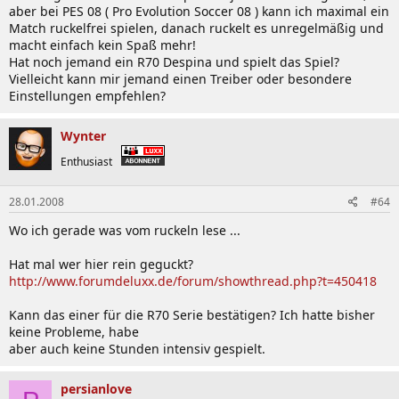
aber bei PES 08 ( Pro Evolution Soccer 08 ) kann ich maximal ein
MagicKBD:
v7.0.1.1
Match ruckelfrei spielen, danach ruckelt es unregelmäßig und
Play Camera:
v1.0.0.32
macht einfach kein Spaß mehr!
Recovery Solution II:
v1.0.2.0
Hat noch jemand ein R70 Despina und spielt das Spiel?
Samsung Battery Manager:
v2.1.3.1
Vielleicht kann mir jemand einen Treiber oder besondere
Samsung Magic Doctor:
v4.0.2.1
Einstellungen empfehlen?
Samsung Network Manager:
v2.0.5.0
Samsung Update Plus:
v1.2.0.13
Samsung Voice Recorder:
v1.0.1.38
Wynter
WLAN-Software (optional):
V11.5.0.0
NEU
Enthusiast
Windows Vista-Software:
02.01.2008
28.01.2008
#64
AV NOW Hotstart Shell:
v4.0.10.6
Play AVStation:
v4.1.20.4
Wo ich gerade was vom ruckeln lese ...
Easy Display Manager:
v2.1.4.5
Easy SpeedUp Manager:
v2.0.0.10
Hat mal wer hier rein geguckt?
Play Camera:
v1.0.0.32
http://www.forumdeluxx.de/forum/showthread.php?t=450418
Recovery Solution II:
v1.0.3.1
Samsung Battery Manager:
v3.2.1.2
Kann das einer für die R70 Serie bestätigen? Ich hatte bisher
Samsung Magic Doctor:
v5.0.1.0
keine Probleme, habe
Samsung Network Manager:
v3.0.1.7
aber auch keine Stunden intensiv gespielt.
Samsung Update Plus:
v1.3.0
Samsung Voice Recorder:
v1.0.1.38
persianlove
WLAN-Software (optional):
V11.5.0.0
NEU