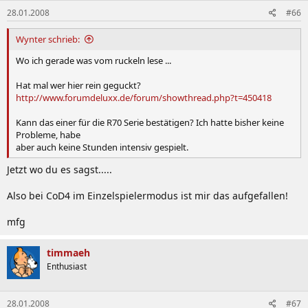
IDLE:
28.01.2008
#66
CPU: 40-43°
Wynter schrieb:
GPU: 50-53°
Wo ich gerade was vom ruckeln lese ...
LAST:
Hat mal wer hier rein geguckt?
CPU: ?°
http://www.forumdeluxx.de/forum/showthread.php?t=450418
GPU: ?°
Kann das einer für die R70 Serie bestätigen? Ich hatte bisher keine
Probleme, habe
aber auch keine Stunden intensiv gespielt.
Empfehlungen:
Jetzt wo du es sagst.....
[*]
Verwendung des Rightmark RMClock Utility, um den
Also bei CoD4 im Einzelspielermodus ist mir das aufgefallen!
CPU-Stromverbrauch zu senken: (Auf dem Despina
unter XP getestet. Müsste so aber auch auf dem Devin
mfg
laufen)
timmaeh
Download:
+ die rightmark.reg Datei (nimmt alle
Einstellungen automatisch vor)
Enthusiast
Verwendung:
Das Programm runterladen, installieren
und ausführen. Dann das Programm sofort wieder
28.01.2008
#67
beenden und die rightmark.reg-Datei ausführen.