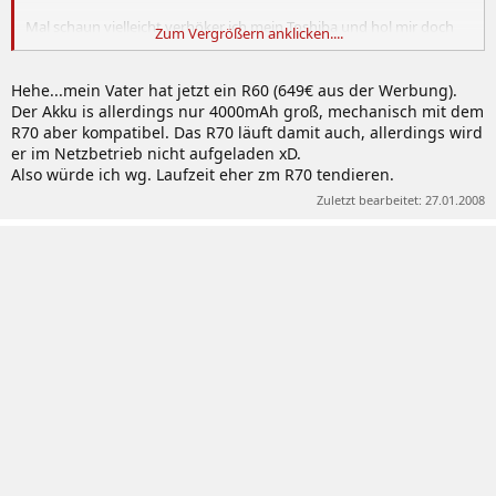
Mal schaun vielleicht verhöker ich mein Toshiba und hol mir doch
Zum Vergrößern anklicken....
Treiber:
noch ein Samsung, allerdings ein kleines R70 oder R60.
Windows XP-Treiber:
30.12.2007
Hehe...mein Vater hat jetzt ein R60 (649€ aus der Werbung).
Der Akku is allerdings nur 4000mAh groß, mechanisch mit dem
Chipsatz:
v8.3.1.1009
R70 aber kompatibel. Das R70 läuft damit auch, allerdings wird
Grafikkarte:
v101.19
Der Original-Treiber von Samsung
er im Netzbetrieb nicht aufgeladen xD.
Grafikkarte:
v169.01
OC geht, Helligkeit geht,
Also würde ich wg. Laufzeit eher zm R70 tendieren.
Standbybug nicht vorhanden.
Grafikkarte:
v169.28
NEU OC geht, Helligkeit geht,
Zuletzt bearbeitet:
27.01.2008
Standbybug nicht vorhanden. Empfehlung!!
Soundkarte:
vR1.84
NEU + Für SRS-Einstellungen bitte
die SRS.rar mir runterladen
WLAN:
11.5.0.32
NEU
LAN:
v10.15.9.3
Bluetooth:
v5.1.0.2800
Modem:
v2.1.75
Speicherkartenslot:
v1.0.2.4
Touchpad:
v10.1.8
NEU
Windows Vista-Treiber:
30.12.2007