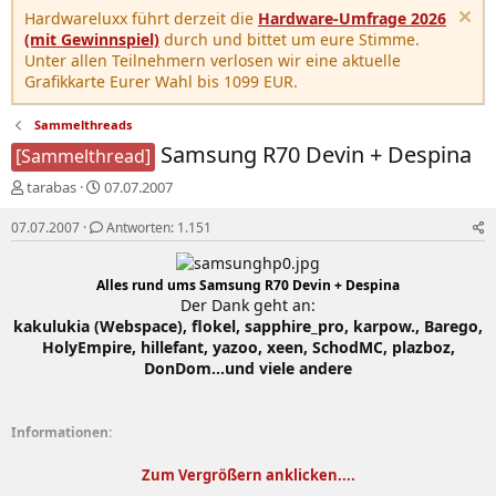
Hardwareluxx führt derzeit die
Hardware-Umfrage 2026
(mit Gewinnspiel)
durch und bittet um eure Stimme.
Unter allen Teilnehmern verlosen wir eine aktuelle
Grafikkarte Eurer Wahl bis 1099 EUR.
Sammelthreads
Samsung R70 Devin + Despina
[Sammelthread]
E
E
tarabas
07.07.2007
r
r
s
s
07.07.2007
Antworten: 1.151
t
t
e
e
l
Alles rund ums Samsung R70 Devin + Despina
l
Der Dank geht an:
l
l
kakulukia (Webspace), flokel, sapphire_pro, karpow., Barego,
e
t
r
a
HolyEmpire, hillefant, yazoo, xeen, SchodMC, plazboz,
m
DonDom...und viele andere
Informationen:
Samsung R70 Despina:
<- Klick mich
Zum Vergrößern anklicken....
Samsung R70 Devin: