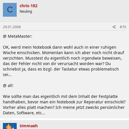
Wer sein R70 übertakten möchte und Richtwerte
chris-182
C
sucht, sollte mal in diesem Thread nachschauen
Neuling
29.01.2008
#70
[*]
EISA Konfiguration/Partition löschen: (Dank an r70)
@ MetaMaster:
OK, werd mein Notebook dann wohl auch in einer ruhigen
r70 schrieb:
Woche einschicken. Momentan kann ich aber noch nicht drauf
Die "Samsung Recovery Solution II" legt standardmäßig
verzichten. Musstest du eigentlich noch irgendwie beweisen,
eine ca. 11 GB große GB OEM-Partition an um das
das der Fehler nicht von dir verursacht worden war? Du
Betriebssystem zu spiegeln und die Rückkehr zu einem
schriebst ja, dass es bzgl. der Tastatur etwas problematisch
"jungfräulichen" System zu ermöglichen. D.h. anstelle
sei...
meiner faktisch 186 GB (Despina) stehen mir nur noch 175
GB Plattenkapazität zu Verfügung.
@ all:
Wer diese Funktion nicht in Anspruch nehmen möchte
Zum Vergrößern anklicken....
Wie sollte man das eigentlich mit dem Inhalt der Festplatte
(z.B. weil er auf seine mitgelieferte Windows-CD vertraut
handhaben, bevor man ein Notebook zur Reperatur einschickt?
oder auf eine externe Platte spiegelt) kann diese Partition
Vorher alles platt machen? Ich meine jetzt zwecks persönlicher
löschen und den Speicher somit wieder freigeben.
Daten, Software, etc...
Das geht am besten folgendermaßen:
[*]
Tastatur ausbauen und reinigen: (Dank an
"Start" -> "Ausführen" -> "cmd.exe"
timmaeh
pausmann)