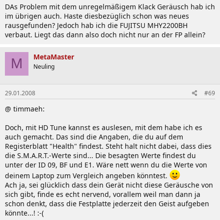
und ausführen. Ihr braucht, damit das Programm
DAs Problem mit dem unregelmäßigem Klack Geräusch hab ich
läuft aus dem Software-Ordner auch den
im übrigen auch. Haste diesbezüglich schon was neues
EasyDisplayManager
. Einfach installieren und fertig.
rausgefunden? Jedoch hab ich die FUJITSU MHY2200BH
Damit der SpeedUpManager auch startet, wenn
verbaut. Liegt das dann also doch nicht nur an der FP allein?
Windows startet, erstellt bitte von der
EasySpeedUpManager.exe
, im Verzeichnis wo ihr den
MetaMaster
M
SpeedUpManager installiert habt, eine Verknüpfung.
Neuling
Diese Verknüpfung kopiert ihr nach
C:\Dokumente
und Einstellungen\All
Users\Startmenü\Programme\Autostart
. Sollte
29.01.2008
#69
irgendeine Fehlermeldung beim Start des
SpeedUpManagers erscheinen, kann es sein das ihr
@ timmaeh:
das
Microsoft Framework 2.0
noch installieren müsst.
Wenn alles glatt gelaufen ist, könnt ihr mit Hilfe von
Doch, mit HD Tune kannst es auslesen, mit dem habe ich es
FN+F8 auf der Tastatur, zwischen den einzelnen
auch gemacht. Das sind die Angaben, die du auf dem
Stufen hin- und herschalten.
Registerblatt "Health" findest. Steht halt nicht dabei, dass dies
die S.M.A.R.T.-Werte sind... Die besagten Werte findest du
Silent-Modus:
Lüfter ist komplett aus. Springt erst bei
unter der ID 09, BF und E1. Wäre nett wenn du die Werte von
ca 60° an.
deinem Laptop zum Vergleich angeben könntest.
Normal-Modus:
Lüfter arbeitet normal. Springt ab
Ach ja, sei glücklich dass dein Gerät nicht diese Geräusche von
und zu mal an.
sich gibt, finde es echt nervend, vorallem weil man dann ja
Speed-Modus:
Funktioniert nur, wenn eine
schon denkt, dass die Festplatte jederzeit den Geist aufgeben
Anwendung läuft. Bsp.: ein Spiel etc. Ich galub dann
könnte...! :-(
wird nur die Priorität der Anwendung höher