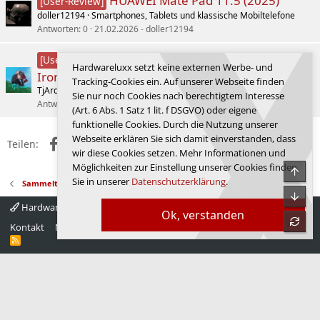
HUAWEI Mate Pad 11.5 (2025)
[User-Review]
doller12194
Smartphones, Tablets und klassische Mobiltelefone
Antworten
0
21.02.2026
doller12194
QNAP TS-473A + 2x Seagate
[User-Review]
Hardwareluxx setzt keine externen Werbe- und
IronWolf 4TB im Hardwareluxx Lesertest
Tracking-Cookies ein. Auf unserer Webseite finden
TjArden
(Home-) Server/Workstation Forum
Sie nur noch Cookies nach berechtigtem Interesse
Antworten
5
28.07.2026
Ceiber3
(Art. 6 Abs. 1 Satz 1 lit. f DSGVO) oder eigene
funktionelle Cookies. Durch die Nutzung unserer
Webseite erklären Sie sich damit einverstanden, dass
Facebook
X (Twitter)
Reddit
WhatsApp
E-Mail
Link
Teilen:
wir diese Cookies setzen. Mehr Informationen und
Möglichkeiten zur Einstellung unserer Cookies finden
Obe
Sie in unserer
Datenschutzerklärung
.
Sammelthreads
Unte
Hardwareluxx 4.0
Deutsch
Ok, verstanden
refre
Kontakt
Nutzungsbedingungen
Datenschutz
Hilfe
Startseite
R
S
S