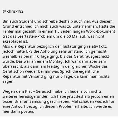
gesetzt.....Ich benutz den Modus nicht
@ chris-182:
[*]
Umbelegung der Av-Taste: (Dank an gardene)
Bin auch Student und schreibe deshalb auch viel. Aus diesem
Grund entschied ich mich auch was zu unternehmen. Hatte die
Nähere Infos hier:
Fehler mal gezählt, in einem 1,5 Seiten langen Word-Dokument
trat das Leertasten-Problem um die 60 Mal auf, was nicht
akzeptabel ist.
Also die Reparatur bezüglich der Tastatur ging relativ flott.
[*]
Ein- und ausschalten der WebCam: (Dank an da_s)
Jedoch hatte UPS die Abholung sehr umständlich gemacht,
weshalb es bei mir 6 Tage ging, bis das Gerät rausgeschickt
Download:
Mit Hilfe einer Batch-Datei von da_s ist
wurde. Das war an einem Montag. Ich war dann aber sehr
es möglich die integrierte WebCam im R70 zu
überrascht, als dann am Freitag in der gleichen Woche das
deaktivieren und zu aktivieren. Einfach die devcon.rar
Gerät schon wieder bei mir war. Sprich die eigentliche
herunterladen und an einem beliebigen Ort
Reparatur mit Versand ging nur 5 Tage, da kann man nichts
entpacken. Dann einfach die WebCam32.bat für 32bit
sagen!
Betriebssyteme oder die WebCam64.bat für 64bit
Betriebssysteme ausführen.
Wegen dem Klack-Geräusch habe ich leider noch nichts
weiteres herausgefunden. Ich habe jetzt deshalb jedoch einen
bösen Brief an Samsung geschrieben. Mal schauen was ich für
eine Antwort bezüglich diesem Problem erhalte. Ich werde es
hier dann posten.
[*]
Übertakten des R70: (Dank an da_s)