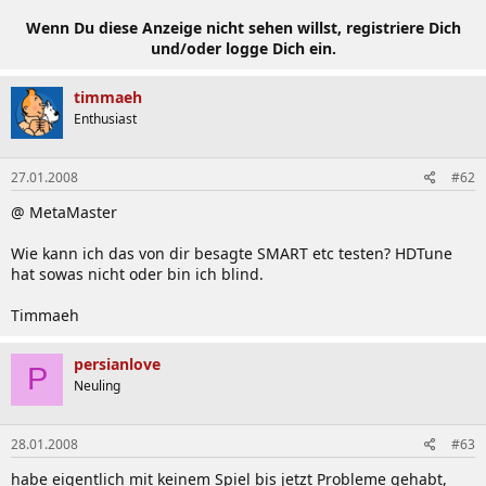
Chipsatz:
v8.3.1.1009
Grafikkarte:
v101.34
Der Original-Treiber von Samsung
Wenn Du diese Anzeige nicht sehen willst, registriere Dich
Grafikkarte:
v169.25
OC geht, Helligkeit geht,
und/oder logge Dich ein.
Standbybug nicht vorhanden.
Grafikkarte:
v169.28
NEU OC geht, Helligkeit geht,
timmaeh
Standbybug nicht vorhanden. Empfehlung!!
Enthusiast
Soundkarte:
vR1.84
NEU
WLAN:
v11.5.0.32
NEU
LAN:
v10.15.9.3
27.01.2008
#62
Bluetooth:
v6.0.1.3700
Modem:
v2.1.75
@ MetaMaster
Speicherkartenslot:
v6.0.1.10
Touchpad:
v10.1.8
NEU
Wie kann ich das von dir besagte SMART etc testen? HDTune
hat sowas nicht oder bin ich blind.
Timmaeh
Software:
persianlove
P
Neuling
Windows XP-Software:
02.01.2008
AV NOW Hotstart Shell:
v4.0.10.6
AVStation Premium:
v3.75.30.75
28.01.2008
#63
Easy Display Manager:
v2.1.4.5
habe eigentlich mit keinem Spiel bis jetzt Probleme gehabt,
Easy SpeedUp Manager:
v2.0.0.10