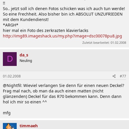
!!
So.. jetzt soll ich denen Fotos schicken was ich auch tun werde!
So eine Frechheit. Also bisher bin ich ABSOLUT UNZUFRIEDEN
mit dem Kundendienst!
*ARGH*
hier mal ein Foto des zerkrazten klavierlacks
http://img89.imageshack.us/my.php?image=dsc00078pu8.jpg
Zuletzt bearbeitet:
01.02.2008
da_s
D
Neuling
01.02.2008
#77
@Nightfil: Wieviel verlangen Sie denn für einen neuen Deckel?
Frag mal nach, ob man da auch einen matten (nicht
glänzenden) Deckel für das R70 bekommen kann. Denn dann
hol ich mir so einen ^^
mfg
timmaeh