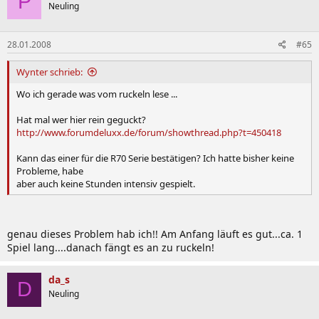
P
Neuling
28.01.2008
#65
Das Samsung R70 im Test:
Wynter schrieb:
Samsung R70 Devin bei notebookcheck.de
Wo ich gerade was vom ruckeln lese ...
Samsung R70 Devin bei notebookjournal.de
Test eines Vorseriengerätes bei netzwelt.de
Hat mal wer hier rein geguckt?
Samsung R70 Devin bei pcwelt.de
http://www.forumdeluxx.de/forum/showthread.php?t=450418
Kann das einer für die R70 Serie bestätigen? Ich hatte bisher keine
Benchmarks:
Probleme, habe
aber auch keine Stunden intensiv gespielt.
Despina:
3DMark06 = ca.2900 Punkte
3DMark05 = ca.5300 Punkte
3DMark03 = ca.9425 Punkte
genau dieses Problem hab ich!! Am Anfang läuft es gut...ca. 1
3DMark01SE = ca.21012 Punkte
Spiel lang....danach fängt es an zu ruckeln!
Devin:
3DMark06 = ca.2750 Punkte
da_s
D
Neuling
Temperaturen: