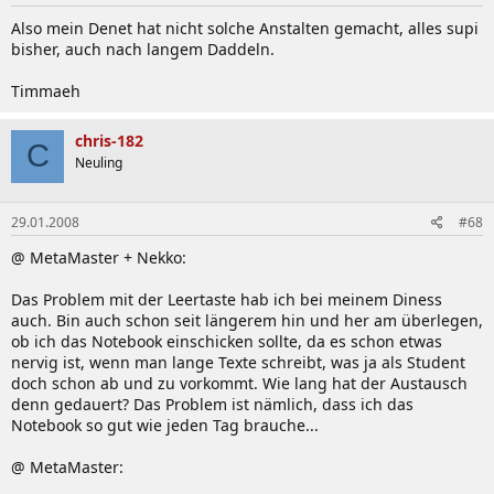
Danach das Programm ganz normal starten. Durch
Also mein Denet hat nicht solche Anstalten gemacht, alles supi
die reg-Datei sind schon alle Einstellungen
bisher, auch nach langem Daddeln.
vorgenommen und das Programm startet
automatisch, wenn Windows startet.Wenn man nun
Timmaeh
über das Icon unten rechts, mit der Maus fährt, sieht
man Takt,Spannung und die Temperatur. Nun kann
chris-182
man sich über ein paar Minuten mehr Strom im
C
Neuling
Akkubetrieb freuen.
EDIT:
Es gibt noch eine 2te reg-Datei (rmclock.reg).
Diese ermöglicht nur, das man die CPU tiefer als 0.9V
29.01.2008
#68
takten kann. Maximal aber nur bis 0.85V.
Detaillierte Anleitung zu den Einstellungen:
@ MetaMaster + Nekko:
Meine Einstellungen: 39° - max. 42° im IDLE
Das Problem mit der Leertaste hab ich bei meinem Diness
auch. Bin auch schon seit längerem hin und her am überlegen,
ob ich das Notebook einschicken sollte, da es schon etwas
nervig ist, wenn man lange Texte schreibt, was ja als Student
doch schon ab und zu vorkommt. Wie lang hat der Austausch
[*]
Verwendung des EasySpeedUpManagers von
denn gedauert? Das Problem ist nämlich, dass ich das
Samsung, um die Lüftergeschwindigkeit zu beinflussen:
Notebook so gut wie jeden Tag brauche...
Download:
unter eurem Betriebssystem, den
EasySpeedUpManager installieren.
@ MetaMaster:
Verwendung:
Das Programm runterladen, installieren