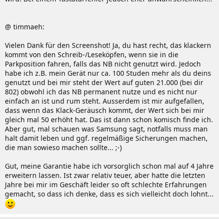
6. Hier noch einmal der hochgeklappte Steg:
Bugs und Probleme:
@ timmaeh:
[*]Für alle die den PCMCIA-Slot für Firewire brauchen:
7. Um die Tastatur wieder einzubauen, einfach das Kabel
Vielen Dank für den Screenshot! Ja, du hast recht, das klackern
(Dank an karpow.)
wieder zwischen Steg und weißem Rahmen reindrücken
kommt von den Schreib-/Leseköpfen, wenn sie in die
(die 2 Plastiklaschen am Kabel sind einem da behilflich)
Parkposition fahren, falls das NB nicht genutzt wird. Jedoch
Beim Devin geht eine Firewire-Karte mit Via-
und den Steg wieder zuklappen.
habe ich z.B. mein Gerät nur ca. 100 Studen mehr als du deins
Chip(häufig vorhanden) ohne jegliche Probleme...
genutzt und bei mir steht der Wert auf guten 21.000 (bei dir
Beim Despina braucht man einen Firewire-Chip auf
Gereinigt hab ich die Tastatur in lauwarmen Wasser
802) obwohl ich das NB permanent nutze und es nicht nur
der Slotkarte von *Texas-Instruments*...es wird
(einfach ein bisschen hin- und herschwenken und laaange
einfach an ist und rum steht. Ausserdem ist mir aufgefallen,
defenitiv jeder Via-Chip bei jedem Despina zu einem
trocknen lassen) und siehe da: Keine Taste klebt mehr!
dass wenn das Klack-Geräusch kommt, der Wert sich bei mir
Bluescreen führen! Getestet bei MediaMarkt, mit
Ich hoffe ich konnte damit nen paar Cola-Fetischisten
gleich mal 50 erhöht hat. Das ist dann schon komisch finde ich.
einem zweiten Despina, mit zwei verschiedenen Via-
weiterhelfen
Aber gut, mal schauen was Samsung sagt, notfalls muss man
Karten...
halt damit leben und ggf. regelmäßige Sicherungen machen,
die man sowieso machen sollte... ;-)
Gut, meine Garantie habe ich vorsorglich schon mal auf 4 Jahre
[*] Fehlende AHCI-Unterstützung des R70
erweitern lassen. Ist zwar relativ teuer, aber hatte die letzten
Jahre bei mir im Geschäft leider so oft schlechte Erfahrungen
Nähere Infos hier:
gemacht, so dass ich denke, dass es sich vielleicht doch lohnt...