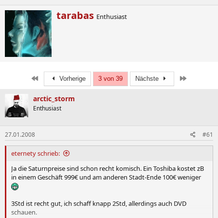
Samsung R70 Denet:
W
tarabas
Enthusiast
Samsung R70 Damaya:
r
Samsung R70 Dosan:
i
Samsung R70 Doroso:
t
Samsung R70 Daryos:
t
e
n
Aktuelle Preise:
b
Erste
Letzte
Vorherige
3 von 39
Nächste
y
Samsung R70 Despina:
Samsung R70 Devin:
arctic_storm
Enthusiast
Aktuelles BIOS:
27.01.2008
#61
Despina + Devin:
07AB
eternety schrieb:
Changelog für das 04AB-Bios. Changelog für
Ja die Saturnpreise sind schon recht komisch. Ein Toshiba kostet zB
05AB,06AB und 07AB unbekannt:
in einem Geschäft 999€ und am anderen Stadt-Ende 100€ weniger
1. Thermal function is changed for new CPU.
2. Enable AHCI function for Turbo memory (Robson)
support.
3Std ist recht gut, ich schaff knapp 2Std, allerdings auch DVD
schauen.