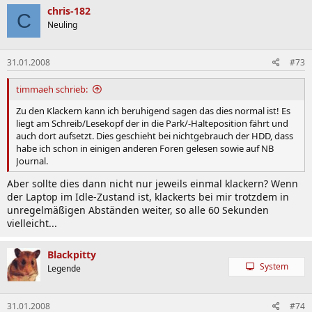
Wenn ihr noch was haben wollt....bitte melden.
chris-182
C
Neuling
Grüße
Tarabas
31.01.2008
#73
timmaeh schrieb:
Zu den Klackern kann ich beruhigend sagen das dies normal ist! Es
liegt am Schreib/Lesekopf der in die Park/-Halteposition fährt und
auch dort aufsetzt. Dies geschieht bei nichtgebrauch der HDD, dass
habe ich schon in einigen anderen Foren gelesen sowie auf NB
Journal.
Aber sollte dies dann nicht nur jeweils einmal klackern? Wenn
der Laptop im Idle-Zustand ist, klackerts bei mir trotzdem in
unregelmäßigen Abständen weiter, so alle 60 Sekunden
vielleicht...
Blackpitty
System
Legende
31.01.2008
#74