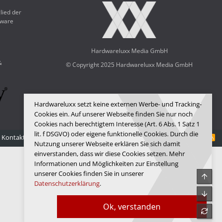
lied der
dware
Hardwareluxx Media GmbH
&
© Copyright 2025 Hardwareluxx Media GmbH
Hardwareluxx setzt keine externen Werbe- und Tracking-
Cookies ein. Auf unserer Webseite finden Sie nur noch
Cookies nach berechtigtem Interesse (Art. 6 Abs. 1 Satz 1
lit. f DSGVO) oder eigene funktionelle Cookies. Durch die
Kontakt
Nutzungsbedingungen
Datenschutz
Hilfe
Startseite
R
Nutzung unserer Webseite erklären Sie sich damit
S
S
einverstanden, dass wir diese Cookies setzen. Mehr
Informationen und Möglichkeiten zur Einstellung
unserer Cookies finden Sie in unserer
Obe
Datenschutzerklärung
.
Unte
Ok, verstanden
refre