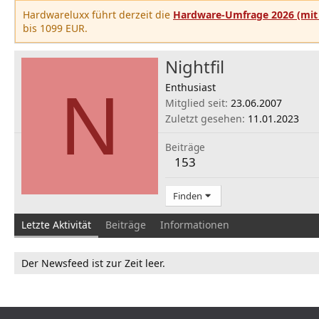
Hardwareluxx führt derzeit die
Hardware-Umfrage 2026 (mit 
bis 1099 EUR.
Nightfil
N
Enthusiast
Mitglied seit
23.06.2007
Zuletzt gesehen
11.01.2023
Beiträge
153
Finden
Letzte Aktivität
Beiträge
Informationen
Der Newsfeed ist zur Zeit leer.