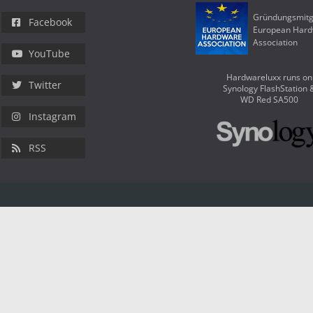
Gründungsmitg
Facebook
European Har
Association
YouTube
Hardwareluxx runs on
Twitter
Synology FlashStation 
WD Red SA500
Instagram
RSS