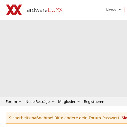
O
News
p
e
n
N
e
w
s
S
u
b
m
e
n
u
Forum
Neue Beiträge
Mitglieder
Registrieren
Sicherheitsmaßnahme! Bitte ändere dein Forum-Passwort.
Si